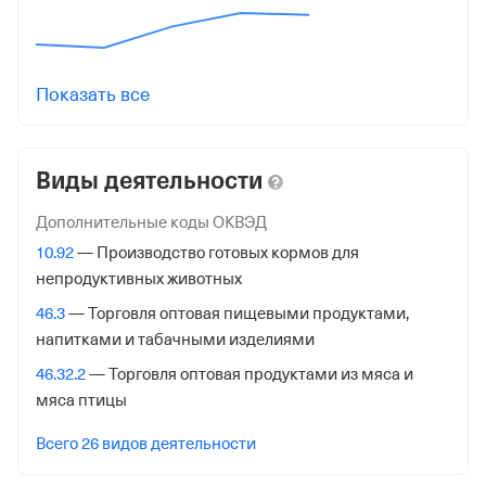
Дата регистрации
7 июня 2008
Показать все
Налоговая
Межрайонная Инспекция Федеральной Налоговой
Службы № 46 по гор. Москве
Виды деятельности
Адрес налоговой
Дополнительные коды ОКВЭД
125373, гор. Москва, Походный Проезд, Домовладение
10.92
— Производство готовых кормов для
3, стр. 2
непродуктивных животных
Внебюджетные фонды
46.3
— Торговля оптовая пищевыми продуктами,
напитками и табачными изделиями
Регистрационный номер в ПФР
46.32.2
— Торговля оптовая продуктами из мяса и
1079370035
мяса птицы
Дата регистрации
Всего 26 видов деятельности
9 июня 2008