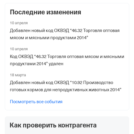
Наименование территориального органа
Последние изменения
Отделение Фонда Пенсионного и Социального
Страхования Российской Федерации по гор. Москве и
10 апреля
Московской обл.
Добавлен новый код ОКВЭД “46.32 Торговля оптовая
мясом и мясными продуктами 2014”
Регистрационный номер ФссРФ
10 апреля
1079370035
Код ОКВЭД “46.32 Торговля оптовая мясом и мясными
Дата регистрации
продуктами 2014” удален
9 июня 2008
18 марта
Наименование территориального органа
Добавлен новый код ОКВЭД “10.92 Производство
готовых кормов для непродуктивных животных 2014”
Отделение Фонда Пенсионного и Социального
Страхования Российской Федерации по гор. Москве и
Посмотреть все события
Московской обл.
Как проверить контрагента