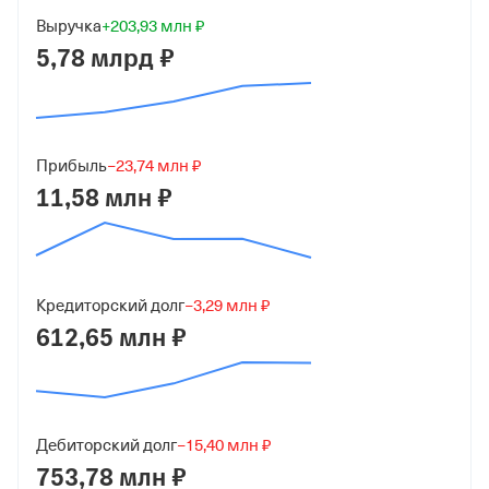
Дата регистрации
Выручка
+203,93 млн ₽
7 июня 2008
5,78 млрд ₽
Краткое название
ООО "Торговый Дом "Москворецкий"
Юридический адрес
Прибыль
−23,74 млн ₽
115201, г Москва, ул Котляковская, д 3 стр 26
11,58 млн ₽
ИНН
7724665066
ОГРН
Кредиторский долг
−3,29 млн ₽
1087746726341
612,65 млн ₽
от 7 июня 2008
КПП
772401001
Дебиторский долг
−15,40 млн ₽
753,78 млн ₽
Регистрация ФНС