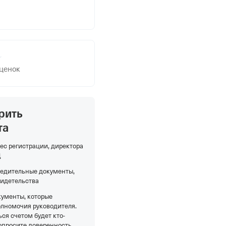
оценок
рить
та
ес регистрации, директора
Д
редительные документы,
видетельства
кументы, которые
олномочия руководителя.
ся счетом будет кто-
опросите доверенность