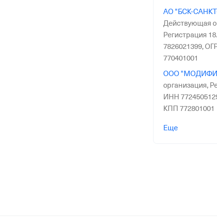
АО "БСК-САНКТ
Действующая о
Регистрация 18.
7826021399,
ОГР
770401001
ООО "МОДИФИ
организация,
Ре
ИНН 772450512
КПП 772801001
ООО "КЕЙТ-ПР
Еще
организация,
Ре
ИНН 165919512
КПП 165901001
ООО "РЭДДЭЙ"
организация,
Ре
ИНН 774377071
КПП 771901001