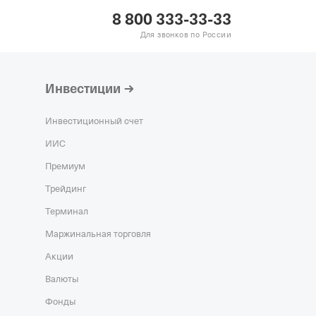
Действующая
8 800 333-33-33
гистрация 01.11.2016,
Для звонков по России
0,
ОГРН 5167746281258,
ЬЮ"
—
Действующая
Инвестиции
гистрация 09.08.2000,
8,
ОГРН 1027739129021,
Инвестиционный счет
ИИС
ЙМ"
—
Действующая
Премиум
гистрация 21.02.2022,
Трейдинг
7,
ОГРН 1227700091244,
Терминал
Маржинальная торговля
Акции
Валюты
Фонды