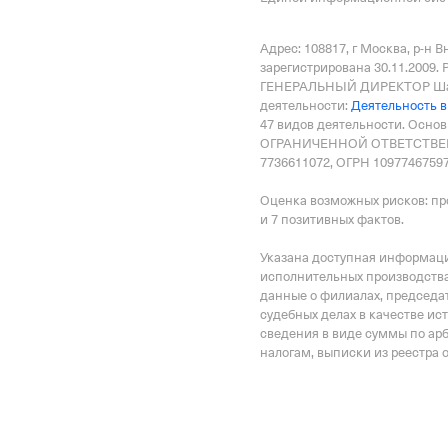
Адрес налоговой
125373, гор. Москва, П
Адрес: 108817, г Москва, р-н 
стр. 2
зарегистрирована 30.11.2009.
ГЕНЕРАЛЬНЫЙ ДИРЕКТОР Шаш
Внебюджетные
деятельности:
Деятельность в
47 видов деятельности.
Основ
ОГРАНИЧЕННОЙ ОТВЕТСТВЕН
Регистрационный номе
7736611072, ОГРН 10977467597
1110300306
Оценка возможных рисков: пр
и 7 позитивных фактов.
Дата регистрации
1 декабря 2009
Указана доступная информация
исполнительных производства
данные о филиалах, председат
Наименование террито
судебных делах в качестве ис
Отделение Фонда Пенси
сведения в виде суммы по ар
налогам, выписки из реестра 
Российской Федерации 
Регистрационный ном
1110300306