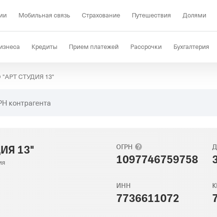
ии
Мобильная связь
Страхование
Путешествия
Долями
изнеса
Кредиты
Прием платежей
Рассрочки
Бухгалтерия
 "АРТ СТУДИЯ 13"
Депозиты
КЭДО
Отраслевые решения
Проверка контрагент
РН контрагента
ИЯ 13"
ОГРН
Д
1097746759758
ия
ИНН
К
7736611072