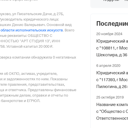
оходный Проезд, Домовладение 3,
Внуково, ул Писательские Дачи, д 27Б
,
Руководитель юридического лица:
Последни
кин Денис Валерьевич.
Основной вид
 фонды
 области исполнительских искусств
.
Всего
20 ноября 2024
ные реквизиты: ОБЩЕСТВО С
НОСТЬЮ "АРТ СТУДИЯ 13", ИНН
Юридический а
р в ПФР
58.
Уставной капитал 20 000 ₽.
с “108811, г Мо
Шекспира, д 36 с
оверка компании обнаружила 0 негативных
Москва, Внуков
6 апреля 2020
Дачи, д 27Б”
Юридический а
 об ОКПО, активах, учредителе,
х и задолженностях по ним. Показаны
с “117393, г Мо
еле правления, представительствах,
риального органа
Пилюгина, д 26 к
тца и ответчика. Представлены финансовые
Москва, Москов
онного и Социального Страхования
битражным делам, справки и отчеты по
25 октября 2019
36 стр 6”
о банкротстве и ЕГРЮЛ.
по гор. Москве и Московской обл.
Название комп
с “Общество с 
ер ФссРФ
Ответственност
на “Общество 