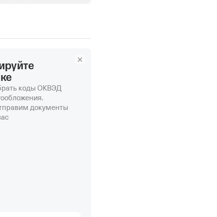
ируйте
нке
рать коды ОКВЭД
гообложения.
отправим документы
вас