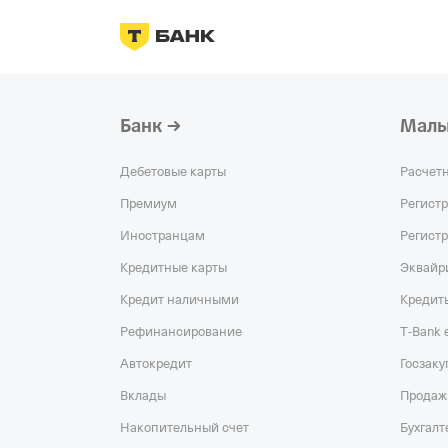
Банк
Малы
Дебетовые карты
Расчет
Премиум
Регист
Иностранцам
Регист
Кредитные карты
Эквайр
Кредит наличными
Кредит
Рефинансирование
T‑Bank
Автокредит
Госзаку
Вклады
Продаж
Накопительный счет
Бухгалт