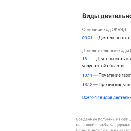
7736611072
Виды деятельн
ОГРН
1097746759758
Основной код ОКВЭД
от 30 ноября 2009
90.01
— Деятельность в
КПП
Дополнительные коды
775101001
18.1
— Деятельность по
услуг в этой области
Регистрация Ф
18.11
— Печатание газе
Дата регистрации
18.12
— Прочие виды по
3 апреля 2020
Всего 47 видов деятель
Налоговая
Межрайонная Инспекци
№ 46 по гор. Москве
Все данные получены из офи
налоговой службы, Федеральн
Единой информационной сист