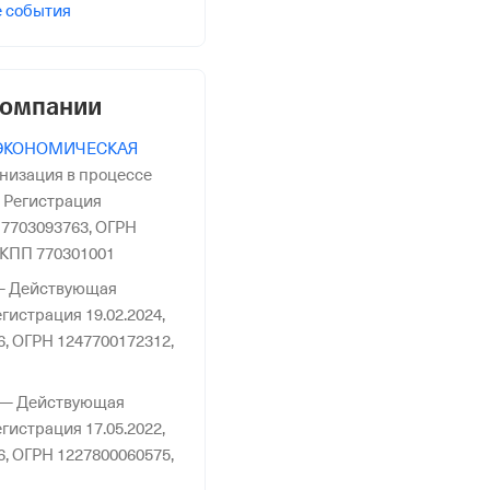
е события
ью "Арт Студия 13"”
компании
ЭКОНОМИЧЕСКАЯ
низация в процессе
,
Регистрация
7703093763,
ОГРН
КПП 770301001
—
Действующая
гистрация 19.02.2024,
6,
ОГРН 1247700172312,
—
Действующая
гистрация 17.05.2022,
6,
ОГРН 1227800060575,