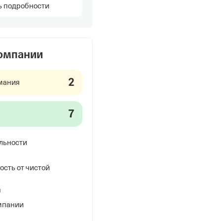
ь подробности
компании
2
мания
7
льности
ость от чистой
я
мпании