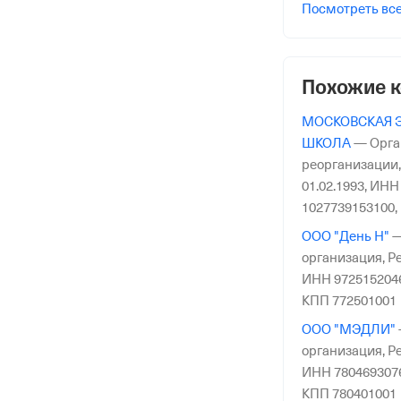
Посмотреть вс
Ответственност
Похожие 
риального органа
онного и Социального Страхования
МОСКОВСКАЯ 
по гор. Москве и Московской обл.
ШКОЛА
—
Орга
реорганизации
01.02.1993,
ИНН 
1027739153100,
ООО "День Н"
организация,
Ре
ИНН 972515204
КПП 772501001
ООО "МЭДЛИ"
организация,
Ре
ИНН 780469307
КПП 780401001