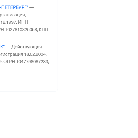
-ПЕТЕРБУРГ"
—
рганизация,
12.1997,
ИНН
Н 1027810325058,
КПП
К"
—
Действующая
гистрация 16.02.2004,
9,
ОГРН 1047796087283,
О"
—
Действующая
гистрация 22.11.2018,
0,
ОГРН 1181690095080,
—
Действующая
гистрация 24.02.2010,
8,
ОГРН 1107746117027,