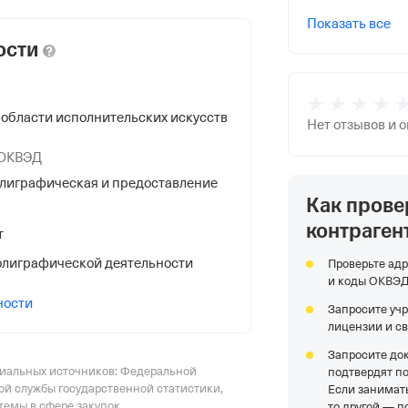
Показать все
ости
 области исполнительских искусств
Нет отзывов и 
 ОКВЭД
лиграфическая и предоставление
Как прове
НС
контраген
т
лиграфической деятельности
Проверьте адр
и коды ОКВЭ
ности
Запросите уч
лицензии и с
я Федеральной Налоговой Службы
Запросите до
циальных источников: Федеральной
подтвердят п
ой службы государственной статистики,
Если занимать
емы в сфере закупок
то другой — п