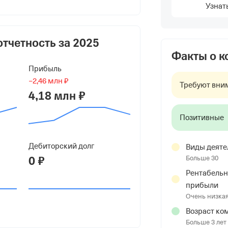
а Юрьевна
Узнат
евич
отчетность за
2025
Факты о 
Прибыль
−2,46 млн ₽
Требуют вни
4,18 млн ₽
Позитивные
Дебиторский долг
Виды деяте
0 ₽
Больше 30
Рентабельн
прибыли
нуково, ул Писательские Дачи, д 27Б
Очень низка
Возраст ко
Больше 3 лет