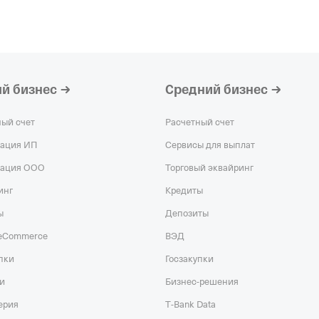
ООО "АРГУС"
—
организация,
Ре
ИНН 773330506
КПП 615401001
ООО "БРЕНДН
й бизнес
Средний бизнес
организация,
Ре
ИНН 770325442
ный счет
Расчетный счет
КПП 770901001
рация ИП
Сервисы для выплат
ООО "АРТИТА
рация ООО
Торговый эквайринг
организация,
Ре
инг
Кредиты
ИНН 971818676
КПП 771801001
ы
Депозиты
 eCommerce
ВЭД
пки
Госзакупки
и
Бизнес-решения
ерия
T‑Bank Data