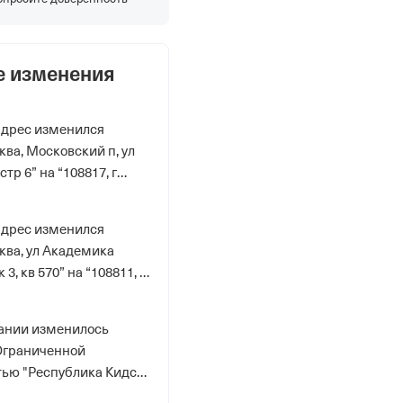
е изменения
дрес изменился
сква, Московский п, ул
тр 6” на “108817, г
ское п, ул Писательские
дрес изменился
сква, ул Академика
 3, кв 570” на “108811, г
ский п, ул Шекспира, д
ании изменилось
Ограниченной
ью "Республика Кидс"”
с Ограниченной