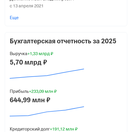
с 13 апреля 2021
Дата регистрации
Еще
18 ноября 2009
Краткое название
Бухгалтерская отчетность за
2025
ЗАО "НЕФТЬСТРОЙИНВЕСТ"
Юридический адрес
Выручка
+1,33 млрд ₽
5,70 млрд ₽
628680, Ханты-Мансийский Автономный округ - Югра,
г Мегион, ул Южная, д 11 стр 1
ИНН
8605022050
Прибыль
+233,09 млн ₽
644,99 млн ₽
ОГРН
1098605000658
от 18 ноября 2009
КПП
Кредиторский долг
+191,12 млн ₽