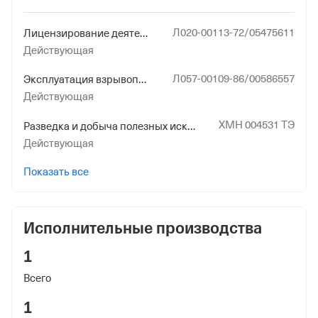
Л020-00113-72/05475611
Лицензирование деятельности по сбору, транспортированию, обработке, утилизации, обезвреживанию, размещению отходов I - IV классов опасности (за исключением случаев, если сбор отходов I - IV классов опасности осуществляется не по месту их обработки, и (или) утилизации, и (или) обезвреживания, и (или) размещения)
Действующая
Л057-00109-86/00586557
Эксплуатация взрывопожароопасных и химически опасных производственных объектов I, II и III классов опасности
Действующая
ХМН 004531 ТЭ
Разведка и добыча полезных ископаемых, в том числе использование отходов горнодобывающего и связанных с ним перерабатывающих производств
Действующая
Показать все
Исполнительные производства
1
Всего
1