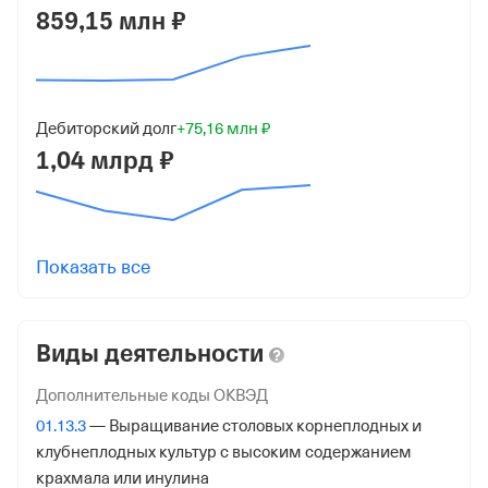
860501001
859,15 млн ₽
Регистрация ФНС
Дата регистрации
Дебиторский долг
+75,16 млн ₽
23 марта 2026
1,04 млрд ₽
Налоговая
Управление Федеральной Налоговой Службы по
Ханты-Мансийскому Автономному Округу-Югре
Показать все
Адрес налоговой
628011, Ханты-Мансийск гор., Дзержинского ул. Д 2,
Виды деятельности
Внебюджетные фонды
Дополнительные коды ОКВЭД
Регистрационный номер в ПФР
01.13.3
— Выращивание столовых корнеплодных и
1090461888
клубнеплодных культур с высоким содержанием
крахмала или инулина
Дата регистрации