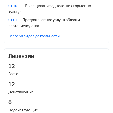
01.19.1
— Выращивание однолетних кормовых
30 ноября 2012
культур
Наименование территориального органа
01.61
— Предоставление услуг в области
Отделение Фонда Пенсионного и Социального
растениеводства
Страхования Российской Федерации по Ханты-
Мансийскому Автономному округу - Югре
Всего 56 видов деятельности
Регистрационный номер ФссРФ
1090461888
Лицензии
Дата регистрации
12
30 ноября 2012
Всего
Наименование территориального органа
12
Отделение Фонда Пенсионного и Социального
Действующие
Страхования Российской Федерации по Ханты-
Мансийскому Автономному округу - Югре
0
Недействующие