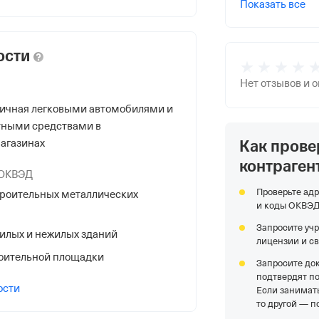
Показать все
ости
Нет отзывов и 
ничная легковыми автомобилями и
НС
тными средствами в
Как прове
агазинах
контраген
 ОКВЭД
Проверьте адр
роительных металлических
и коды ОКВЭ
я Федеральной Налоговой Службы
Запросите уч
илых и нежилых зданий
.
лицензии и с
оительной площадки
Запросите до
подтвердят п
ости
Если занимать
гор., Мясникова ул. Д 52/32,
то другой — п