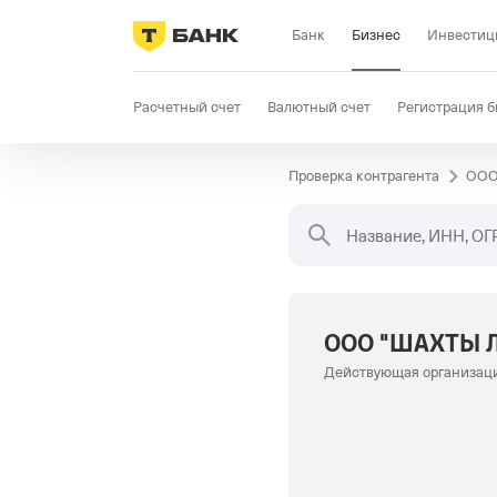
Банк
Бизнес
Инвестиц
Расчетный счет
Валютный счет
Регистрация б
Проверка контрагента
ООО
Бизнес-карта
Продажи
Селлер
Госзакупки
Название, ИНН, ОГ
ООО "ШАХТЫ 
Действующая организац