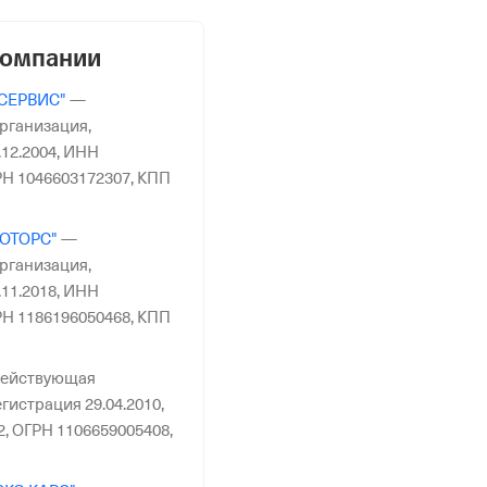
компании
СЕРВИС"
—
рганизация,
12.2004,
ИНН
Н 1046603172307,
КПП
ОТОРС"
—
рганизация,
11.2018,
ИНН
Н 1186196050468,
КПП
ействующая
гистрация 29.04.2010,
2,
ОГРН 1106659005408,