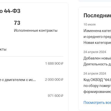
 фонды
о 44-ФЗ
Последни
р в ПФР
73
10 июля
Исполненные контракты
Изменена катег
и среднего пре
Новая категори
акты
риального органа
24 апреля 2024
Добавлен новый
онного и Социального Страхования
1
688
900
₽
Деятельность д
по Ростовской обл.
24 апреля 2024
ер ФссРФ
2
000
000
₽
Код ОКВЭД “64.
Средства транспортные с двигателем с искровым зажиганием, с рабочим объемом цилиндров более 1500 см3, новые
по сбору пожер
формированию 
971
600
₽
некоммерчески
Посмотреть вс
2014” удален