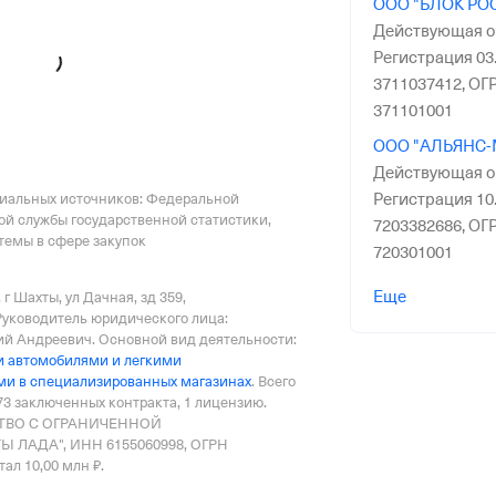
ООО "БЛОК РО
Действующая о
Регистрация 03.
3711037412,
ОГР
371101001
ООО "АЛЬЯНС-
Действующая о
циальных источников: Федеральной
Регистрация 10.
ой службы государственной статистики,
7203382686,
ОГР
емы в сфере закупок
720301001
ООО "АВТОМАР
Еще
 г Шахты, ул Дачная, зд 359
,
организация,
Ре
Руководитель юридического лица:
ий Андреевич.
Основной вид деятельности:
ИНН 184109648
и автомобилями и легкими
КПП 184101001
ми в специализированных магазинах
.
Всего
73 заключенных контракта
,
1 лицензию
.
ООО ПТЦ "КОМ
СТВО С ОГРАНИЧЕННОЙ
Действующая о
ЛАДА", ИНН 6155060998, ОГРН
Регистрация 10.
ал 10,00 млн ₽.
7723435408,
ОГР