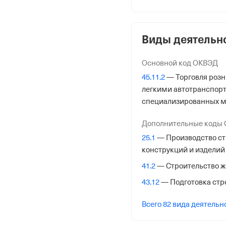
1116182000714
от 28 марта 2011
Виды деятельн
КПП
615501001
Основной код ОКВЭД
45.11.2
— Торговля роз
Регистрация Ф
легкими автотранспор
специализированных м
Дата регистрации
28 марта 2011
Дополнительные коды
25.1
— Производство ст
Налоговая
конструкций и изделий
Межрайонная Инспекци
41.2
— Строительство ж
№ 26 по Ростовской обл
43.12
— Подготовка стр
Адрес налоговой
Всего 82 вида деятельн
344019, Ростов-На-Дону 