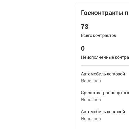
Внебюджетные
Госконтракты п
Регистрационный номе
73
1012234843
Всего контрактов
Дата регистрации
0
31 марта 2011
Неисполненные контр
Наименование террито
Отделение Фонда Пенси
Автомобиль легковой
Российской Федерации 
Исполнен
Регистрационный ном
1012234843
Исполнен
Дата регистрации
Автомобиль легковой
31 марта 2011
Исполнен