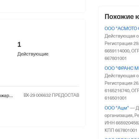
риального органа
онного и Социального Страхования
Похожие 
по Ростовской обл.
ООО "АСМОТО 
Действующая о
1
Регистрация 29.
6659114000,
ОГР
Действующие
667801001
ООО "ФРАНС М
Действующая о
Регистрация 26.
6165216740,
ОГР
ВХ-29 006632 ПРЕДОСТАВ
Эксплуатация взрывопожароопасных и химически опасных производственных объектов I, II и III классов опасности
616501001
ООО "Ацм"
—
Д
организация,
Ре
ИНН 665920458
КПП 667801001