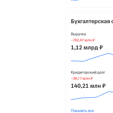
Горцевской Аркадий А
10 000 000 ₽ (100%)
Форма
Бухгалтерская 
Средний бизнес
Выручка
Дата регистрации
−762,47 млн ₽
28 марта 2011
1,12 млрд ₽
Краткое название
ООО "ШАХТЫ ЛАДА"
Кредиторский долг
Юридический адрес
−39,17 млн ₽
346518, Ростовская обл,
140,21 млн ₽
ИНН
6155060998
ОГРН
Показать все