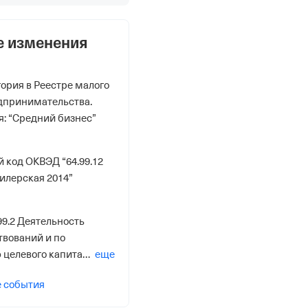
е изменения
ория в Реестре малого
дпринимательства.
я: “Средний бизнес”
 код ОКВЭД “64.99.12
илерская 2014”
99.2 Деятельность
твований и по
целевого капитала
еще
х организаций
е события