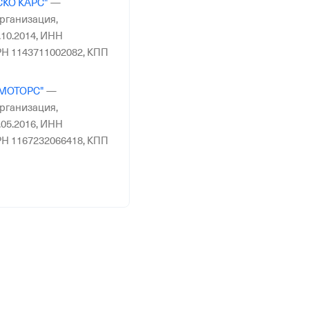
СКО КАРС"
—
рганизация,
10.2014,
ИНН
Н 1143711002082,
КПП
МОТОРС"
—
рганизация,
05.2016,
ИНН
Н 1167232066418,
КПП
КЕТ"
—
Действующая
гистрация 16.12.2020,
6,
ОГРН 1201800023633,
ТРАНС ЮГ"
—
рганизация,
03.2016,
ИНН
Н 1167746243015,
КПП