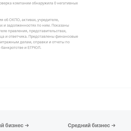
оверка компании обнаружила 0 негативных
772601001
ООО "М-ЦЕНТР
 об ОКПО, активах, учредителе,
Действующая о
х и задолженностях по ним. Показаны
Регистрация 20.
еле правления, представительствах,
6230111820,
ОГР
тца и ответчика. Представлены финансовые
623001001
битражным делам, справки и отчеты по
о банкротстве и ЕГРЮЛ.
ООО "П-Сервис
организация,
Ре
ИНН 343300821
КПП 231201001
ООО "АГРОЭЛ
организация,
Ре
ИНН 222281162
КПП 366301001
й бизнес
Средний бизнес