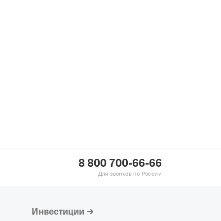
 РЯЗАНЬ"
—
рганизация,
12.2018,
ИНН
Н 1186234017881,
КПП
 +"
—
Действующая
гистрация 01.12.2010,
3,
ОГРН 1103458000997,
ЕМЕНТ"
—
Действующая
гистрация 28.02.2013,
8 800 700-66-66
0,
ОГРН 1132223002713,
Для звонков по России
Инвестиции