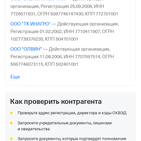
организация,
Регистрация 25.09.2008,
ИНН
7728671631,
ОГРН 5087746147430,
КПП 772701001
ООО "ТК ИНАГРО"
—
Действующая организация,
Регистрация 01.02.2002,
ИНН 7710411907,
ОГРН
1027739376235,
КПП 504701001
ООО "ОЛВИН"
—
Действующая организация,
Регистрация 11.08.2006,
ИНН 7707597514,
ОГРН
5067746073115,
КПП 502401001
ООО "Гранд-Стар"
—
Действующая организация,
Еще
Регистрация 22.10.1998,
ИНН 2311046562,
ОГРН
1032306428340,
КПП 231201001
Как проверить контрагента
ООО "ЗЕМЛЯНСКМОЛОКО"
—
Действующая
организация,
Регистрация 31.08.1999,
ИНН
Проверьте адрес регистрации, директора и коды ОКВЭД
3662054476,
ОГРН 1033676500175,
КПП 362801001
Запросите учредительные документы, лицензии
ООО КОМПАНИЯ "ДУКАТ"
—
Действующая
и свидетельства
организация,
Регистрация 03.07.2006,
ИНН
Запросите документы, которые подтвердят полномочия
5837028410,
ОГРН 1065837031743,
КПП 583501001