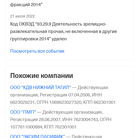
1011107503
фракций 2014”
Дата регистрации
21 июля 2022
Код ОКВЭД “93.29.9 Деятельность зрелищно-
6 мая 2015
развлекательная прочая, не включенная в другие
Наименование территориального органа
группировки 2014” удален
Отделение Фонда Пенсионного и Социального
Посмотреть все события
Страхования Российской Федерации по гор. Москве и
Московской обл.
Похожие компании
ООО "КДВ НИЖНИЙ ТАГИЛ"
—
Действующая
организация,
Регистрация 07.04.2006,
ИНН
6623029231,
ОГРН 1069623027320,
КПП 662301001
ООО "ПМП"
—
Действующая организация,
Регистрация 28.06.2007,
ИНН 7623004743,
ОГРН
1077611000884,
КПП 762301001
ООО "ЭКСИМ ПАСИФИК"
—
Действующая