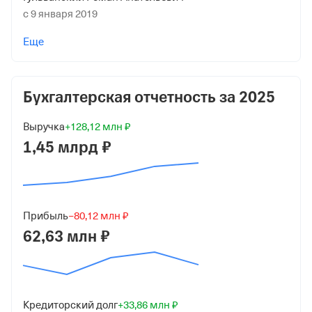
с 9 января 2019
Учредители
Еще
Спасский Константин Георгиевич
7 650 000 ₽ (90%)
Бухгалтерская отчетность за
2025
Гульванский Роман Анатольевич
850 000 ₽ (10%)
Выручка
+128,12 млн ₽
Форма
1,45 млрд ₽
Средний бизнес
Дата регистрации
7 июля 2011
Прибыль
−80,12 млн ₽
62,63 млн ₽
Краткое название
ООО "СПАССКИЙ И ПАРТНЕРЫ"
Юридический адрес
142717, Московская обл, г Видное, село Беседы,
Кредиторский долг
+33,86 млн ₽