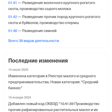
Службы №23 по Московской обл.
01.41
— Разведение молочного крупного рогатого
скота, производство сырого молока
Адрес налоговой
01.42
— Разведение прочих пород крупного рогатого
144000,Россия,Московская Обл, Электросталь гор.,
скота и буйволов, производство спермы
Советская ул. 26а,
01.46
— Разведение свиней
Внебюджетные фонды
Всего 38 видов деятельности
Регистрационный номер в ПФР
1011107503
Последние изменения
Дата регистрации
7 мая 2015
10 июля 2025
Изменена категория в Реестре малого и среднего
Наименование территориального органа
предпринимательства. Новая категория: “Средний
Отделение Фонда Пенсионного и Социального
бизнес”
Страхования Российской Федерации по гор. Москве и
16 января 2024
Московской обл.
Добавлен новый код ОКВЭД “10.41.59 Производство
Регистрационный номер ФссРФ
прочих рафинированных растительных масел и их