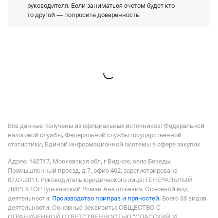
руководителя. Если заниматься счетом будет кто-
ООО "КУХМАСТЕР"
—
Действующая организация,
то другой — попросите доверенность
Регистрация 12.04.2004,
ИНН 6367043313,
ОГРН
1046302395260,
КПП 636701001
ООО "ФФБ"
—
Действующая организация,
Регистрация 12.10.2015,
ИНН 7123006005,
ОГРН
1157154026897,
КПП 712301001
Все данные получены из официальных источников: Федеральной
налоговой службы, Федеральной службы государственной
статистики, Единой информационной системы в сфере закупок
Адрес: 142717, Московская обл, г Видное, село Беседы,
Промышленный проезд, д 7, офис 402
, зарегистрирована
07.07.2011.
Руководитель юридического лица: ГЕНЕРАЛЬНЫЙ
ДИРЕКТОР Гульванский Роман Анатольевич.
Основной вид
деятельности:
Производство приправ и пряностей
.
Всего 38 видов
деятельности.
Основные реквизиты: ОБЩЕСТВО С
ОГРАНИЧЕННОЙ ОТВЕТСТВЕННОСТЬЮ "СПАССКИЙ И