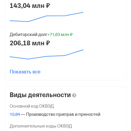
Промышленный проезд, д 7, офис 402
143,04 млн ₽
ИНН
7728777170
Дебиторский долг
+71,63 млн ₽
ОГРН
206,18 млн ₽
1117746534256
от 7 июля 2011
КПП
500301001
Показать все
Регистрация ФНС
Виды деятельности
Дата регистрации
5 мая 2015
Основной код ОКВЭД
10.84
— Производство приправ и пряностей
Налоговая
Межрайонная Инспекция Федеральной Налоговой
Дополнительные коды ОКВЭД