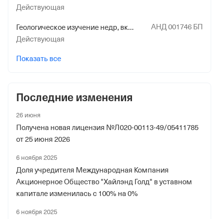
Действующая
АНД 001746 БП
Геологическое изучение недр, включающее поиски и оценку месторождений полезных ископаемых, а также геологическое изучение и оценку пригодности участков недр для строительства и эксплуатации подземных сооружений, не связанных с добычей полезных ископаемых
Действующая
Показать все
Последние изменения
26 июня
Получена новая лицензия №Л020-00113-49/05411785
от 25 июня 2026
6 ноября 2025
Доля учредителя Международная Компания
Акционерное Общество "Хайлэнд Голд" в уставном
капитале изменилась с 100% на 0%
6 ноября 2025