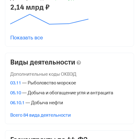
2,14 млрд ₽
Регистрация ФНС
Дата регистрации
14 декабря 2020
Показать все
Налоговая
Управление Федеральной Налоговой Службы по
Чукотскому Автономному округу
Виды деятельности
Адрес налоговой
Дополнительные коды ОКВЭД
689000, Анадырь гор., Энергетиков ул. Д 14,
03.11
— Рыболовство морское
Внебюджетные фонды
05.10
— Добыча и обогащение угля и антрацита
06.10.1
— Добыча нефти
Регистрационный номер в ПФР
Всего 84 вида деятельности
1055224115
Дата регистрации
21 июня 2012