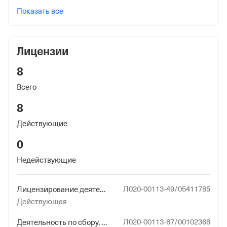
Показать все
Лицензии
8
Всего
8
Действующие
0
Недействующие
Л020-00113-49/05411785
Лицензирование деятельности по сбору, транспортированию, обработке, утилизации, обезвреживанию, размещению отходов I - IV классов опасности (за исключением случаев, если сбор отходов I - IV классов опасности осуществляется не по месту их обработки, и (или) утилизации, и (или) обезвреживания, и (или) размещения)
Действующая
Л020-00113-87/00102368
Деятельность по сбору, транспортированию, обработке, утилизации, обезвреживанию, размещению отходов I - IV классов опасности