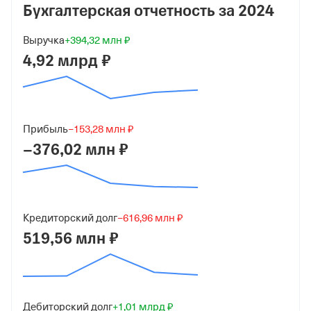
Бухгалтерская отчетность за
2024
Дата регистрации
Выручка
+394,32 млн ₽
23 августа 2011
4,92 млрд ₽
Краткое название
ООО "РУДНИК ВАЛУНИСТЫЙ"
Юридический адрес
Прибыль
−153,28 млн ₽
689000, г Анадырь, ул Южная, зд 1/2
−376,02 млн ₽
ИНН
8706006129
ОГРН
Кредиторский долг
−616,96 млн ₽
1118706000731
519,56 млн ₽
от 23 августа 2011
КПП
870901001
Дебиторский долг
+1,01 млрд ₽