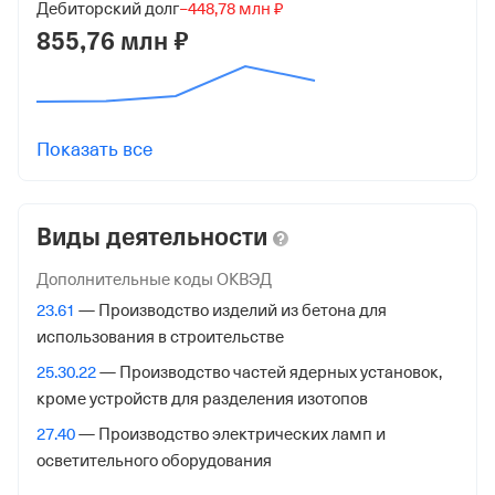
Дебиторский долг
−448,78 млн ₽
245201001
855,76 млн ₽
Регистрация ФНС
Дата регистрации
28 ноября 2022
Показать все
Налоговая
Межрайонная Инспекция Федеральной Налоговой
Виды деятельности
Службы № 23 по Красноярскому краю
Дополнительные коды ОКВЭД
Адрес налоговой
23.61
— Производство изделий из бетона для
660133, Красноярск гор., Партизана Железняка ул. 46,
использования в строительстве
Внебюджетные фонды
25.30.22
— Производство частей ядерных установок,
кроме устройств для разделения изотопов
Регистрационный номер в ПФР
27.40
— Производство электрических ламп и
1024163857
осветительного оборудования