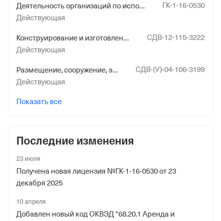
ГК-1-16-0530
Деятельность организаций по использованию ядерных материалов и радиоактивных веществ при проведении работ по использованию атомной энергии а оборонных целях, включая разработку, изготовление, испытание, транспортирование (перевозку), эксплуатацию, хранение, ликвидацию и утилизацию ядерного оружия и ядерных энергетических установок военного назначения, за исключением деятельности воинских частей и организаций Министерства обороны Российской Федерации в этой области
Действующая
СДВ-12-115-3222
Конструирование и изготовление оборудования для ядерных установок, радиационных источников, пунктов хранения ядерных материалов и радиоактивных веществ, хранилищ радиоактивных отходов
Действующая
СДВ-(У)-04-106-3199
Размещение, сооружение, эксплуатация и вывод из эксплуатации ядерных установок, радиационных источников и пунктов хранения ядерных материалов и радиоактивных веществ, хранилищ радиоактивных отходов
Действующая
Показать все
Последние изменения
23 июля
Получена новая лицензия №ГК-1-16-0530 от 23
декабря 2025
10 апреля
Добавлен новый код ОКВЭД “68.20.1 Аренда и