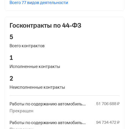
Дата регистрации
Всего 77 видов деятельности
18 мая 2020
Наименование территориального органа
Госконтракты по 44-ФЗ
Отделение Фонда Пенсионного и Социального
Страхования Российской Федерации по
5
Красноярскому краю
Всего контрактов
Регистрационный номер ФссРФ
1
1024163857
Исполненные контракты
Дата регистрации
2
18 мая 2020
Неисполненные контракты
Наименование территориального органа
Отделение Фонда Пенсионного и Социального
51
706
688
₽
Работы по содержанию автомобильных дорог
Страхования Российской Федерации по
Прекращен
Красноярскому краю
94
734
472
₽
Работы по содержанию автомобильных дорог