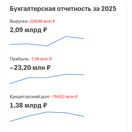
12 605 400 ₽ (100%)
Бухгалтерская отчетность за
2025
Дата регистрации
Выручка
−228,46 млн ₽
22 ноября 2013
2,09 млрд ₽
Краткое название
ООО "ПРЭХ ГХК"
Юридический адрес
Прибыль
−7,39 млн ₽
662971, Красноярский край, г Железногорск, ул
−23,20 млн ₽
Ленина, д 74Б, помещ 45
ИНН
2452040122
Кредиторский долг
−754,52 млн ₽
ОГРН
1,38 млрд ₽
1132452003034
от 22 ноября 2013
КПП