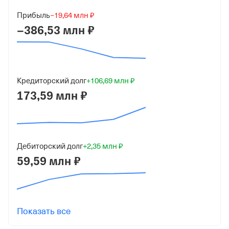
Крикунов Дмитрий Анатольевич
19 800 ₽ (40%)
Прибыль
−19,64 млн ₽
−386,53 млн ₽
Ельчанинов Андрей Вячеславович
6 800 ₽ (14%)
ОБЩЕСТВО С ОГРАНИЧЕННОЙ ОТВЕТСТВЕННОСТЬЮ
Кредиторский долг
+106,69 млн ₽
"ТКБ ИНВЕСТИЦИИ"
173,59 млн ₽
2 970 ₽ (6%)
Пенкин Евгений Сергеевич
3 285 ₽ (7%)
Дебиторский долг
+2,35 млн ₽
Форма
59,59 млн ₽
Малый бизнес
Дата регистрации
6 июня 2013
Показать все
Краткое название