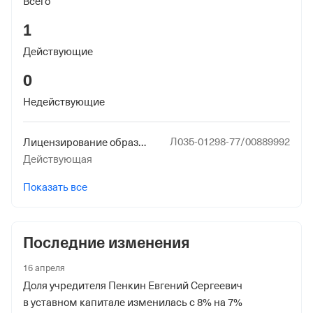
Всего
Московской обл.
1
Регистрационный номер ФссРФ
Действующие
1087309090
0
Дата регистрации
15 апреля 2016
Недействующие
Наименование территориального органа
Л035-01298-77/00889992
Лицензирование образовательной деятельности (за исключением указанной деятельности, осуществляемой частными образовательными организациями на территории инновационного центра "Сколково")
Отделение Фонда Пенсионного и Социального
Действующая
Страхования Российской Федерации по гор. Москве и
Московской обл.
Показать все
Последние изменения
16 апреля
Доля учредителя Пенкин Евгений Сергеевич
в уставном капитале изменилась с 8% на 7%