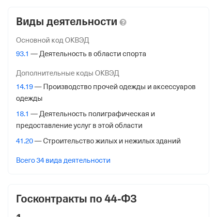
ООО "Спорт Плюс"
Виды деятельности
Юридический адрес
115419, г Москва, ул Орджоникидзе, д 11 стр 1а
Основной код ОКВЭД
93.1
— Деятельность в области спорта
ИНН
7722810381
Дополнительные коды ОКВЭД
14.19
— Производство прочей одежды и аксессуаров
ОГРН
одежды
1137746480630
18.1
— Деятельность полиграфическая и
от 6 июня 2013
предоставление услуг в этой области
КПП
41.20
— Строительство жилых и нежилых зданий
772501001
Всего 34 вида деятельности
Регистрация ФНС
Дата регистрации
Госконтракты по 44-ФЗ
13 апреля 2016