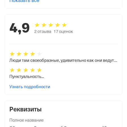
Показать все
4,9
2
отзыва
17
оценок
Люди там своеобразные, удивительно как они ведут бизнес, клиентоориентированность плохая; по выплатам всегда все четко, бухгалтерия отрабатывает очень хорошо.
Пунктуальность...
Узнать подробности
Реквизиты
Полное название