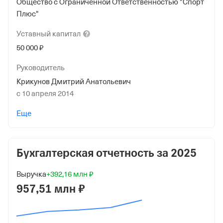
Общество с Ограниченной Ответственностью "Спорт
Плюс"
Уставный
капитал
50 000 ₽
Руководитель
Крикунов Дмитрий Анатольевич
с 10 апреля 2014
Учредители
Еще
Закрытый Паевой Инвестиционный
Комбинированный Фонд "Квадрат" Общество С
Ограниченной Ответственностью "Управляющая
Бухгалтерская отчетность за
2025
Компания "Основание"
16 645 ₽ (33%)
Выручка
+392,16 млн ₽
957,51 млн ₽
Айрапетян Нуне Давидовна
500 ₽ (1%)