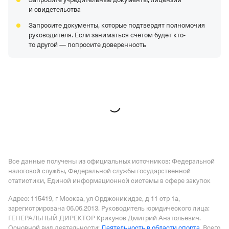
ООО "РЕКОРД ПРО"
—
Действующая организация,
и свидетельства
Регистрация 12.02.2009,
ИНН 7805484815,
ОГРН
Запросите документы, которые подтвердят полномочия
1097847039531,
КПП 780501001
руководителя. Если заниматься счетом будет кто-
ООО "РЕАЛ-ГРУПП"
—
Действующая организация,
то другой — попросите доверенность
Регистрация 24.09.2019,
ИНН 7604359998,
ОГРН
1197627021921,
КПП 760401001
ООО "МАСТЕР ПЛИТ"
—
Действующая организация,
Регистрация 06.04.2004,
ИНН 2724076294,
ОГРН
1042700247193,
КПП 272301001
Все данные получены из официальных источников: Федеральной
налоговой службы, Федеральной службы государственной
статистики, Единой информационной системы в сфере закупок
Адрес: 115419, г Москва, ул Орджоникидзе, д 11 стр 1а
,
зарегистрирована 06.06.2013.
Руководитель юридического лица:
ГЕНЕРАЛЬНЫЙ ДИРЕКТОР Крикунов Дмитрий Анатольевич.
Основной вид деятельности:
Деятельность в области спорта
.
Всего