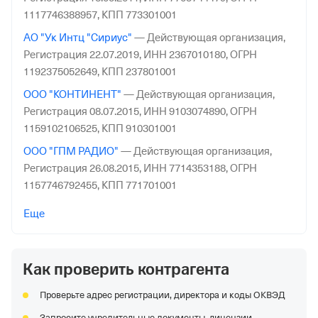
1117746388957,
КПП 773301001
АО "Ук Интц "Сириус"
—
Действующая организация,
Регистрация 22.07.2019,
ИНН 2367010180,
ОГРН
1192375052649,
КПП 237801001
ООО "КОНТИНЕНТ"
—
Действующая организация,
Регистрация 08.07.2015,
ИНН 9103074890,
ОГРН
1159102106525,
КПП 910301001
ООО "ГПМ РАДИО"
—
Действующая организация,
Регистрация 26.08.2015,
ИНН 7714353188,
ОГРН
1157746792455,
КПП 771701001
ООО "Метрополь Эссет Менеджмент"
—
Еще
Действующая организация,
Регистрация 23.03.2021,
ИНН 2304077496,
ОГРН 1212300015597,
КПП 230401001
Как проверить контрагента
ООО "ТУЛФОР"
—
Действующая организация,
Регистрация 05.06.2009,
ИНН 7729633903,
ОГРН
Проверьте адрес регистрации, директора и коды ОКВЭД
1097746335565,
КПП 775101001
Запросите учредительные документы, лицензии