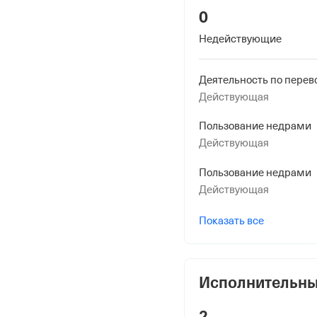
Пр-Кт, Д 1,
0
Недействующие
Внебюджетные
Регистрационный номе
Действующая
1064698481
Пользование недрами
Дата регистрации
Действующая
30 мая 2024
Пользование недрами
Наименование террито
Действующая
Отделение Фонда Пенси
Российской Федерации
Показать все
Регистрационный ном
1064698481
Исполнительны
Дата регистрации
2