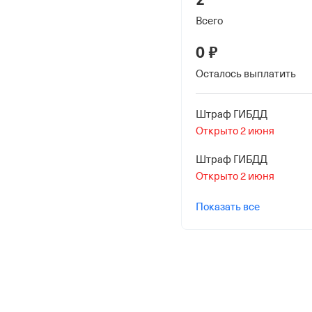
3 июня 2024
Всего
Наименование террито
0 ₽
Отделение Фонда Пенси
Российской Федерации
Осталось выплатить
Штраф ГИБДД
Открыто 2 июня
Штраф ГИБДД
Открыто 2 июня
Показать все