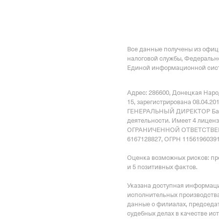
Все данные получены из офи
налоговой службы, Федеральн
Единой информационной сист
Адрес: 286600, Донецкая Народ
15
, зарегистрирована 08.04.20
ГЕНЕРАЛЬНЫЙ ДИРЕКТОР Бат
деятельности.
Имеет
4 лицен
ОГРАНИЧЕННОЙ ОТВЕТСТВЕ
6167128827, ОГРН 11561960391
Оценка возможных рисков: пр
и 5 позитивных фактов.
Указана доступная информация
исполнительных производства
данные о филиалах, председат
судебных делах в качестве ис