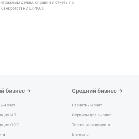
битражным делам, справки и отчеты по
о банкротстве и ЕГРЮЛ.
й бизнес
Средний бизнес
ный счет
Расчетный счет
рация ИП
Сервисы для выплат
рация ООО
Торговый эквайринг
инг
Кредиты