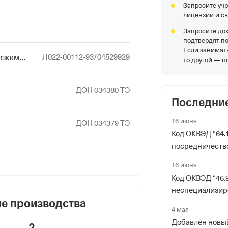
Запросите уч
лицензии и с
 фонды
Запросите до
подтвердят п
Если занимать
Л022-00112-93/04529929
р в ПФР
Деятельность по перевозкам пассажиров и иных лиц автобусами
то другой — п
ДОН 034380 ТЭ
Последни
16 июня
ДОН 034379 ТЭ
риального органа
Код ОКВЭД “64.
онного и Социального Страхования
посредничество
 по Донецкой Народной Республике
16 июня
Код ОКВЭД “46.
ер ФссРФ
неспециализиро
е производства
4 мая
Добавлен новый
2