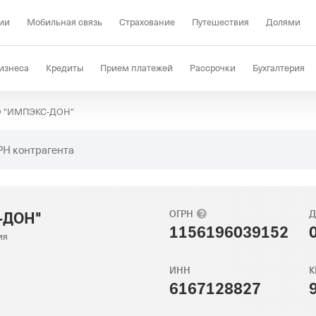
ии
Мобильная связь
Страхование
Путешествия
Долями
изнеса
Кредиты
Прием платежей
Рассрочки
Бухгалтерия
 "ИМПЭКС-ДОН"
Депозиты
КЭДО
Отраслевые решения
Проверка контрагент
РН контрагента
-ДОН"
ОГРН
Д
1156196039152
ия
ИНН
К
6167128827