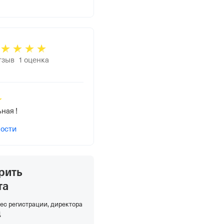
тзыв
1
оценка
ная !
ности
рить
та
ес регистрации, директора
Д