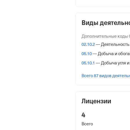
ОГРН
1156196039152
от 8 апреля 2015
Виды деятельн
КПП
Дополнительные коды
930401001
02.10.2
— Деятельность 
Регистрация Ф
05.10
— Добыча и обога
05.10.1
— Добыча угля и
Дата регистрации
Всего 87 видов деятель
29 мая 2024
Налоговая
Межрайонная Инспекци
Лицензии
№ 1 по Донецкой Наро
4
Адрес налоговой
Всего
283048,Донецкая Народ