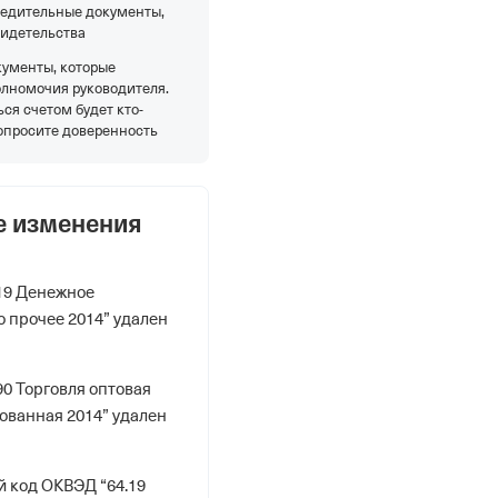
редительные документы,
видетельства
кументы, которые
олномочия руководителя.
ся счетом будет кто-
опросите доверенность
е изменения
19 Денежное
 прочее 2014” удален
90 Торговля оптовая
ванная 2014” удален
 код ОКВЭД “64.19