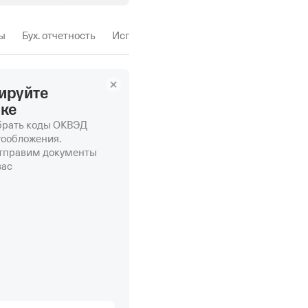
ы
Бух. отчетность
Исп. производства
ируйте
нке
рать коды ОКВЭД
гообложения.
отправим документы
вас