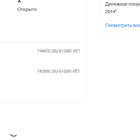
Денежное поср
Открыто
2014”
риального органа
онного и Социального Страхования
Посмотреть вс
 по Донецкой Народной Республике
74403/26/61085-ИП
74399/26/61085-ИП