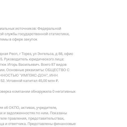
циальных источников: Федеральной
ой службы государственной статистики,
емы в сфере закупок
ная Респ, г Торез, ул Энгельса, д 88, офис
15.
Руководитель юридического лица:
юк Игорь Васильевич.
Всего 87 видов
зии
.
Основные реквизиты: ОБЩЕСТВО С
ННОСТЬЮ "ИМПЭКС-ДОН", ИНН
52.
Уставной капитал 45,00 млн ₽.
оверка компании обнаружила 0 негативных
 об ОКПО, активах, учредителе,
х и задолженностях по ним. Показаны
еле правления, представительствах,
тца и ответчика. Представлены финансовые