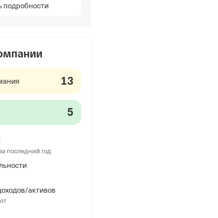
ь подробности
компании
13
мания
5
и
за последний год
льности
оходов/активов
ют