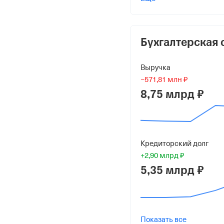
Пакреев Владимир Ген
45 000 000 ₽ (100%)
Форма
Бухгалтерская 
Средний бизнес
Выручка
Дата регистрации
−571,81 млн ₽
8 апреля 2015
8,75 млрд ₽
Краткое название
ООО "ИМПЭКС-ДОН"
Кредиторский долг
Юридический адрес
+2,90 млрд ₽
286600, Донецкая Народн
5,35 млрд ₽
офис 15
ИНН
6167128827
Показать все