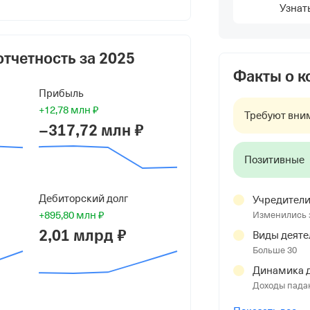
надьевич
Узнат
отчетность за
2025
Факты о 
Прибыль
+12,78 млн ₽
Требуют вни
−317,72 млн ₽
Позитивные
Дебиторский долг
Учредител
+895,80 млн ₽
Изменились 
ая Респ, г Торез, ул Энгельса, д 88,
2,01 млрд ₽
Виды деяте
Больше 30
Динамика д
Доходы пада