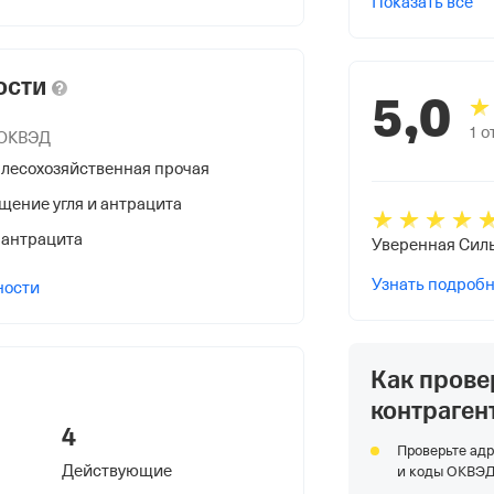
Показать все
ости
5,0
1
о
 ОКВЭД
лесохозяйственная прочая
НС
щение угля и антрацита
 антрацита
Уверенная Силь
Узнать подроб
ности
я Федеральной Налоговой Службы
Как прове
дной Республике
контраген
4
Проверьте адр
Действующие
и коды ОКВЭ
ная Респ, Донецк гор., Панфилова