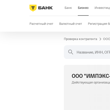
Банк
Бизнес
Инвестиц
Расчетный счет
Валютный счет
Регистрация б
Проверка контрагента
ООО
Бизнес-карта
Продажи
Селлер
Госзакупки
Название, ИНН, ОГ
ООО "ИМПЭКС
Действующая организац