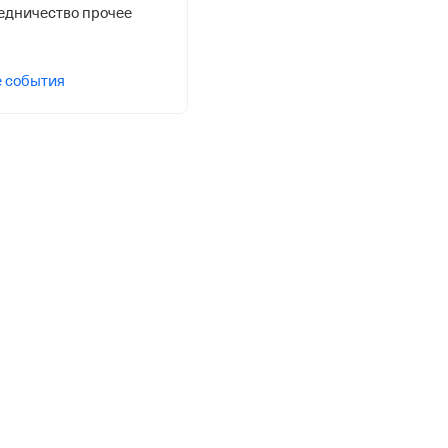
едничество прочее
е события