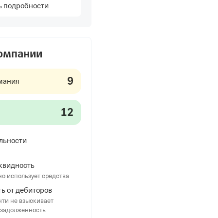
ь подробности
компании
9
мания
12
льности
квидность
о использует средства
ь от дебиторов
ти не взыскивает
 задолженность