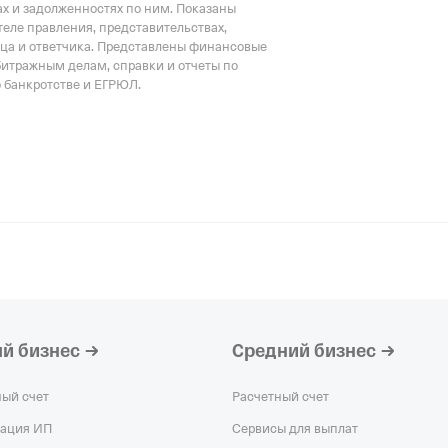
х и задолженностях по ним. Показаны
еле правления, представительствах,
тца и ответчика. Представлены финансовые
битражным делам, справки и отчеты по
о банкротстве и ЕГРЮЛ.
й бизнес
Средний бизнес
ный счет
Расчетный счет
рация ИП
Сервисы для выплат