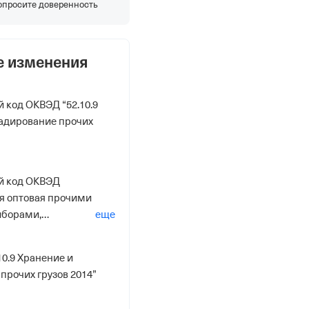
опросите доверенность
е изменения
 код ОКВЭД “52.10.9
ладирование прочих
й код ОКВЭД
ля оптовая прочими
иборами,
еще
 оборудованием
нного и
10.9 Хранение и
азначения 2014”
прочих грузов 2014”