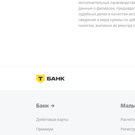
исполнительных производства
данные о филиалах, председат
судебных делах в качестве ис
сведения в виде суммы по ар
налогам, выписки из реестра 
Банк
Малы
Дебетовые карты
Расчет
Премиум
Регист