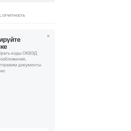
х. отчетность
ируйте
нке
рать коды ОКВЭД
гообложения.
отправим документы
вас