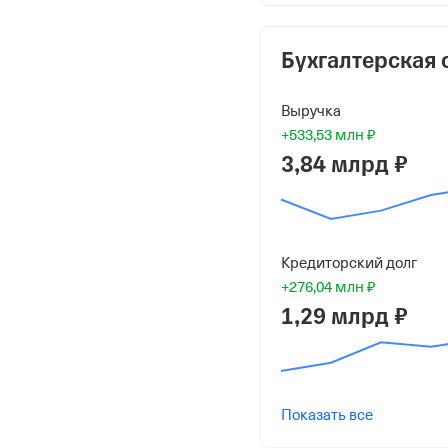
5 000 ₽ (1%)
Тишин Николай Влади
Бухгалтерская 
470 000 ₽ (94%)
Выручка
Форма
+533,53 млн ₽
Средний бизнес
3,84 млрд ₽
Дата регистрации
9 декабря 2015
Краткое название
Кредиторский долг
+276,04 млн ₽
ООО "1А"
1,29 млрд ₽
Юридический адрес
433405, Ульяновская об
Мирновское, Пр-Д Индус
Показать все
ИНН