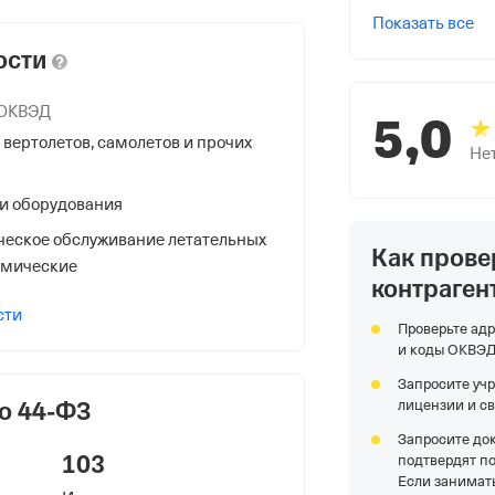
Показать все
ости
 ОКВЭД
5,0
вертолетов, самолетов и прочих
Не
и оборудования
ческое обслуживание летательных
Как прове
НС
смические
контраген
сти
Проверьте адр
и коды ОКВЭ
Запросите уч
о 44-ФЗ
лицензии и с
ой Налоговой Службы по
Запросите до
103
подтвердят п
Если занимать