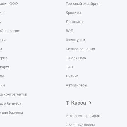
рация ООО
Торговый эквайринг
инг
Кредиты
ы
Депозиты
 eCommerce
ВЭД
пки
Госзакупки
и
Бизнес-решения
ерия
T‑Bank Data
карта
T‑ID
ты
Лизинг
чки
Автодилеры
а контрагентов
Т‑Касса
для бизнеса
 для бизнеса
Интернет-эквайринг
Облачные кассы