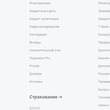
Иностранцам
Регист
Кредитные карты
Эквайр
Кредит наличными
Кредит
Рефинансирование
T‑Bank
Автокредит
Госзаку
Вклады
Продаж
Накопительный счет
Бухгалт
Подписка Pro
Бизнес-
Private
Депози
Долями
Рассро
Ипотека
Проверк
Бонусы 
Страхование
Топливо
Лизинг
ОСАГО