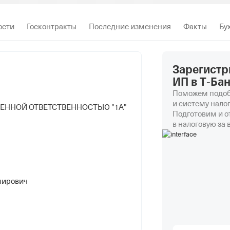
ости
Госконтракты
Последние изменения
Факты
Бу
Зарегистр
ИП в Т‑Ба
Поможем подоб
и систему нало
ЕННОЙ ОТВЕТСТВЕННОСТЬЮ "1А"
Подготовим и 
в налоговую за 
мирович
андровна