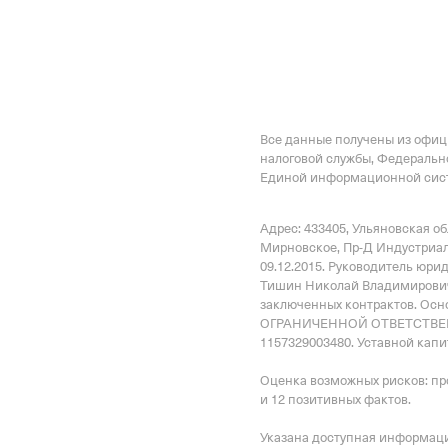
Дата регистрации
10 декабря 2015
Наименование террито
Отделение Фонда Пенси
Все данные получены из офи
Российской Федерации 
налоговой службы, Федеральн
Единой информационной сист
Адрес: 433405, Ульяновская об
Мирновское, Пр-Д Индустриальн
09.12.2015.
Руководитель юри
Тишин Николай Владимирови
заключенных контрактов
.
Осн
ОГРАНИЧЕННОЙ ОТВЕТСТВЕНН
1157329003480.
Уставной капит
Оценка возможных рисков: пр
и 12 позитивных фактов.
Указана доступная информация