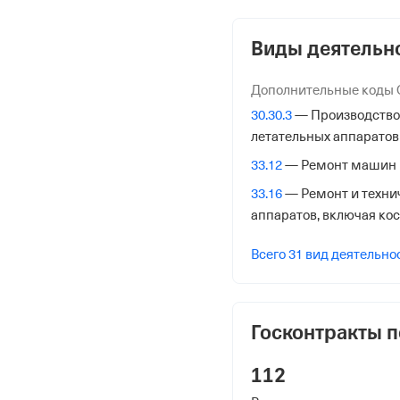
7329020395
Виды деятельн
ОГРН
1157329003480
Дополнительные коды
от 9 декабря 2015
30.30.3
— Производство 
КПП
летательных аппаратов
732901001
33.12
— Ремонт машин 
33.16
— Ремонт и техни
Регистрация Ф
аппаратов, включая ко
Дата регистрации
Всего 31 вид деятельно
28 марта 2022
Налоговая
Госконтракты п
Управление Федеральн
Ульяновской обл.
112