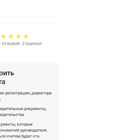
т отзывов
2
оценки
рить
та
ес регистрации, директора
Д
редительные документы,
видетельства
кументы, которые
олномочия руководителя.
ся счетом будет кто-