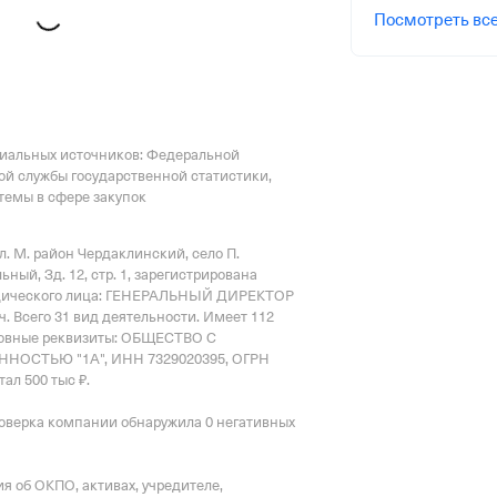
Посмотреть вс
риального органа
онного и Социального Страхования
циальных источников: Федеральной
по Ульяновской обл.
ой службы государственной статистики,
емы в сфере закупок
л. М. район Чердаклинский, село П.
ый, Зд. 12, стр. 1
, зарегистрирована
дического лица: ГЕНЕРАЛЬНЫЙ ДИРЕКТОР
ч.
Всего 31 вид деятельности.
Имеет
112
овные реквизиты: ОБЩЕСТВО С
ОСТЬЮ "1А", ИНН 7329020395, ОГРН
ал 500 тыс ₽.
оверка компании обнаружила 0 негативных
 об ОКПО, активах, учредителе,