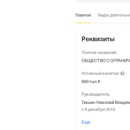
Главное
Виды деятельн
Реквизиты
Полное название
ОБЩЕСТВО С ОГРАНИЧ
Уставный
капитал
500 тыс ₽
Руководитель
Тишин Николай Влади
с 9 декабря 2015
Учредители
Еще
Демидова Инна Алекс