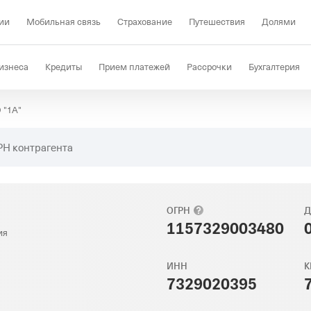
ии
Мобильная связь
Страхование
Путешествия
Долями
изнеса
Кредиты
Прием платежей
Рассрочки
Бухгалтерия
 "1А"
Депозиты
КЭДО
Отраслевые решения
Проверка контрагент
РН контрагента
ОГРН
Д
1157329003480
ия
ИНН
К
7329020395