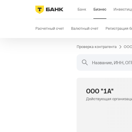
Банк
Бизнес
Инвестиц
Расчетный счет
Валютный счет
Регистрация б
Проверка контрагента
ООО
Бизнес-карта
Продажи
Селлер
Госзакупки
Название, ИНН, ОГ
ООО "1А"
Действующая организац