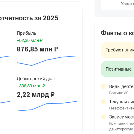
Узнат
мирович
отчетность за
2025
Факты о 
Прибыль
+52,35 млн ₽
876,85 млн ₽
Требуют вни
Позитивные
Дебиторский долг
+338,83 млн ₽
Виды деяте
2,22 млрд ₽
Больше 30
Текущая ли
л. М. район Чердаклинский, село П.
Неэффективн
триальный, Зд. 12, стр. 1
Зависимост
Компания поч
дебиторскую