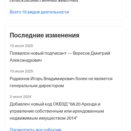
сельскохозяйственных животных
1035423407
Всего 16 видов деятельности
Дата регистрации
16 августа 2021
Последние изменения
Наименование территориального органа
Отделение Фонда Пенсионного и Социального
10 июля 2025
Страхования Российской Федерации по гор. Москве и
Появился новый подписант — Вересов Дмитрий
Московской обл.
Александрович
Регистрационный номер ФссРФ
10 июля 2025
1035423407
Родионов Игорь Владимирович более не является
генеральным директором
Дата регистрации
3 июня 2024
16 августа 2021
Добавлен новый код ОКВЭД “68.20 Аренда и
Наименование территориального органа
управление собственным или арендованным
Отделение Фонда Пенсионного и Социального
недвижимым имуществом 2014”
Страхования Российской Федерации по гор. Москве и
Посмотреть все события