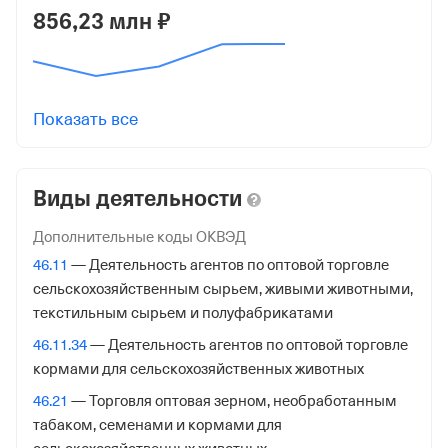
856,23 млн ₽
КПП
771801001
Регистрация ФНС
Показать все
Дата регистрации
13 августа 2021
Виды деятельности
Налоговая
Межрайонная Инспекция Федеральной Налоговой
Дополнительные коды ОКВЭД
Службы № 46 по гор. Москве
46.11
— Деятельность агентов по оптовой торговле
сельскохозяйственным сырьем, живыми животными,
Адрес налоговой
текстильным сырьем и полуфабрикатами
125373, гор. Москва, Походный Проезд, Домовладение
46.11.34
— Деятельность агентов по оптовой торговле
3, стр. 2
кормами для сельскохозяйственных животных
Внебюджетные фонды
46.21
— Торговля оптовая зерном, необработанным
табаком, семенами и кормами для
Регистрационный номер в ПФР