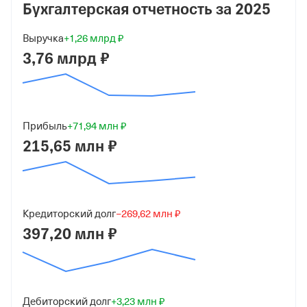
Бухгалтерская отчетность за
2025
Форма
Микробизнес
Выручка
+1,26 млрд ₽
Дата регистрации
3,76 млрд ₽
9 февраля 2015
Краткое название
ООО "АБП"
Прибыль
+71,94 млн ₽
215,65 млн ₽
Юридический адрес
105122, г Москва, Щёлковское шоссе, д 5 стр 1, помещ
1П
ИНН
Кредиторский долг
−269,62 млн ₽
7715410689
397,20 млн ₽
ОГРН
1157746089467
от 9 февраля 2015
Дебиторский долг
+3,23 млн ₽