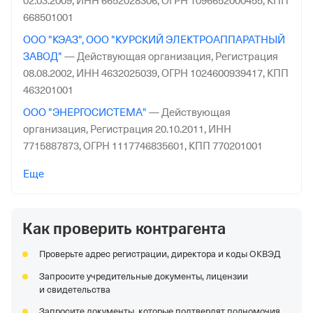
02.03.2009,
ИНН 6652028306,
ОГРН 1096652000455,
КПП
668501001
ООО "КЭАЗ", ООО "КУРСКИЙ ЭЛЕКТРОАППАРАТНЫЙ
ЗАВОД"
—
Действующая организация,
Регистрация
08.08.2002,
ИНН 4632025039,
ОГРН 1024600939417,
КПП
463201001
ООО "ЭНЕРГОСИСТЕМА"
—
Действующая
организация,
Регистрация 20.10.2011,
ИНН
7715887873,
ОГРН 1117746835601,
КПП 770201001
ООО "ВОЛКИС СКАЙВИЖН"
—
Организация в
Еще
процессе банкротства,
Регистрация 08.06.2023,
ИНН
7734479238,
ОГРН 1237700400739,
КПП 773401001
Как проверить контрагента
ООО "Транстелесофт"
—
Действующая организация,
Регистрация 21.03.2011,
ИНН 7721719644,
ОГРН
Проверьте адрес регистрации, директора и коды ОКВЭД
1117746203046,
КПП 772701001
Запросите учредительные документы, лицензии
ООО "СПК-МАГИСТРАЛЬ"
—
Действующая
и свидетельства
организация,
Регистрация 13.04.2006,
ИНН
Запросите документы, которые подтвердят полномочия