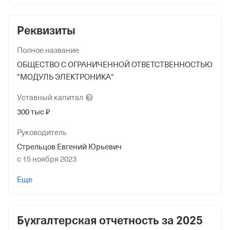
Реквизиты
Полное название
ОБЩЕСТВО С ОГРАНИЧЕННОЙ ОТВЕТСТВЕННОСТЬЮ
"МОДУЛЬ ЭЛЕКТРОНИКА"
Уставный
капитал
300 тыс ₽
Руководитель
Стрельцов Евгений Юрьевич
с 15 ноября 2023
Учредители
Еще
Ветрова Юлия Михайловна
180 000 ₽ (60%)
Бухгалтерская отчетность за
2025
Стрельцов Евгений Юрьевич