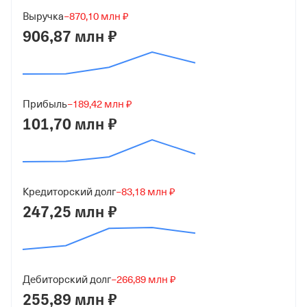
120 000 ₽ (40%)
Выручка
−870,10 млн ₽
Форма
906,87 млн ₽
Микробизнес
Дата регистрации
28 мая 2015
Прибыль
−189,42 млн ₽
101,70 млн ₽
Краткое название
ООО "МОДУЛЬ ЭЛЕКТРОНИКА"
Юридический адрес
119530, г Москва, Очаковское шоссе, д 28 стр 2, помещ
Кредиторский долг
−83,18 млн ₽
8Н/2
247,25 млн ₽
ИНН
7734354937
Дебиторский долг
−266,89 млн ₽
ОГРН
255,89 млн ₽
1157746479505