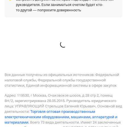
7728579178,
ОГРН 1067746490514,
КПП 263501001
руководителя. Если заниматься счетом будет кто-
ООО "Кис"
—
Действующая организация,
то другой — попросите доверенность
Регистрация 12.04.2022,
ИНН 9725080930,
ОГРН
1227700211925,
КПП 772501001
АО "Диаконт"
—
Действующая организация,
Регистрация 27.09.1993,
ИНН 7819013502,
ОГРН
1037841000075,
КПП 781901001
Все данные получены из официальных источников: Федеральной
налоговой службы, Федеральной службы государственной
статистики, Единой информационной системы в сфере закупок
Адрес: 119530, г Москва, Очаковское шоссе, д 28 стр 2, помещ
8Н/2
, зарегистрирована 28.05.2015.
Руководитель юридического
лица: УПРАВЛЯЮЩИЙ Стрельцов Евгений Юрьевич.
Основной вид
деятельности:
Торговля оптовая производственным
электротехническим оборудованием, машинами, аппаратурой и
материалами
.
Всего 73 вида деятельности.
Имеет
24 заключенных