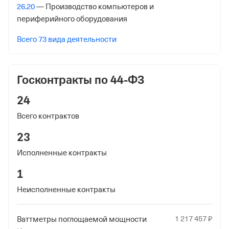
26.20
— Производство компьютеров и
Регистрационный номер в ПФР
периферийного оборудования
1004014898
Всего 73 вида деятельности
Дата регистрации
20 октября 2017
Госконтракты по 44-ФЗ
Наименование территориального органа
Отделение Фонда Пенсионного и Социального
24
Страхования Российской Федерации по гор. Москве и
Всего контрактов
Московской обл.
23
Регистрационный номер ФссРФ
Исполненные контракты
1004014898
1
Дата регистрации
30 сентября 2018
Неисполненные контракты
Наименование территориального органа
1
217
457
₽
Ваттметры поглощаемой мощности
Отделение Фонда Пенсионного и Социального