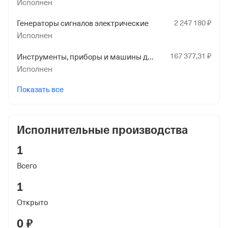
Исполнен
Страхования Российской Федерации по гор. Москве и
Московской обл.
2
247
180
₽
Генераторы сигналов электрические
Исполнен
167
377
,31
₽
Инструменты, приборы и машины для измерения или контроля прочие, не включенные в другие группировки
Исполнен
Показать все
Исполнительные производства
1
Всего
1
Открыто
0 ₽