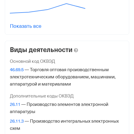
от 28 мая 2015
КПП
772901001
Показать все
Регистрация ФНС
Виды деятельности
Дата регистрации
18 октября 2017
Основной код ОКВЭД
46.69.5
— Торговля оптовая производственным
Налоговая
электротехническим оборудованием, машинами,
Межрайонная Инспекция Федеральной Налоговой
аппаратурой и материалами
Службы № 46 по гор. Москве
Дополнительные коды ОКВЭД
Адрес налоговой
26.11
— Производство элементов электронной
125373, гор. Москва, Походный Проезд, Домовладение
аппаратуры
3, стр. 2
26.11.3
— Производство интегральных электронных
Внебюджетные фонды
схем