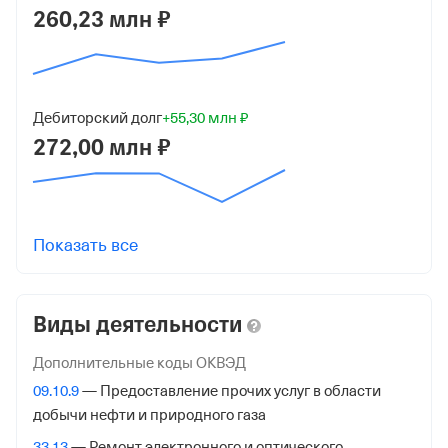
Хамовники, ул. Погодинская, д. 4, Этаж/Помещ. 1/Xix,
260,23 млн ₽
ком. 1
ИНН
9715201375
Дебиторский долг
+55,30 млн ₽
272,00 млн ₽
ОГРН
1157746550653
от 18 июня 2015
КПП
Показать все
770401001
Регистрация ФНС
Виды деятельности
Дата регистрации
Дополнительные коды ОКВЭД
7 октября 2022
09.10.9
— Предоставление прочих услуг в области
добычи нефти и природного газа
Налоговая
33.13
— Ремонт электронного и оптического