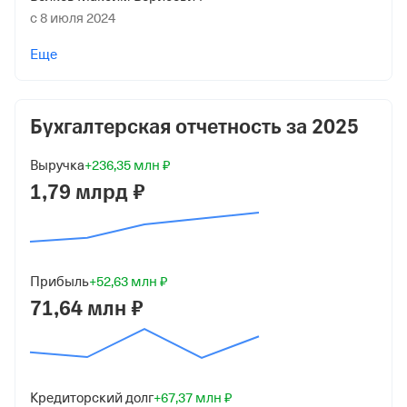
с 8 июля 2024
Учредители
Еще
Степовой Артём Викторович
280 000 ₽ (5%)
Бухгалтерская отчетность за
2025
Авраамов Георгий Валентинович
5 320 000 ₽ (95%)
Выручка
+236,35 млн ₽
Форма
1,79 млрд ₽
Средний бизнес
Дата регистрации
18 июня 2015
Прибыль
+52,63 млн ₽
71,64 млн ₽
Краткое название
ООО "Комтэк"
Юридический адрес
119121, гор. Москва, Вн.Тер.Г. Муниципальный округ
Кредиторский долг
+67,37 млн ₽