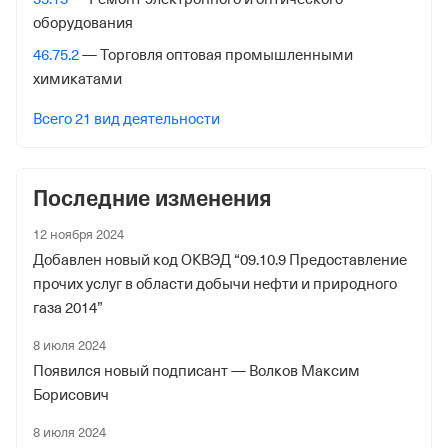
Межрайонная Инспекция Федеральной Налоговой
оборудования
Службы № 46 по гор. Москве
46.75.2
— Торговля оптовая промышленными
Адрес налоговой
химикатами
125373, гор. Москва, Походный Проезд, Домовладение
3, стр. 2
Всего 21 вид деятельности
Внебюджетные фонды
Последние изменения
Регистрационный номер в ПФР
1021722903
12 ноября 2024
Добавлен новый код ОКВЭД “09.10.9 Предоставление
Дата регистрации
прочих услуг в области добычи нефти и природного
11 октября 2022
газа 2014”
Наименование территориального органа
8 июля 2024
Отделение Фонда Пенсионного и Социального
Появился новый подписант — Волков Максим
Страхования Российской Федерации по гор. Москве и
Борисович
Московской обл.
8 июля 2024