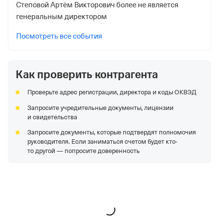
Регистрационный номер ФссРФ
Степовой Артём Викторович более не является
генеральным директором
1021722903
Посмотреть все события
Дата регистрации
11 октября 2022
Наименование территориального органа
Как проверить контрагента
Отделение Фонда Пенсионного и Социального
Проверьте адрес регистрации, директора и коды ОКВЭД
Страхования Российской Федерации по гор. Москве и
Московской обл.
Запросите учредительные документы, лицензии
и свидетельства
Запросите документы, которые подтвердят полномочия
руководителя. Если заниматься счетом будет кто-
то другой — попросите доверенность