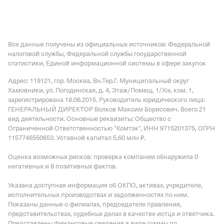
Все данные получены из официальных источников: Федеральной
налоговой службы, Федеральной службы государственной
статистики, Единой информационной системы в сфере закупок
Адрес: 119121, гор. Москва, Вн.Тер.Г. Муниципальный округ
Хамовники, ул. Погодинская, д. 4, Этаж/Помещ. 1/Xix, ком. 1
,
зарегистрирована 18.06.2015.
Руководитель юридического лица:
ГЕНЕРАЛЬНЫЙ ДИРЕКТОР Волков Максим Борисович.
Всего 21
вид деятельности.
Основные реквизиты: Общество с
Ограниченной Ответственностью "Комтэк", ИНН 9715201375, ОГРН
1157746550653.
Уставной капитал 5,60 млн ₽.
Оценка возможных рисков: проверка компании обнаружила 0
негативных и 8 позитивных фактов.
Указана доступная информация об ОКПО, активах, учредителе,
исполнительных производствах и задолженностях по ним.
Показаны данные о филиалах, председателе правления,
представительствах, судебных делах в качестве истца и ответчика.
Представлены финансовые сведения в виде суммы по