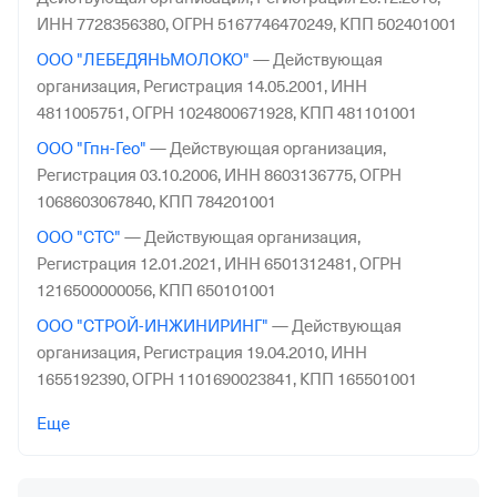
ИНН 7728356380,
ОГРН 5167746470249,
КПП 502401001
ООО "ЛЕБЕДЯНЬМОЛОКО"
—
Действующая
организация,
Регистрация 14.05.2001,
ИНН
4811005751,
ОГРН 1024800671928,
КПП 481101001
ООО "Гпн-Гео"
—
Действующая организация,
Регистрация 03.10.2006,
ИНН 8603136775,
ОГРН
1068603067840,
КПП 784201001
ООО "СТС"
—
Действующая организация,
Регистрация 12.01.2021,
ИНН 6501312481,
ОГРН
1216500000056,
КПП 650101001
ООО "СТРОЙ-ИНЖИНИРИНГ"
—
Действующая
организация,
Регистрация 19.04.2010,
ИНН
1655192390,
ОГРН 1101690023841,
КПП 165501001
ООО "ЭКСПЕРТСТРОЙПРОЕКТ"
—
Действующая
Еще
организация,
Регистрация 01.03.2011,
ИНН
5042117602,
ОГРН 1115042001030,
КПП 771601001