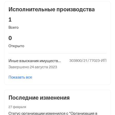
22 мая 2020
Исполнительные производства
Наименование территориального органа
1
Отделение Фонда Пенсионного и Социального
Всего
Страхования Российской Федерации по гор. Москве и
Московской обл.
0
Открыто
Регистрационный номер ФссРФ
1096056252
303800/21/77023-ИП
Иные взыскания имущественного характера в пользу физических и юридических лиц
Дата регистрации
Завершено 24 августа 2023
21 мая 2020
Показать все
Наименование территориального органа
Отделение Фонда Пенсионного и Социального
Страхования Российской Федерации по гор. Москве и
Последние изменения
Московской обл.
27 февраля
Статус организации изменился с “Организация в