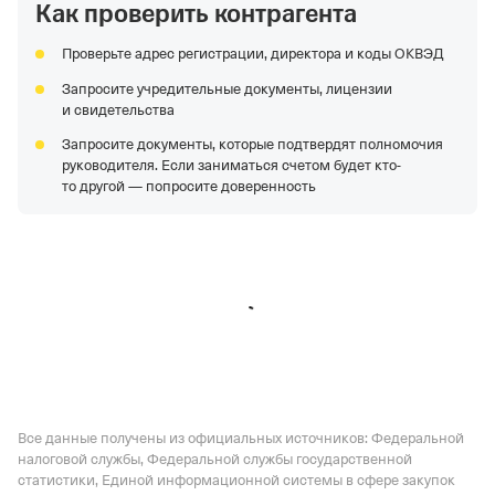
Как проверить контрагента
ООО "ИНЖСТРОЙ-ИННОВАЦИИ"
—
Действующая
организация,
Регистрация 27.06.2017,
ИНН
Проверьте адрес регистрации, директора и коды ОКВЭД
5050132940,
ОГРН 1175050006097,
КПП 500301001
Запросите учредительные документы, лицензии
ООО "ПСМК"
—
Действующая организация,
и свидетельства
Регистрация 29.12.2017,
ИНН 2457083313,
ОГРН
Запросите документы, которые подтвердят полномочия
1172468075581,
КПП 245701001
руководителя. Если заниматься счетом будет кто-
ООО "УПТК СК МОСТ"
—
Действующая организация,
то другой — попросите доверенность
Регистрация 03.06.2003,
ИНН 5074024291,
ОГРН
1035011460945,
КПП 507401001
ООО "Артстройтехнология"
—
Действующая
организация,
Регистрация 24.05.2011,
ИНН
7724791180,
ОГРН 1117746400694,
КПП 772401001
Все данные получены из официальных источников: Федеральной
налоговой службы, Федеральной службы государственной
статистики, Единой информационной системы в сфере закупок