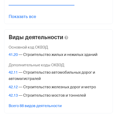
Регистрация ФНС
Показать все
Дата регистрации
20 мая 2020
Виды деятельности
Налоговая
Межрайонная Инспекция Федеральной Налоговой
Основной код ОКВЭД
Службы № 46 по гор. Москве
41.20
— Строительство жилых и нежилых зданий
Адрес налоговой
Дополнительные коды ОКВЭД
125373, гор. Москва, Походный Проезд, Домовладение
42.11
— Строительство автомобильных дорог и
3, стр. 2
автомагистралей
Внебюджетные фонды
42.12
— Строительство железных дорог и метро
42.13
— Строительство мостов и тоннелей
Регистрационный номер в ПФР
Всего 88 видов деятельности
1096056252
Дата регистрации