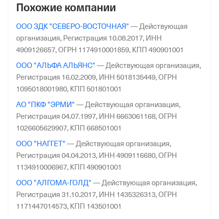
Похожие компании
Страхования Российской Федерации по гор. Москве и
Московской обл.
ООО ЗДК "СЕВЕРО-ВОСТОЧНАЯ"
—
Действующая
организация,
Регистрация 10.08.2017,
ИНН
4909126657,
ОГРН 1174910001859,
КПП 490901001
ООО "АЛЬФА АЛЬЯНС"
—
Действующая организация,
Регистрация 16.02.2009,
ИНН 5018135449,
ОГРН
1095018001980,
КПП 501801001
АО "ПКФ "ЭРМИ"
—
Действующая организация,
Регистрация 04.07.1997,
ИНН 6663061168,
ОГРН
1026605629907,
КПП 668501001
ООО "НАГГЕТ"
—
Действующая организация,
Регистрация 04.04.2013,
ИНН 4909116680,
ОГРН
1134910006967,
КПП 490901001
ООО "АЛГОМА-ГОЛД"
—
Действующая организация,
Регистрация 31.10.2017,
ИНН 1435326313,
ОГРН
1171447014573,
КПП 143501001