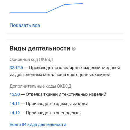
от 20 мая 2016
КПП
772501001
Показать все
Регистрация ФНС
Виды деятельности
Дата регистрации
16 ноября 2018
Основной код ОКВЭД
32.12.5
— Производство ювелирных изделий, медалей
Налоговая
из драгоценных металлов и драгоценных камней
Межрайонная Инспекция Федеральной Налоговой
Службы № 46 по гор. Москве
Дополнительные коды ОКВЭД
13.30
— Отделка тканей и текстильных изделий
Адрес налоговой
14.11
— Производство одежды из кожи
125373, гор. Москва, Походный Проезд, Домовладение
3, стр. 2
14.12
— Производство спецодежды
Внебюджетные фонды
Всего 64 вида деятельности