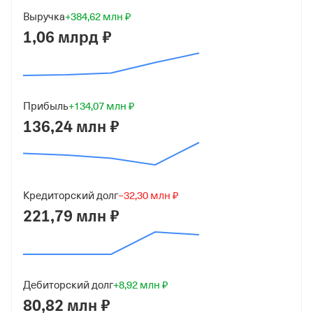
7 500 ₽ (75%)
Выручка
+384,62 млн ₽
Форма
1,06 млрд ₽
Малый бизнес
Дата регистрации
20 мая 2016
Прибыль
+134,07 млн ₽
136,24 млн ₽
Краткое название
ООО "ЯНА"
Юридический адрес
115280, гор. Москва, ул. Ленинская Слобода, д. 19,
Кредиторский долг
−32,30 млн ₽
Помещ. 41т1а8
221,79 млн ₽
ИНН
7724365320
Дебиторский долг
+8,92 млн ₽
ОГРН
80,82 млн ₽
1167746485884