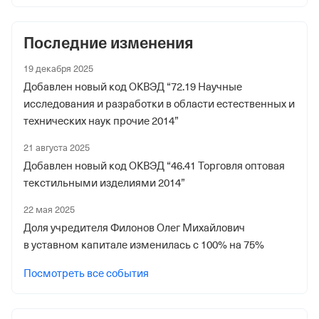
Регистрационный номер в ПФР
1061869903
Последние изменения
Дата регистрации
19 декабря 2025
2 июня 2016
Добавлен новый код ОКВЭД “72.19 Научные
исследования и разработки в области естественных и
Наименование территориального органа
технических наук прочие 2014”
Отделение Фонда Пенсионного и Социального
21 августа 2025
Страхования Российской Федерации по гор. Москве и
Добавлен новый код ОКВЭД “46.41 Торговля оптовая
Московской обл.
текстильными изделиями 2014”
Регистрационный номер ФссРФ
22 мая 2025
1061869903
Доля учредителя Филонов Олег Михайлович
Дата регистрации
в уставном капитале изменилась с 100% на 75%
1 сентября 2018
Посмотреть все события
Наименование территориального органа
Отделение Фонда Пенсионного и Социального