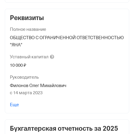
Реквизиты
Полное название
ОБЩЕСТВО С ОГРАНИЧЕННОЙ ОТВЕТСТВЕННОСТЬЮ
"ЯНА"
Уставный
капитал
10 000 ₽
Руководитель
Филонов Олег Михайлович
с 14 марта 2023
Учредители
Еще
Луконькова Людмила Романовна
2 500 ₽ (25%)
Бухгалтерская отчетность за
2025
Филонов Олег Михайлович