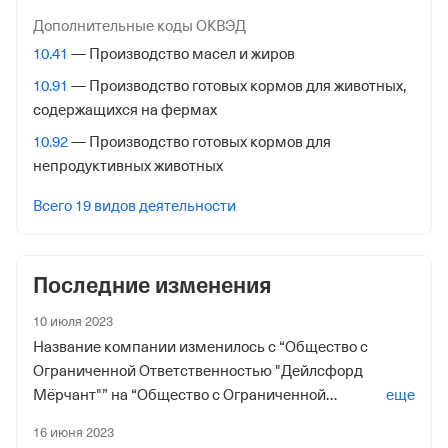
Налоговая
Дополнительные коды ОКВЭД
Межрайонная Инспекция Федеральной Налоговой
10.41
— Производство масел и жиров
Службы № 46 по гор. Москве
10.91
— Производство готовых кормов для животных,
Адрес налоговой
содержащихся на фермах
125373, гор. Москва, Походный Проезд, Домовладение
10.92
— Производство готовых кормов для
3, стр. 2
непродуктивных животных
Внебюджетные фонды
Всего 19 видов деятельности
Регистрационный номер в ПФР
1031606534
Последние изменения
Дата регистрации
10 июля 2023
1 сентября 2018
Название компании изменилось с “Общество с
Ограниченной Ответственностью "Дейлсфорд
Наименование территориального органа
Мёрчант"” на “Общество с Ограниченной
еще
Отделение Фонда Пенсионного и Социального
Ответственностью "Доставка Морем"”
16 июня 2023
Страхования Российской Федерации по гор. Москве и