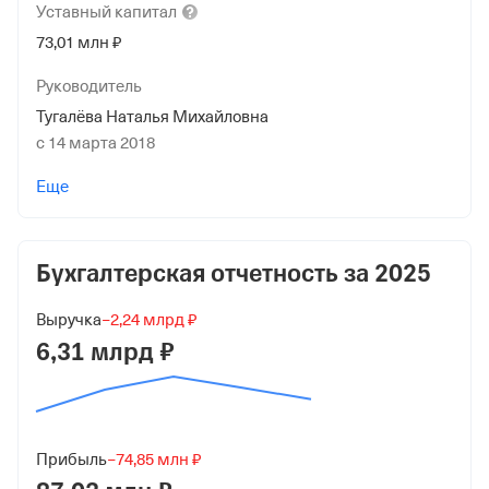
Уставный
капитал
73,01 млн ₽
Руководитель
Тугалёва Наталья Михайловна
с 14 марта 2018
Учредители
Еще
Косых Илья Анатольевич
7 301 ₽ (0%)
Бухгалтерская отчетность за
2025
ОБЩЕСТВО С ОГРАНИЧЕННОЙ ОТВЕТСТВЕННОСТЬЮ
"ХОЛДИНГОВАЯ КОМПАНИЯ ДОСТАВКА МОРЕМ"
Выручка
−2,24 млрд ₽
73 002 699 ₽ (100%)
6,31 млрд ₽
Дата регистрации
9 августа 2016
Краткое название
Прибыль
−74,85 млн ₽
ООО "Доставка Морем"