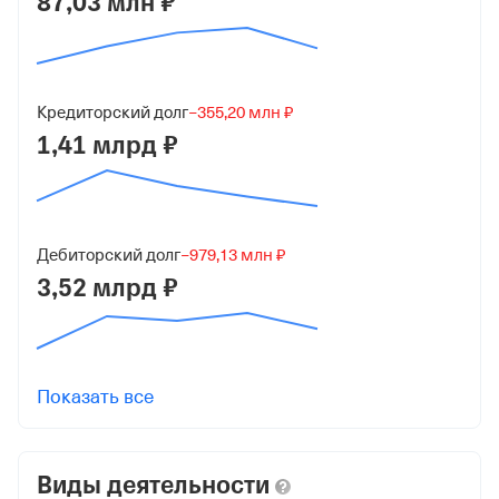
87,03 млн ₽
Юридический адрес
117447, г Москва, ул Большая Черёмушкинская, д 13
стр 1
Кредиторский долг
−355,20 млн ₽
ИНН
1,41 млрд ₽
7707371041
ОГРН
1167746749664
Дебиторский долг
−979,13 млн ₽
от 9 августа 2016
3,52 млрд ₽
КПП
772701001
Регистрация ФНС
Показать все
Дата регистрации
15 февраля 2018
Виды деятельности