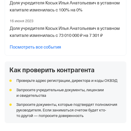
Доля учредителя Косых Илья Анатольевич в уставном
Московской обл.
капитале изменилась с 100% на 0%
Регистрационный номер ФссРФ
16 июня 2023
1031606534
Доля учредителя Косых Илья Анатольевич в уставном
Дата регистрации
капитале изменилась с 73 010 000 ₽ на 7 301 ₽
1 сентября 2018
Посмотреть все события
Наименование территориального органа
Отделение Фонда Пенсионного и Социального
Как проверить контрагента
Страхования Российской Федерации по гор. Москве и
Московской обл.
Проверьте адрес регистрации, директора и коды ОКВЭД
Запросите учредительные документы, лицензии
и свидетельства
Запросите документы, которые подтвердят полномочия
руководителя. Если заниматься счетом будет кто-
то другой — попросите доверенность