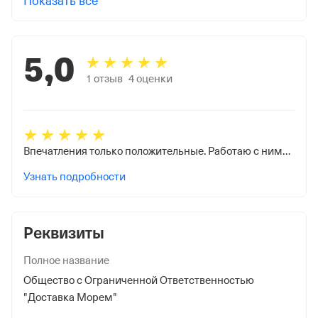
Показать все
5,0
1
отзыв
4
оценки
Впечатления только положительные. Работаю с ними на протяжении нескольких лет. Всегда на связи сотрудники компании по всем вопросам о работе. Соблюдает партнёр ООО "ДМ" все условия договора.
Узнать подробности
Реквизиты
Полное название
Общество с Ограниченной Ответственностью
"Доставка Морем"