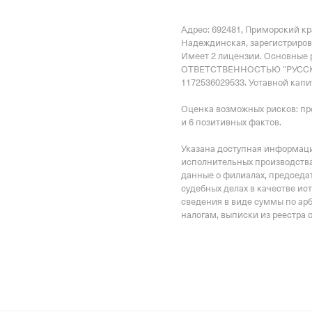
Российской Федерации
Адрес: 692481, Приморский кр
Надеждинская
, зарегистриров
Имеет
2 лицензии
.
Основные
ОТВЕТСТВЕННОСТЬЮ "РУССКИ
1172536029533.
Уставной капит
Оценка возможных рисков: пр
и 6 позитивных фактов.
Указана доступная информация
исполнительных производства
данные о филиалах, председат
судебных делах в качестве ис
сведения в виде суммы по ар
налогам, выписки из реестра 