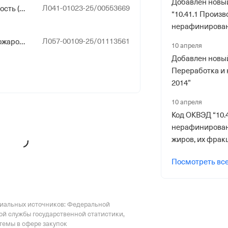
Добавлен новы
Л041-01023-25/00553669
р в ПФР
Медицинская деятельность (за исключением указанной деятельности, осуществляемой медицинскими организациями и другими организациями, входящими в частную систему здравоохранения, на территории инновационного центра "Сколково")
“10.41.1 Произв
нерафинирова
масел и жиров,
Л057-00109-25/01113561
Эксплуатация взрывопожароопасных и химически опасных производственных объектов I, II и III классов опасности
10 апреля
Добавлен новый
Переработка и
риального органа
2014”
онного и Социального Страхования
10 апреля
 по Приморскому краю
Код ОКВЭД “10.
нерафинирован
ер ФссРФ
жиров, их фрак
Посмотреть вс
риального органа
циальных источников: Федеральной
ой службы государственной статистики,
онного и Социального Страхования
емы в сфере закупок