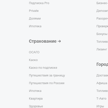
Подписка Pro
Бизнес-
Private
Депози
Долями
Рассро
Ипотека
Проверк
Бонусы 
Страхование
Топливо
Лизинг
ОСАГО
Каско
Горо
Каско по подписке
Путешествия за границу
Достав
Путешествия по России
Афиша
Ипотека
Топлив
Квартира
Т‑Авто
Здоровье
Игры