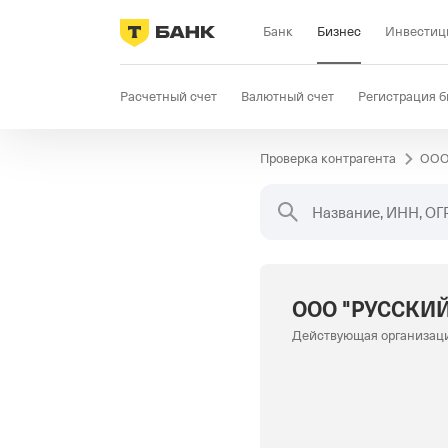
Банк
Бизнес
Инвестиц
Расчетный счет
Валютный счет
Регистрация б
Проверка контрагента
ООО
Бизнес-карта
Продажи
Селлер
Госзакупки
Название, ИНН, ОГ
ООО "РУССКИ
Действующая организац