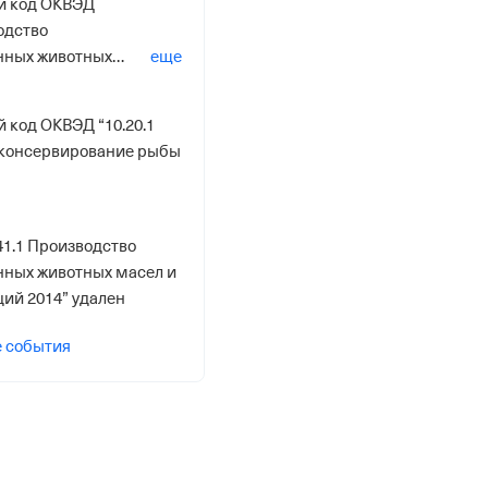
й код ОКВЭД
одство
нных животных
еще
 их фракций 2014”
 код ОКВЭД “10.20.1
 консервирование рыбы
41.1 Производство
ных животных масел и
ций 2014” удален
е события