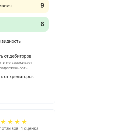
9
мания
6
квидность
я
ь от дебиторов
ти не взыскивает
 задолженность
ь от кредиторов
т отзывов
1
оценка