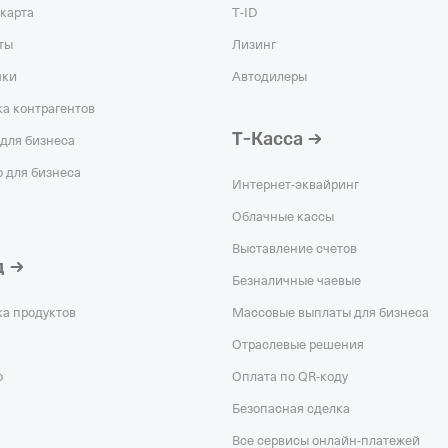
карта
T‑ID
ты
Лизинг
чки
Автодилеры
а контрагентов
Т‑Касса
для бизнеса
 для бизнеса
Интернет-эквайринг
Облачные кассы
Выставление счетов
д
Безналичные чаевые
ка продуктов
Массовые выплаты для бизнеса
Отраслевые решения
о
Оплата по QR‑коду
Безопасная сделка
Все сервисы онлайн-платежей