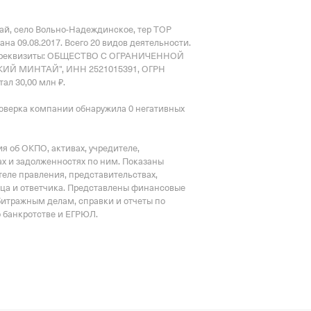
 по Приморскому краю
ай, село Вольно-Надеждинское, тер ТОР
ана 09.08.2017.
Всего 20 видов деятельности.
 реквизиты: ОБЩЕСТВО С ОГРАНИЧЕННОЙ
Й МИНТАЙ", ИНН 2521015391, ОГРН
ал 30,00 млн ₽.
оверка компании обнаружила 0 негативных
 об ОКПО, активах, учредителе,
х и задолженностях по ним. Показаны
еле правления, представительствах,
тца и ответчика. Представлены финансовые
битражным делам, справки и отчеты по
о банкротстве и ЕГРЮЛ.