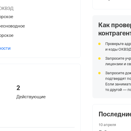
 ОКВЭД
орское
Как прове
ресноводное
контраген
НС
орское
Проверьте адр
ности
и коды ОКВЭ
Запросите уч
лицензии и с
Запросите до
я Федеральной Налоговой Службы
подтвердят п
Если занимать
краю
2
то другой — п
Действующие
., Пихтовая,20,
Последни
 фонды
10 апреля