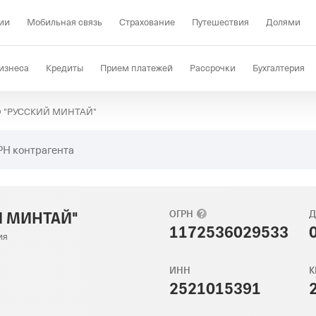
ии
Мобильная связь
Страхование
Путешествия
Долями
изнеса
Кредиты
Прием платежей
Рассрочки
Бухгалтерия
 "РУССКИЙ МИНТАЙ"
Депозиты
КЭДО
Отраслевые решения
Проверка контрагент
РН контрагента
Й МИНТАЙ"
ОГРН
Д
1172536029533
ия
ИНН
К
2521015391