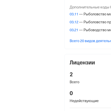
Дополнительные коды
КПП
03.11
— Рыболовство м
252101001
03.12
— Рыболовство п
Регистрация Ф
03.21
— Рыбоводство м
Дата регистрации
Всего 20 видов деятель
9 августа 2017
Налоговая
Лицензии
Межрайонная Инспекци
№ 15 по Приморскому 
2
Всего
Адрес налоговой
690012, Владивосток гор
0
Недействующие
Внебюджетные