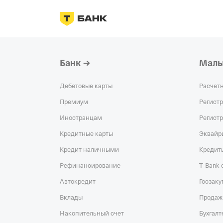
Банк
Малы
Дебетовые карты
Расчет
Премиум
Регист
Иностранцам
Регист
Кредитные карты
Эквайр
Кредит наличными
Кредит
Рефинансирование
T‑Bank
Автокредит
Госзаку
Вклады
Продаж
Накопительный счет
Бухгалт