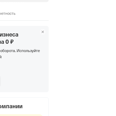
тчетность
бизнеса
за 0 ₽
 оборота.
Используйте
й
компании