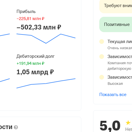
Требуют вни
Прибыль
−225,81 млн ₽
Позитивные
−502,33 млн ₽
Текущая ли
Очень низка
Й"
Дебиторский долг
Зависимост
Компания поч
+191,94 млн ₽
дебиторскую
1,05 млрд ₽
ай, село Вольно-Надеждинское, тер
Зависимост
Высокая
Показать все
5,0
ости
Не