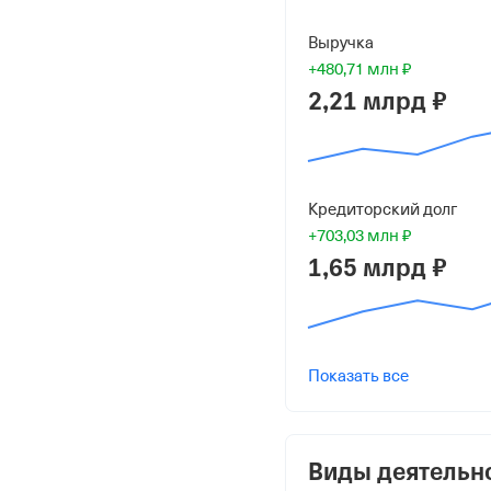
Форма
Средний бизнес
Выручка
+480,71 млн ₽
Дата регистрации
2,21 млрд ₽
9 августа 2017
Краткое название
ООО "РУССКИЙ МИНТА
Кредиторский долг
+703,03 млн ₽
Юридический адрес
1,65 млрд ₽
692481, Приморский кр
ТОР Надеждинская
ИНН
2521015391
Показать все
ОГРН
1172536029533
Виды деятельн
от 9 августа 2017