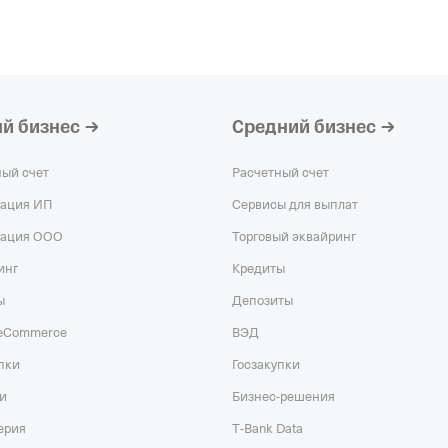
й бизнес
Средний бизнес
ный счет
Расчетный счет
рация ИП
Сервисы для выплат
рация ООО
Торговый эквайринг
инг
Кредиты
ы
Депозиты
 eCommerce
ВЭД
пки
Госзакупки
и
Бизнес-решения
ерия
T‑Bank Data