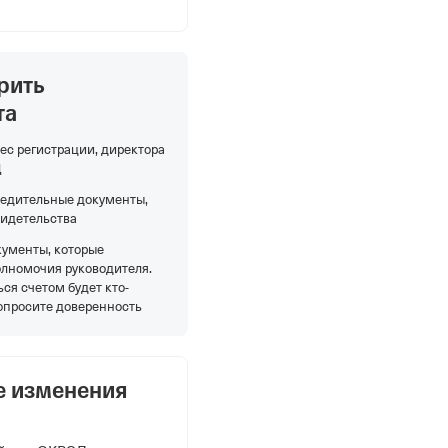
рить
та
ес регистрации, директора
Д
редительные документы,
видетельства
кументы, которые
олномочия руководителя.
ся счетом будет кто-
опросите доверенность
е изменения