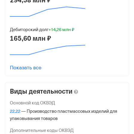
294,58 млн ₽
20, офис 67
ИНН
6317122136
Дебиторский долг
+14,26 млн ₽
165,60 млн ₽
ОГРН
1176313104923
от 30 ноября 2017
КПП
Показать все
633001001
Регистрация ФНС
Виды деятельности
Дата регистрации
Основной код ОКВЭД
16 марта 2026
22.22
— Производство пластмассовых изделий для
упаковывания товаров
Налоговая
Межрайонная Инспекция Федеральной Налоговой
Дополнительные коды ОКВЭД