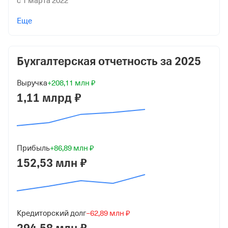
с 1 марта 2022
Учредители
Еще
ОТКРЫТОЕ АКЦИОНЕРНОЕ ОБЩЕСТВО "САМАРСКАЯ
ПРОМЫШЛЕННАЯ КОМПАНИЯ "РОМАН"
15 000 ₽ (10%)
Бухгалтерская отчетность за
2025
Доронин Роман Владимирович
Выручка
+208,11 млн ₽
135 000 ₽ (90%)
1,11 млрд ₽
Форма
Микробизнес
Дата регистрации
Прибыль
+86,89 млн ₽
30 ноября 2017
152,53 млн ₽
Краткое название
ООО "КАНИСТРА.РУ"
Юридический адрес
Кредиторский долг
−62,89 млн ₽
446103, Самарская обл, г Чапаевск, ул Макаренко, д