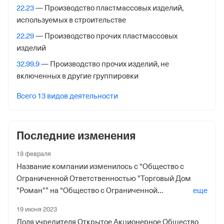
Службы № 24 по Самарской обл.
22.23
— Производство пластмассовых изделий,
используемых в строительстве
Адрес налоговой
22.29
— Производство прочих пластмассовых
443112, Самарская Обл, Управленческий П, Сергея
изделий
Лазо ул. Д 2а,
32.99.9
— Производство прочих изделий, не
Внебюджетные фонды
включенных в другие группировки
Регистрационный номер в ПФР
Всего 13 видов деятельности
1013941180
Дата регистрации
Последние изменения
3 апреля 2020
18 февраля
Наименование территориального органа
Название компании изменилось с “Общество с
Отделение Фонда Пенсионного и Социального
Ограниченной Ответственностью "Торговый Дом
Страхования Российской Федерации по Самарской
"Роман"” на “Общество с Ограниченной
еще
обл.
Ответственностью "Канистра.Ру"”
19 июня 2023
Регистрационный номер ФссРФ
Доля учредителя Открытое Акционерное Общество