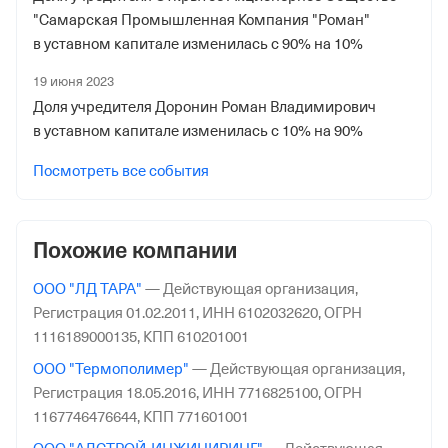
1013941180
"Самарская Промышленная Компания "Роман"
в уставном капитале изменилась с 90% на 10%
Дата регистрации
19 июня 2023
3 апреля 2020
Доля учредителя Доронин Роман Владимирович
Наименование территориального органа
в уставном капитале изменилась с 10% на 90%
Отделение Фонда Пенсионного и Социального
Посмотреть все события
Страхования Российской Федерации по Самарской
обл.
Похожие компании
ООО "ЛД ТАРА"
—
Действующая организация,
Регистрация 01.02.2011,
ИНН 6102032620,
ОГРН
1116189000135,
КПП 610201001
ООО "Термополимер"
—
Действующая организация,
Регистрация 18.05.2016,
ИНН 7716825100,
ОГРН
1167746476644,
КПП 771601001