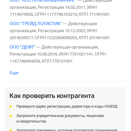
ООО "АЛСТРОЙ-ИНЖИНИРИНГ"
—
Действующая
организация,
Регистрация 16.02.2017,
ИНН
7714974555,
ОГРН 1177746153210,
КПП 771401001
ООО "ТРЕЙД ЛОГИСТИК"
—
Действующая
организация,
Регистрация 15.12.2022,
ИНН
2014035977,
ОГРН 1222000009263,
КПП 201401001
ООО "ДЕФТ"
—
Действующая организация,
Регистрация 10.05.2016,
ИНН 7751021141,
ОГРН
1167746454259,
КПП 775101001
ООО "СИТРИ СОЛЮШНЗ"
—
Действующая
Еще
организация,
Регистрация 23.09.2016,
ИНН
9705076615,
ОГРН 1167746899011,
КПП 770501001
Как проверить контрагента
АО "ЯРОСЛАВСКИЙ ЗАВОД РТИ"
—
Действующая
организация,
Регистрация 14.04.1993,
ИНН
Проверьте адрес регистрации, директора и коды ОКВЭД
7601000632,
ОГРН 1027600845095,
КПП 760601001
Запросите учредительные документы, лицензии
ООО "ГЕОСТРОЙКАДАСТР"
—
Действующая
и свидетельства
организация,
Регистрация 22.10.2013,
ИНН
Запросите документы, которые подтвердят полномочия