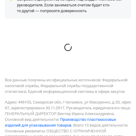
1326226252,
ОГРН 1131326003511,
КПП 132601001
руководителя. Если заниматься счетом будет кто-
ООО "ЗМТ-ГРУПП"
—
Действующая организация,
то другой — попросите доверенность
Регистрация 11.02.2015,
ИНН 1655319777,
ОГРН
1151690010053,
КПП 165501001
ООО "ДЖИ ЭНД ДЖИ ЛУБРИКАНТС"
—
Действующая
организация,
Регистрация 27.06.2017,
ИНН
6230104630,
ОГРН 1176234014395,
КПП 623001001
Все данные получены из официальных источников: Федеральной
налоговой службы, Федеральной службы государственной
статистики, Единой информационной системы в сфере закупок
Адрес: 446103, Самарская обл, г Чапаевск, ул Макаренко, д 20, офис
67
, зарегистрирована 30.11.2017.
Руководитель юридического лица:
ГЕНЕРАЛЬНЫЙ ДИРЕКТОР Винтер Ирина Александровна.
Основной вид деятельности:
Производство пластмассовых
изделий для упаковывания товаров
.
Всего 13 видов деятельности.
Основные реквизиты: ОБЩЕСТВО С ОГРАНИЧЕННОЙ