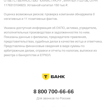
ОТВЕТСТВЕННОСТЬЮ "КАНИСТРА.РУ", ИНН 6317122136, ОГРН
1176313104923.
Уставной капитал 150 тыс ₽.
Оценка возможных рисков: проверка компании обнаружила 0
негативных и 11 позитивных фактов.
Указана доступная информация об ОКПО, активах, учредителе,
исполнительных производствах и задолженностях по ним.
Показаны данные о филиалах, председателе правления,
представительствах, судебных делах в качестве истца и ответчика.
Представлены финансовые сведения в виде суммы по
арбитражным делам, справки и отчеты по налогам, выписки из
реестра о банкротстве и ЕГРЮЛ.
8 800 700-66-66
Для звонков по России