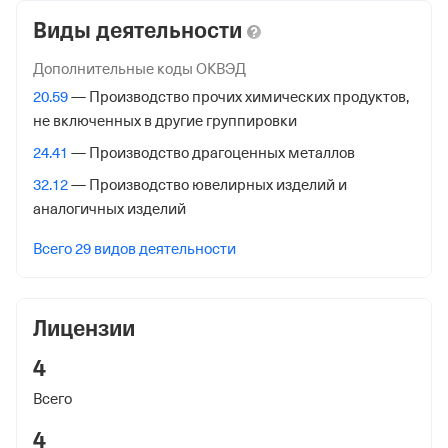
Службы № 46 по гор. Москве
Виды деятельности
Адрес налоговой
Дополнительные коды ОКВЭД
125373, гор. Москва, Походный Проезд, Домовладение
20.59
— Производство прочих химических продуктов,
3, стр. 2
не включенных в другие группировки
Внебюджетные фонды
24.41
— Производство драгоценных металлов
32.12
— Производство ювелирных изделий и
Регистрационный номер в ПФР
аналогичных изделий
1008595744
Всего 29 видов деятельности
Дата регистрации
5 декабря 2017
Лицензии
Наименование территориального органа
Отделение Фонда Пенсионного и Социального
4
Страхования Российской Федерации по гор. Москве и
Всего
Московской обл.
4