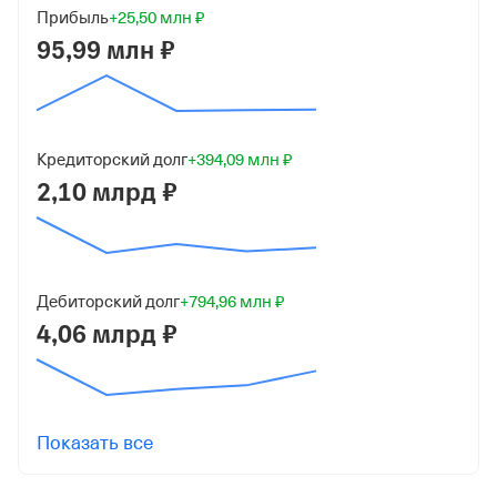
Юридический адрес
Прибыль
+25,50 млн ₽
121069, г Москва, Столовый пер, д 6, ком 36
95,99 млн ₽
ИНН
7703428900
ОГРН
Кредиторский долг
+394,09 млн ₽
1177746593276
2,10 млрд ₽
от 16 июня 2017
КПП
770301001
Дебиторский долг
+794,96 млн ₽
4,06 млрд ₽
Регистрация ФНС
Дата регистрации
16 июня 2017
Показать все
Налоговая
Межрайонная Инспекция Федеральной Налоговой