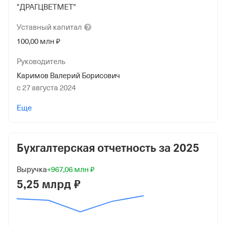
"ДРАГЦВЕТМЕТ"
Уставный
капитал
100,00 млн ₽
Руководитель
Каримов Валерий Борисович
с 27 августа 2024
Учредители
Еще
АКЦИОНЕРНОЕ ОБЩЕСТВО ТОРГОВАЯ КОМПАНИЯ
"ПЛАТИНУМ ГРУПП"
100 000 000 ₽ (100%)
Бухгалтерская отчетность за
2025
Дата регистрации
Выручка
+967,06 млн ₽
16 июня 2017
5,25 млрд ₽
Краткое название
ООО "ДРАГЦВЕТМЕТ"