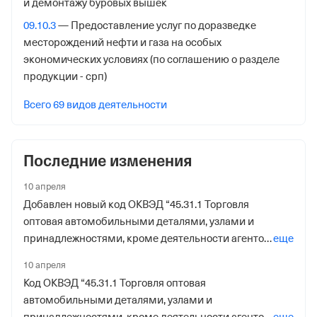
и демонтажу буровых вышек
Ямало-Ненецкому Автономному округу
09.10.3
— Предоставление услуг по доразведке
Адрес налоговой
месторождений нефти и газа на особых
629001, Салехард гор., В.Подшибякина ул. Д 51,
экономических условиях (по соглашению о разделе
продукции - срп)
Внебюджетные фонды
Всего 69 видов деятельности
Регистрационный номер в ПФР
1042165967
Последние изменения
Дата регистрации
1 декабря 2017
10 апреля
Добавлен новый код ОКВЭД “45.31.1 Торговля
Наименование территориального органа
оптовая автомобильными деталями, узлами и
Отделение Фонда Пенсионного и Социального
принадлежностями, кроме деятельности агентов
еще
Страхования Российской Федерации по Ямало-
2014”
Ненецкому Автономному округу
10 апреля
Код ОКВЭД “45.31.1 Торговля оптовая
Регистрационный номер ФссРФ
автомобильными деталями, узлами и
1042165967