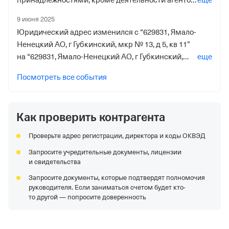
принадлежностями, кроме деятельности агентов
еще
2014” удален
Дата регистрации
9 июня 2025
1 декабря 2017
Юридический адрес изменился с “629831, Ямало-
Ненецкий АО, г Губкинский, мкр № 13, д 5, кв 11”
Наименование территориального органа
на “629831, Ямало-Ненецкий АО, г Губкинский,
еще
Отделение Фонда Пенсионного и Социального
мкр № 13, д 5, кв 11”
Посмотреть все события
Страхования Российской Федерации по Ямало-
Ненецкому Автономному округу
Как проверить контрагента
Проверьте адрес регистрации, директора и коды ОКВЭД
Запросите учредительные документы, лицензии
и свидетельства
Запросите документы, которые подтвердят полномочия
руководителя. Если заниматься счетом будет кто-
то другой — попросите доверенность