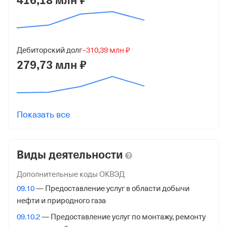
416,18 млн ₽
д 5, кв 11
ИНН
8911012774
Дебиторский долг
−310,39 млн ₽
279,73 млн ₽
ОГРН
1178901005480
от 28 ноября 2017
КПП
Показать все
891101001
Регистрация ФНС
Виды деятельности
Дата регистрации
Дополнительные коды ОКВЭД
20 ноября 2023
09.10
— Предоставление услуг в области добычи
нефти и природного газа
Налоговая
09.10.2
— Предоставление услуг по монтажу, ремонту
Управление Федеральной Налоговой Службы по