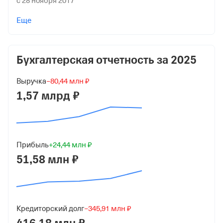
с 28 ноября 2017
Учредители
Еще
Бондарь Сергей Владимирович
3 200 ₽ (32%)
Бухгалтерская отчетность за
2025
Общество С Ограниченной Ответственностью
Сычуань Хэнжуйтон Энерджи Технология
Выручка
−80,44 млн ₽
6 800 ₽ (68%)
1,57 млрд ₽
Форма
Малый бизнес
Дата регистрации
Прибыль
+24,44 млн ₽
28 ноября 2017
51,58 млн ₽
Краткое название
ООО "СТК"
Юридический адрес
Кредиторский долг
−345,91 млн ₽
629831, Ямало-Ненецкий АО, г Губкинский, мкр № 13,