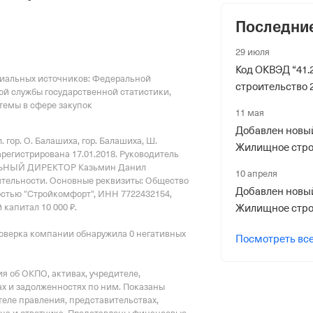
Последни
 фонды
29 июля
Код ОКВЭД “41.
циальных источников: Федеральной
р в ПФР
строительство 
ой службы государственной статистики,
емы в сфере закупок
11 мая
Добавлен новый
 гор. О. Балашиха, гор. Балашиха, Ш.
Жилищное стро
зарегистрирована 17.01.2018.
Руководитель
ЛЬНЫЙ ДИРЕКТОР Казьмин Данил
10 апреля
риального органа
ятельности.
Основные реквизиты: Общество
Добавлен новый
стью "Стройкомфорт", ИНН 7722432154,
онного и Социального Страхования
 капитал 10 000 ₽.
Жилищное стро
по гор. Москве и Московской обл.
оверка компании обнаружила 0 негативных
Посмотреть вс
ер ФссРФ
 об ОКПО, активах, учредителе,
х и задолженностях по ним. Показаны
еле правления, представительствах,