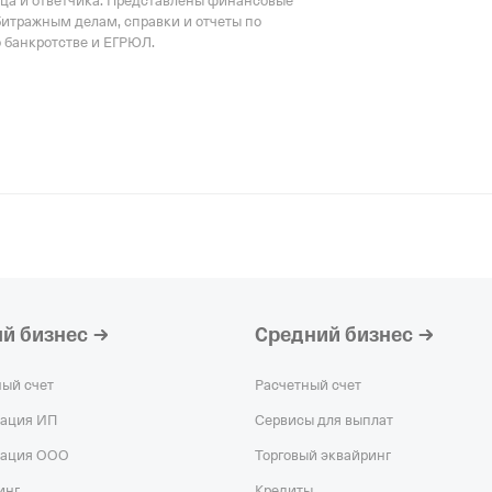
тца и ответчика. Представлены финансовые
битражным делам, справки и отчеты по
о банкротстве и ЕГРЮЛ.
риального органа
онного и Социального Страхования
по гор. Москве и Московской обл.
й бизнес
Средний бизнес
ный счет
Расчетный счет
рация ИП
Сервисы для выплат
рация ООО
Торговый эквайринг
инг
Кредиты