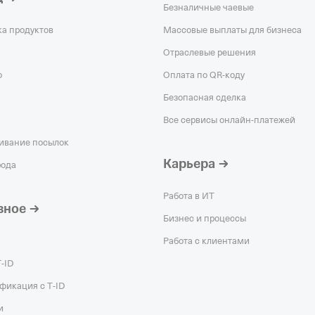
Безналичные чаевые
ка продуктов
Массовые выплаты для бизнеса
Отраслевые решения
о
Оплата по QR‑коду
Безопасная сделка
Все сервисы онлайн-платежей
ивание посылок
Карьера
рода
Работа в ИТ
зное
Бизнес и процессы
Работа с клиентами
Т‑ID
фикация с T‑ID
и