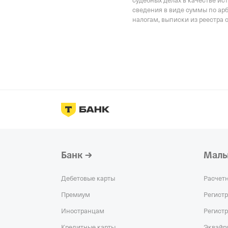
судебных делах в качестве ис
4 мая 2022
сведения в виде суммы по ар
налогам, выписки из реестра 
Наименование террито
Отделение Фонда Пенси
Российской Федерации 
Банк
Малы
Дебетовые карты
Расчет
Премиум
Регист
Иностранцам
Регист
Кредитные карты
Эквайр