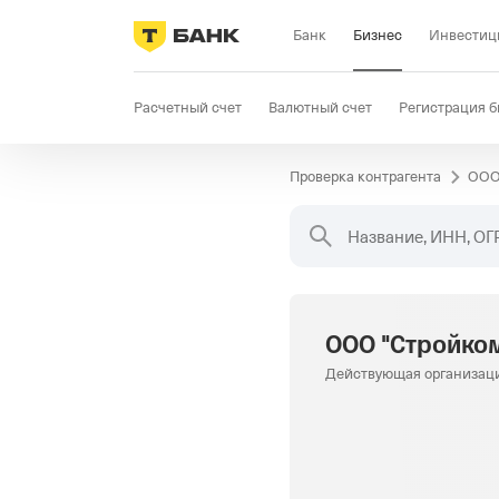
Банк
Бизнес
Инвестиц
Расчетный счет
Валютный счет
Регистрация б
Проверка контрагента
ООО
Бизнес-карта
Продажи
Селлер
Госзакупки
Название, ИНН, ОГ
ООО "Стройко
Действующая организац