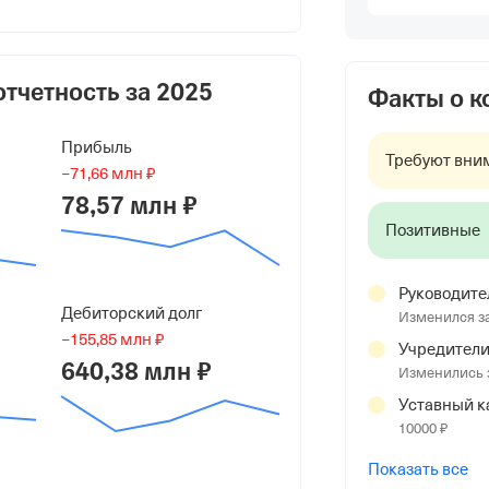
евич
отчетность за
2025
Факты о 
Прибыль
Требуют вни
−71,66 млн ₽
78,57 млн ₽
Позитивные
Руководите
Дебиторский долг
Изменился з
−155,85 млн ₽
 гор. О. Балашиха, гор. Балашиха, Ш.
Учредител
640,38 млн ₽
р. 1
Изменились 
Уставный к
10000 ₽
Показать все