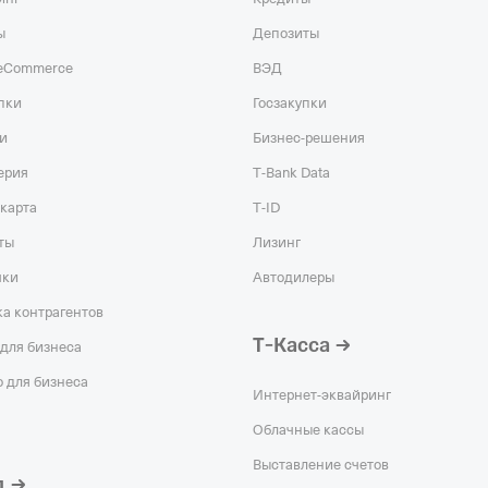
ы
Депозиты
 eCommerce
ВЭД
пки
Госзакупки
и
Бизнес-решения
ерия
T‑Bank Data
карта
T‑ID
ты
Лизинг
чки
Автодилеры
а контрагентов
Т‑Касса
для бизнеса
 для бизнеса
Интернет-эквайринг
Облачные кассы
Выставление счетов
д