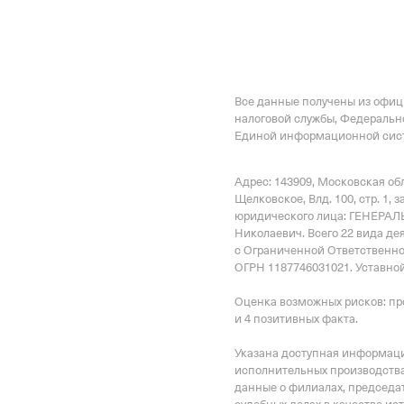
Советская ул. 26а,
Внебюджетные
Все данные получены из офи
Регистрационный номе
налоговой службы, Федеральн
1089710295
Единой информационной сист
Дата регистрации
Адрес: 143909, Московская обл.
4 мая 2022
Щелковское, Влд. 100, стр. 1
, 
юридического лица: ГЕНЕРА
Наименование террито
Николаевич.
Всего 22 вида де
с Ограниченной Ответственно
Отделение Фонда Пенси
ОГРН 1187746031021.
Уставной
Российской Федерации 
Оценка возможных рисков: пр
Регистрационный ном
и 4 позитивных факта.
1089710295
Указана доступная информация
исполнительных производства
Дата регистрации
данные о филиалах, председат