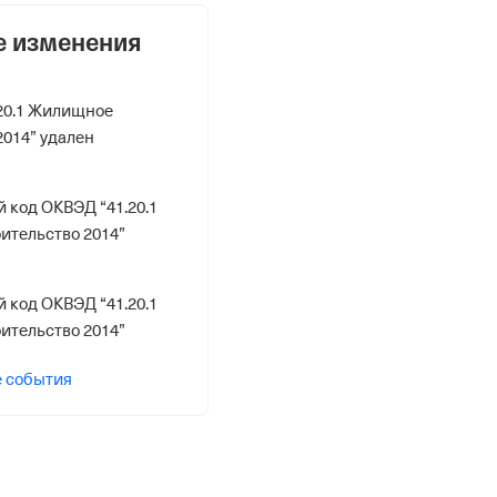
е изменения
20.1 Жилищное
2014” удален
 код ОКВЭД “41.20.1
ительство 2014”
 код ОКВЭД “41.20.1
ительство 2014”
е события