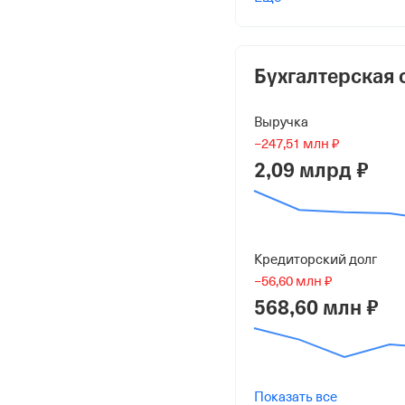
Казьмин Данил Никола
10 000 ₽ (100%)
Форма
Бухгалтерская 
Средний бизнес
Выручка
Дата регистрации
−247,51 млн ₽
17 января 2018
2,09 млрд ₽
Краткое название
ООО "Стройкомфорт"
Кредиторский долг
Юридический адрес
−56,60 млн ₽
143909, Московская обл.
568,60 млн ₽
Щелковское, Влд. 100, ст
ИНН
7722432154
Показать все