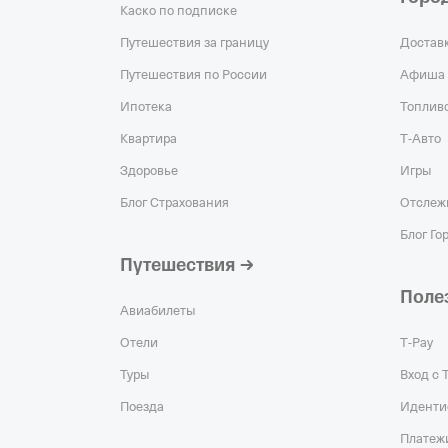
Каско по подписке
Путешествия за границу
Достав
Путешествия по России
Афиша
Ипотека
Топлив
Квартира
Т‑Авто
Здоровье
Игры
Блог Страхования
Отслеж
Блог Го
Путешествия
Поле
Авиабилеты
Отели
Т‑Pay
Туры
Вход с 
Поезда
Иденти
Платеж