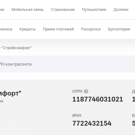
ии
Мобильная связь
Страхование
Путешествия
Долями
изнеса
Кредиты
Прием платежей
Рассрочки
Бухгалтерия
 "Стройкомфорт"
Депозиты
КЭДО
Отраслевые решения
Проверка контрагент
РН контрагента
мфорт"
ОГРН
Д
1187746031021
ия
ИНН
К
7722432154