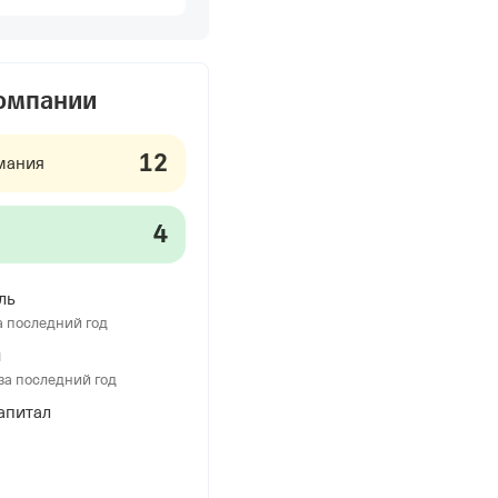
компании
12
мания
4
ль
а последний год
и
за последний год
апитал