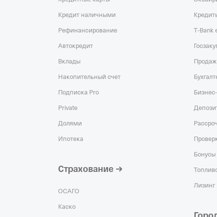
Кредит наличными
Кредит
Рефинансирование
T‑Bank
Автокредит
Госзаку
Вклады
Продаж
Накопительный счет
Бухгалт
Подписка Pro
Бизнес-
Private
Депози
Долями
Рассро
Ипотека
Проверк
Бонусы 
Страхование
Топливо
Лизинг
ОСАГО
Каско
Горо