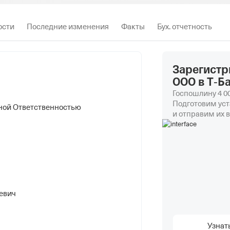
ости
Последние изменения
Факты
Бух. отчетность
Зарегистр
ООО в Т‑Б
Госпошлину 4 00
Подготовим уст
ной Ответственностью
и отправим их в
евич
Узнат