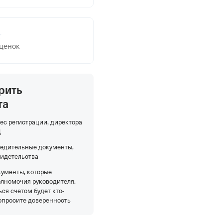
оценок
рить
та
ес регистрации, директора
Д
редительные документы,
видетельства
кументы, которые
олномочия руководителя.
ся счетом будет кто-
опросите доверенность