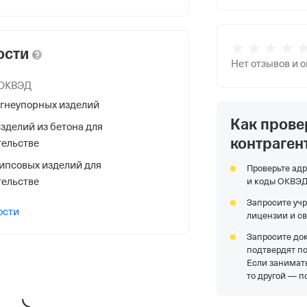
ости
Нет отзывов и 
 ОКВЭД
гнеупорных изделий
Как прове
НС
зделий из бетона для
контраген
тельстве
ипсовых изделий для
Проверьте адр
тельстве
и коды ОКВЭ
Запросите уч
ости
лицензии и с
я Федеральной Налоговой Службы
Запросите до
.
подтвердят п
Если занимать
то другой — п
ая Обл, Электросталь гор.,