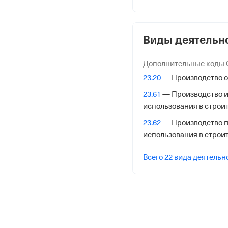
ОГРН
1187746031021
от 17 января 2018
Виды деятельн
КПП
Дополнительные коды
500101001
23.20
— Производство о
Регистрация Ф
23.61
— Производство и
использования в строи
Дата регистрации
23.62
— Производство г
29 апреля 2022
использования в строи
Налоговая
Всего 22 вида деятельн
Межрайонная Инспекци
№23 по Московской обл
Адрес налоговой
144000,Россия,Московск