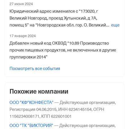
27 июня 2024
Новгород, Г Великий Новгород, Проезд Хутынский,
Юридический адрес изменился с “173020, г
д. 7а, К. 1”
Великий Новгород, проезд Хутынский, д 7А,
помещ 5” на “Новгородская обл. гор. О. Великий
еще
Новгород, Г Великий Новгород, Проезд Хутынский,
17 января 2024
д. 7а, К. 1”
Добавлен новый код ОКВЭД “10.89 Производство
прочих пищевых продуктов, не включенных в другие
группировки 2014”
Посмотреть все события
Похожие компании
ООО "КФ"КОНФЕСТА"
—
Действующая организация,
Регистрация 04.06.2015,
ИНН 6234145154,
ОГРН
1156234008171,
КПП 622601001
ООО "ТК "ВИКТОРИЯ"
—
Действующая организация,