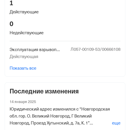
1
Действующие
0
Недействующие
Л057-00109-53/00666108
Эксплуатация взрывопожароопасных и химически опасных производственных объектов I, II и III классов опасности
Действующая
Показать все
Последние изменения
14 января 2025
Юридический адрес изменился с “Новгородская
обл. гор. О. Великий Новгород, Г Великий
Новгород, Проезд Хутынский, д. 7а, К. 1”
еще
на “173020, Новгородская обл. гор. О. Великий