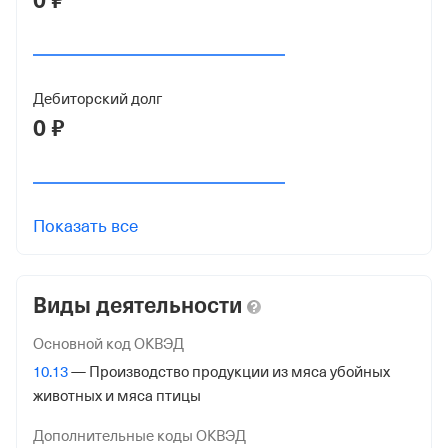
0 ₽
5321200730
ОГРН
1195321005164
Дебиторский долг
от 9 сентября 2019
0 ₽
КПП
532101001
Регистрация ФНС
Показать все
Дата регистрации
30 августа 2021
Виды деятельности
Налоговая
Основной код ОКВЭД
Управление Федеральной Налоговой Службы по
10.13
— Производство продукции из мяса убойных
Новгородской обл.
животных и мяса птицы
Адрес налоговой
Дополнительные коды ОКВЭД