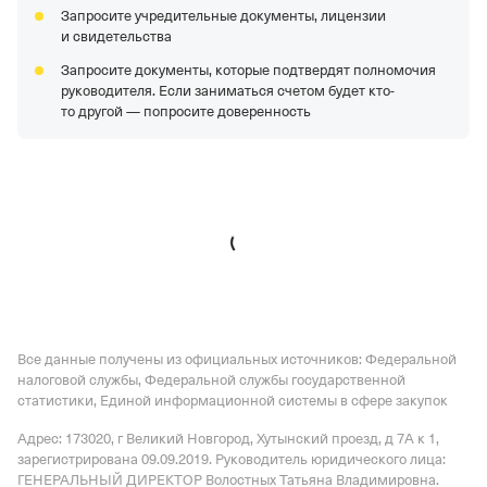
Запросите учредительные документы, лицензии
АО "ЕНИСЕЙАГРОСОЮЗ"
—
Действующая
и свидетельства
организация,
Регистрация 05.11.2015,
ИНН
Запросите документы, которые подтвердят полномочия
2435006523,
ОГРН 1152411001170,
КПП 243501001
руководителя. Если заниматься счетом будет кто-
ООО "ЛИОН"
—
Действующая организация,
то другой — попросите доверенность
Регистрация 18.04.2000,
ИНН 5903034225,
ОГРН
1025900771896,
КПП 590601001
ООО "ВЕНТРА СЕРВИСЕЗ СИ-АЙ-ЭС"
—
Действующая
организация,
Регистрация 28.04.1998,
ИНН
7710284310,
ОГРН 1027739171712,
КПП 770201001
Все данные получены из официальных источников: Федеральной
налоговой службы, Федеральной службы государственной
статистики, Единой информационной системы в сфере закупок
Адрес: 173020, г Великий Новгород, Хутынский проезд, д 7А к 1
,
зарегистрирована 09.09.2019.
Руководитель юридического лица:
ГЕНЕРАЛЬНЫЙ ДИРЕКТОР Волостных Татьяна Владимировна.