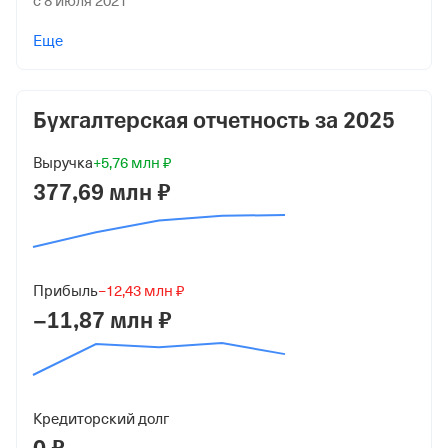
с 8 июля 2021
Учредители
Еще
ОБЩЕСТВО С ОГРАНИЧЕННОЙ ОТВЕТСТВЕННОСТЬЮ
"ГРЕЙП-МАРКЕТ-РЕГИОН"
2 000 000 ₽ (100%)
Бухгалтерская отчетность за
2025
Форма
Выручка
+5,76 млн ₽
Малый бизнес
377,69 млн ₽
Дата регистрации
9 сентября 2019
Краткое название
Прибыль
−12,43 млн ₽
ООО "НПК"
−11,87 млн ₽
Юридический адрес
173020, г Великий Новгород, Хутынский проезд, д 7А к
1
Кредиторский долг
ИНН