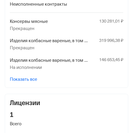
Неисполненные контракты
11 сентября 2019
Наименование территориального органа
130
281
,01
₽
Консервы мясные
Отделение Фонда Пенсионного и Социального
Прекращен
Страхования Российской Федерации по
Новгородской обл.
319
996
,38
₽
Изделия колбасные вареные, в том числе фаршированные мясные
Прекращен
146
653
,45
₽
Изделия колбасные вареные, в том числе фаршированные мясные
На исполнении
Показать все
Лицензии
1
Всего