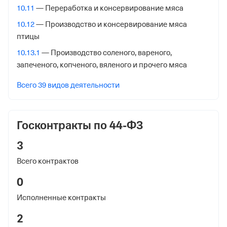
173003, Великий Новгород гор., Большая Санкт-
10.11
— Переработка и консервирование мяса
Петербургская ул. Д 62,
10.12
— Производство и консервирование мяса
Внебюджетные фонды
птицы
10.13.1
— Производство соленого, вареного,
Регистрационный номер в ПФР
запеченого, копченого, вяленого и прочего мяса
1028448247
Всего 39 видов деятельности
Дата регистрации
11 сентября 2019
Госконтракты по 44-ФЗ
Наименование территориального органа
Отделение Фонда Пенсионного и Социального
3
Страхования Российской Федерации по
Всего контрактов
Новгородской обл.
0
Регистрационный номер ФссРФ
Исполненные контракты
1028448247
2
Дата регистрации