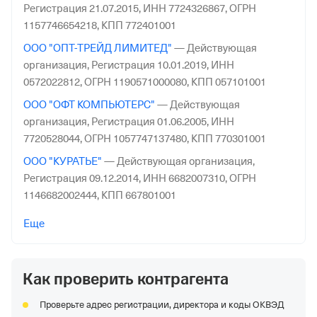
Регистрация 21.07.2015,
ИНН 7724326867,
ОГРН
1157746654218,
КПП 772401001
ООО "ОПТ-ТРЕЙД ЛИМИТЕД"
—
Действующая
организация,
Регистрация 10.01.2019,
ИНН
0572022812,
ОГРН 1190571000080,
КПП 057101001
ООО "ОФТ КОМПЬЮТЕРС"
—
Действующая
организация,
Регистрация 01.06.2005,
ИНН
7720528044,
ОГРН 1057747137480,
КПП 770301001
ООО "КУРАТЬЕ"
—
Действующая организация,
Регистрация 09.12.2014,
ИНН 6682007310,
ОГРН
1146682002444,
КПП 667801001
ООО "Ишимский Мясокомбинат"
—
Действующая
Еще
организация,
Регистрация 22.11.2001,
ИНН
7205010700,
ОГРН 1027201231661,
КПП 720501001
Как проверить контрагента
ООО "Мяско"
—
Действующая организация,
Регистрация 25.07.2016,
ИНН 6670439588,
ОГРН
Проверьте адрес регистрации, директора и коды ОКВЭД
1169658084452,
КПП 668501001