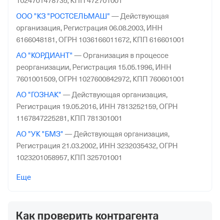
1024701478735,
КПП 472701001
ООО "КЗ "РОСТСЕЛЬМАШ"
—
Действующая
организация,
Регистрация 06.08.2003,
ИНН
6166048181,
ОГРН 1036166011672,
КПП 616601001
АО "КОРДИАНТ"
—
Организация в процессе
реорганизации,
Регистрация 15.05.1996,
ИНН
7601001509,
ОГРН 1027600842972,
КПП 760601001
АО "ГОЗНАК"
—
Действующая организация,
Регистрация 19.05.2016,
ИНН 7813252159,
ОГРН
1167847225281,
КПП 781301001
АО "УК "БМЗ"
—
Действующая организация,
Регистрация 21.03.2002,
ИНН 3232035432,
ОГРН
1023201058957,
КПП 325701001
ООО "МОТОРИНВЕСТ"
—
Действующая организация,
Еще
Регистрация 19.04.2011,
ИНН 4810004427,
ОГРН
1114811000370,
КПП 481001001
Как проверить контрагента
АО "СЕТЕВАЯ КОМПАНИЯ"
—
Действующая