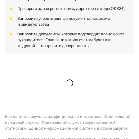
организация,
Регистрация 11.12.2001,
ИНН
Проверьте адрес регистрации, директора и коды ОКВЭД
1655049111,
ОГРН 1021602830930,
КПП 165701001
Запросите учредительные документы, лицензии
ООО "Облачные Технологии"
—
Действующая
и свидетельства
организация,
Регистрация 04.10.2016,
ИНН
Запросите документы, которые подтвердят полномочия
7736279160,
ОГРН 5167746080057,
КПП 770301001
руководителя. Если заниматься счетом будет кто-
ООО "АЙТИ СИСТЕМС"
—
Действующая организация,
то другой — попросите доверенность
Регистрация 24.04.2023,
ИНН 7751253569,
ОГРН
1237700302960,
КПП 775101001
АО "РНГ"
—
Действующая организация,
Регистрация
18.12.2003,
ИНН 7703508520,
ОГРН 1037789063476,
КПП
770201001
Все данные получены из официальных источников: Федеральной
налоговой службы, Федеральной службы государственной
статистики, Единой информационной системы в сфере закупок