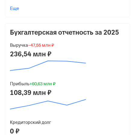
Учредители
Еще
Болтенков Степан Анатольевич
10 000 ₽ (100%)
Бухгалтерская отчетность за
2025
Форма
Малый бизнес
Выручка
−47,55 млн ₽
Дата регистрации
236,54 млн ₽
1 июля 2019
Краткое название
ООО "А-ЛИНК"
Прибыль
+60,63 млн ₽
108,39 млн ₽
Юридический адрес
123112, гор. Москва, Наб Пресненская, д. 8, стр. 1, этаж
44 Пом 444м К 4
ИНН
Кредиторский долг
7703477939
0 ₽