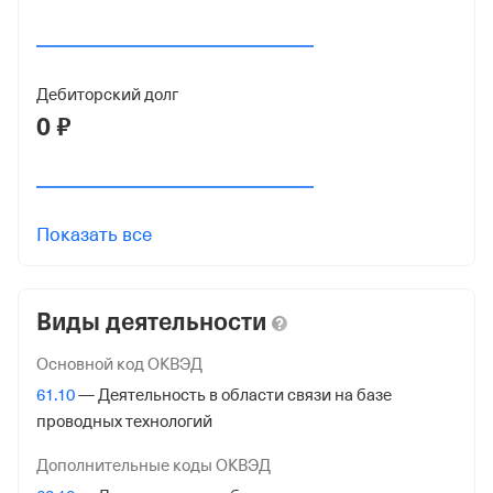
ОГРН
1197746416933
от 1 июля 2019
Дебиторский долг
0 ₽
КПП
770301001
Регистрация ФНС
Показать все
Дата регистрации
1 июля 2019
Виды деятельности
Налоговая
Межрайонная Инспекция Федеральной Налоговой
Основной код ОКВЭД
Службы № 46 по гор. Москве
61.10
— Деятельность в области связи на базе
проводных технологий
Адрес налоговой
125373, гор. Москва, Походный Проезд, Домовладение
Дополнительные коды ОКВЭД
3, стр. 2