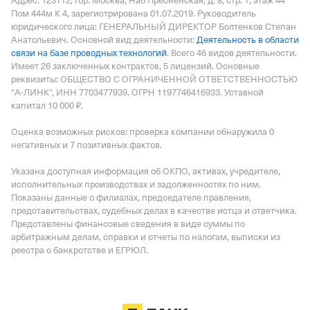
Адрес: 123112, гор. Москва, Наб Пресненская, д. 8, стр. 1, этаж 44
Пом 444м К 4
, зарегистрирована 01.07.2019.
Руководитель
юридического лица: ГЕНЕРАЛЬНЫЙ ДИРЕКТОР Болтенков Степан
Анатольевич.
Основной вид деятельности:
Деятельность в области
связи на базе проводных технологий
.
Всего 46 видов деятельности.
Имеет
26 заключенных контрактов
,
5 лицензий
.
Основные
реквизиты: ОБЩЕСТВО С ОГРАНИЧЕННОЙ ОТВЕТСТВЕННОСТЬЮ
"А-ЛИНК", ИНН 7703477939, ОГРН 1197746416933.
Уставной
капитал 10 000 ₽.
Оценка возможных рисков: проверка компании обнаружила 0
негативных и 7 позитивных фактов.
Указана доступная информация об ОКПО, активах, учредителе,
исполнительных производствах и задолженностях по ним.
Показаны данные о филиалах, председателе правления,
представительствах, судебных делах в качестве истца и ответчика.
Представлены финансовые сведения в виде суммы по
арбитражным делам, справки и отчеты по налогам, выписки из
реестра о банкротстве и ЕГРЮЛ.