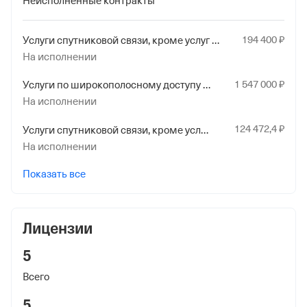
Неисполненные контракты
Наименование территориального органа
Отделение Фонда Пенсионного и Социального
194
400
₽
Услуги спутниковой связи, кроме услуг для целей теле- и радиовещания
Страхования Российской Федерации по гор. Москве и
На исполнении
Московской обл.
1
547
000
₽
Услуги по широкополосному доступу к информационно-коммуникационной сети Интернет по беспроводным сетям
На исполнении
124
472
,4
₽
Услуги спутниковой связи, кроме услуг для целей теле- и радиовещания
На исполнении
Показать все
Лицензии
5
Всего
5