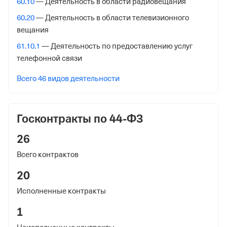
60.10
— Деятельность в области радиовещания
Внебюджетные фонды
60.20
— Деятельность в области телевизионного
вещания
Регистрационный номер в ПФР
61.10.1
— Деятельность по предоставлению услуг
1017347152
телефонной связи
Дата регистрации
Всего 46 видов деятельности
2 июля 2019
Наименование территориального органа
Госконтракты по 44-ФЗ
Отделение Фонда Пенсионного и Социального
Страхования Российской Федерации по гор. Москве и
26
Московской обл.
Всего контрактов
Регистрационный номер ФссРФ
20
1017347152
Исполненные контракты
Дата регистрации
1
2 июля 2019