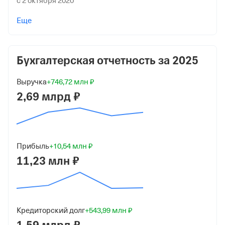
с 2 октября 2020
Учредители
Еще
Лебедев Андрей Николаевич
30 000 ₽ (100%)
Бухгалтерская отчетность за
2025
Форма
Микробизнес
Выручка
+746,72 млн ₽
Дата регистрации
2,69 млрд ₽
2 октября 2020
Краткое название
ООО "МСК"
Прибыль
+10,54 млн ₽
11,23 млн ₽
Юридический адрес
140002, Московская обл, г Люберцы, ул Колхозная, д
8А, помещ 17
ИНН
Кредиторский долг
+543,99 млн ₽
9717095281