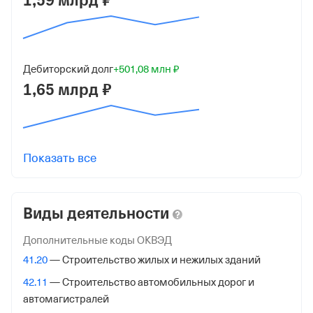
1,59 млрд ₽
ОГРН
1207700364244
от 2 октября 2020
Дебиторский долг
+501,08 млн ₽
1,65 млрд ₽
КПП
502701001
Регистрация ФНС
Показать все
Дата регистрации
16 сентября 2021
Виды деятельности
Налоговая
Межрайонная Инспекция Федеральной Налоговой
Дополнительные коды ОКВЭД
Службы №23 по Московской обл.
41.20
— Строительство жилых и нежилых зданий
Адрес налоговой
42.11
— Строительство автомобильных дорог и
автомагистралей
144000,Россия,Московская Обл, Электросталь гор.,