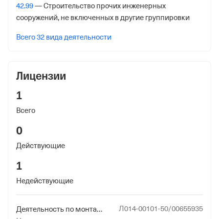
Советская ул. 26а,
42.99
— Строительство прочих инженерных
сооружений, не включенных в другие группировки
Внебюджетные фонды
Всего 32 вида деятельности
Регистрационный номер в ПФР
1008113472
Лицензии
Дата регистрации
21 сентября 2021
1
Всего
Наименование территориального органа
Отделение Фонда Пенсионного и Социального
0
Страхования Российской Федерации по гор. Москве и
Действующие
Московской обл.
1
Регистрационный номер ФссРФ
Недействующие
1008113472
Дата регистрации
Л014-00101-50/00655935
Деятельность по монтажу, техническому обслуживанию и ремонту средств обеспечения пожарной безопасности зданий и сооружений
21 сентября 2021