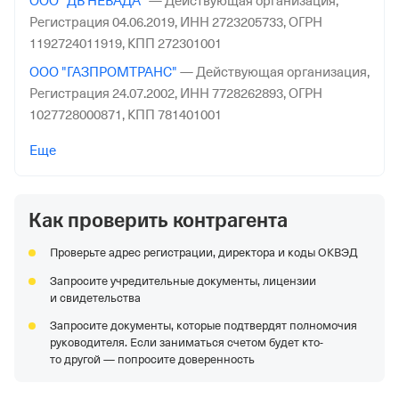
ООО "ДВ НЕВАДА"
—
Действующая организация,
Регистрация 04.06.2019,
ИНН 2723205733,
ОГРН
1192724011919,
КПП 272301001
ООО "ГАЗПРОМТРАНС"
—
Действующая организация,
Регистрация 24.07.2002,
ИНН 7728262893,
ОГРН
1027728000871,
КПП 781401001
ООО "АРКАДА"
—
Действующая организация,
Еще
Регистрация 21.08.2000,
ИНН 4218001994,
ОГРН
1024201477189,
КПП 421701001
Как проверить контрагента
ООО "РН-ВАНКОР"
—
Действующая организация,
Регистрация 01.04.2016,
ИНН 2465142996,
ОГРН
Проверьте адрес регистрации, директора и коды ОКВЭД
1162468067541,
КПП 246501001
Запросите учредительные документы, лицензии
ООО "ЛУКОЙЛ-СЕВЕРО-ЗАПАДНЕФТЕПРОДУКТ"
—
и свидетельства
Организация в процессе реорганизации,
Регистрация
Запросите документы, которые подтвердят полномочия
03.10.2000,
ИНН 7825439514,
ОГРН 1027809206457,
КПП
руководителя. Если заниматься счетом будет кто-
781301001
то другой — попросите доверенность
АО "РЖДСТРОЙ"
—
Действующая организация,