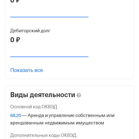
0 ₽
ОГРН
1225000137383
от 6 декабря 2022
Дебиторский долг
0 ₽
КПП
507501001
Регистрация ФНС
Показать все
Дата регистрации
6 декабря 2022
Виды деятельности
Налоговая
Межрайонная Инспекция Федеральной Налоговой
Основной код ОКВЭД
Службы №23 по Московской обл.
68.20
— Аренда и управление собственным или
арендованным недвижимым имуществом
Адрес налоговой
144000,Россия,Московская Обл, Электросталь гор.,
Дополнительные коды ОКВЭД