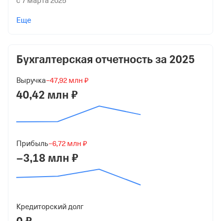
с 7 марта 2025
Учредители
Еще
Полоцкий Владимир Витальевич
11 000 ₽ (100%)
Бухгалтерская отчетность за
2025
Форма
Микробизнес
Выручка
−47,92 млн ₽
Дата регистрации
40,42 млн ₽
6 декабря 2022
Краткое название
ООО "ЗЕЕХОФ-ДОМ"
Прибыль
−6,72 млн ₽
−3,18 млн ₽
Юридический адрес
143116, Московская обл, г Руза, деревня Овсяники, д
111 стр 5, помещ 1
ИНН
Кредиторский долг
5075041780