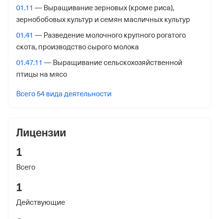
Советская ул. 26а,
01.11
— Выращивание зерновых (кроме риса),
зернобобовых культур и семян масличных культур
Внебюджетные фонды
01.41
— Разведение молочного крупного рогатого
Регистрационный номер в ПФР
скота, производство сырого молока
1102267620
01.47.11
— Выращивание сельскохозяйственной
птицы на мясо
Дата регистрации
7 декабря 2022
Всего 54 вида деятельности
Наименование территориального органа
Отделение Фонда Пенсионного и Социального
Лицензии
Страхования Российской Федерации по гор. Москве и
Московской обл.
1
Всего
Регистрационный номер ФссРФ
1102267620
1
Дата регистрации
Действующие
7 декабря 2022