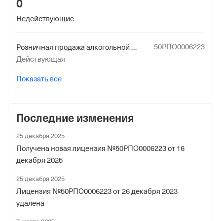
0
Наименование территориального органа
Недействующие
Отделение Фонда Пенсионного и Социального
Страхования Российской Федерации по гор. Москве и
50РПО0006223
Розничная продажа алкогольной продукции, лицензируемая субъектами Российской Федерации или органами местного самоуправления в соответствии с предоставленными законом полномочиями
Московской обл.
Действующая
Показать все
Последние изменения
25 декабря 2025
Получена новая лицензия №50РПО0006223 от 16
декабря 2025
25 декабря 2025
Лицензия №50РПО0006223 от 26 декабря 2023
удалена