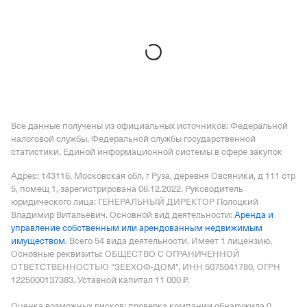
Регистрация 19.01.2006,
ИНН 7708587205,
ОГРН
1067746082546,
КПП 770901001
ООО "Купишуз"
—
Действующая организация,
Регистрация 09.12.2010,
ИНН 7705935687,
ОГРН
5107746007628,
КПП 773101001
Все данные получены из официальных источников: Федеральной
налоговой службы, Федеральной службы государственной
статистики, Единой информационной системы в сфере закупок
Адрес: 143116, Московская обл, г Руза, деревня Овсяники, д 111 стр
5, помещ 1
, зарегистрирована 06.12.2022.
Руководитель
юридического лица: ГЕНЕРАЛЬНЫЙ ДИРЕКТОР Полоцкий
Владимир Витальевич.
Основной вид деятельности:
Аренда и
управление собственным или арендованным недвижимым
имуществом
.
Всего 54 вида деятельности.
Имеет
1 лицензию
.
Основные реквизиты: ОБЩЕСТВО С ОГРАНИЧЕННОЙ
ОТВЕТСТВЕННОСТЬЮ "ЗЕЕХОФ-ДОМ", ИНН 5075041780, ОГРН
1225000137383.
Уставной капитал 11 000 ₽.
Оценка возможных рисков: проверка компании обнаружила 0