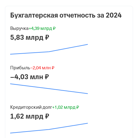
430 000 ₽ (90%)
Бухгалтерская отчетность за
2024
Форма
Микробизнес
Выручка
+4,39 млрд ₽
Дата регистрации
5,83 млрд ₽
1 июня 2022
Краткое название
ООО "СПЕКТР"
Прибыль
−2,04 млн ₽
−4,03 млн ₽
Юридический адрес
117105, г Москва, Варшавское шоссе, д 5
ИНН
9701207867
Кредиторский долг
+1,02 млрд ₽
1,62 млрд ₽
ОГРН
1227700318152
от 1 июня 2022