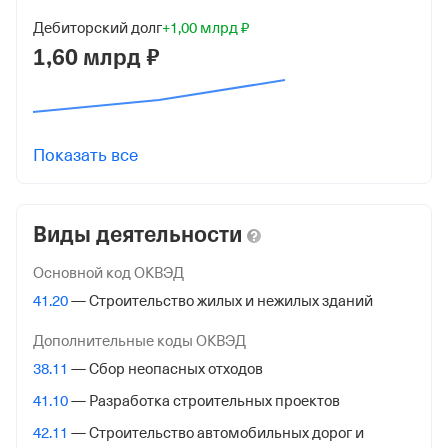
Дебиторский долг
+1,00 млрд ₽
КПП
1,60 млрд ₽
772601001
Регистрация ФНС
Дата регистрации
Показать все
31 марта 2023
Налоговая
Виды деятельности
Межрайонная Инспекция Федеральной Налоговой
Службы № 46 по гор. Москве
Основной код ОКВЭД
41.20
— Строительство жилых и нежилых зданий
Адрес налоговой
125373, гор. Москва, Походный Проезд, Домовладение
Дополнительные коды ОКВЭД
3, стр. 2
38.11
— Сбор неопасных отходов
Внебюджетные фонды
41.10
— Разработка строительных проектов
42.11
— Строительство автомобильных дорог и
Регистрационный номер в ПФР