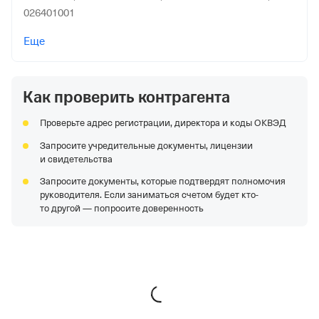
026401001
ООО Нпф "Металлимпресс"
—
Действующая
Еще
организация,
Регистрация 26.03.1992,
ИНН
5260012945,
ОГРН 1025203046659,
КПП 526001001
Как проверить контрагента
АО "Ав-Технология"
—
Действующая организация,
Регистрация 03.11.2005,
ИНН 7727558640,
ОГРН
Проверьте адрес регистрации, директора и коды ОКВЭД
1057748923748,
КПП 280101001
Запросите учредительные документы, лицензии
ООО "СПЕЦИАЛИЗИРОВАННЫЙ ЗАСТРОЙЩИК
и свидетельства
"ИСКРА"
—
Действующая организация,
Регистрация
Запросите документы, которые подтвердят полномочия
30.06.2017,
ИНН 7703429621,
ОГРН 1177746644646,
КПП
руководителя. Если заниматься счетом будет кто-
770701001
то другой — попросите доверенность
АО "УК "РАЗРЕЗ СТЕПНОЙ"
—
Действующая
организация,
Регистрация 30.12.2011,
ИНН
1903021363,
ОГРН 1111903001495,
КПП 190301001
ООО "МОНОЛИТСТРОЙ"
—
Действующая
организация,
Регистрация 12.03.2014,
ИНН
1646038106,
ОГРН 1141674000830,
КПП 720301001