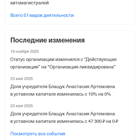
автомагистралей
1047635980
Всего 57 видов деятельности
Дата регистрации
3 апреля 2023
Последние изменения
Наименование территориального органа
Отделение Фонда Пенсионного и Социального
19 ноября 2025
Страхования Российской Федерации по гор. Москве и
Статус организации изменился с “Действующая
Московской обл.
организация” на “Организация ликвидирована”
Регистрационный номер ФссРФ
23 мая 2025
Доля учредителя Блащук Анастасия Артемовна
1047635980
в уставном капитале изменилась с 10% на 0%
Дата регистрации
23 мая 2025
1 июня 2022
Доля учредителя Блащук Анастасия Артемовна
Наименование территориального органа
в уставном капитале изменилась с 47 300 ₽ на 0 ₽
Отделение Фонда Пенсионного и Социального
Посмотреть все события
Страхования Российской Федерации по гор. Москве и