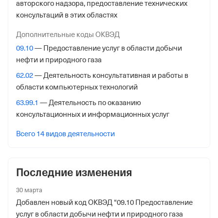
авторского надзора, предоставление технических
Службы № 46 по гор. Москве
консультаций в этих областях
Адрес налоговой
Дополнительные коды ОКВЭД
125373, гор. Москва, Походный Проезд, Домовладение
09.10
— Предоставление услуг в области добычи
3, стр. 2
нефти и природного газа
Внебюджетные фонды
62.02
— Деятельность консультативная и работы в
области компьютерных технологий
Регистрационный номер в ПФР
63.99.1
— Деятельность по оказанию
1032512152
консультационных и информационных услуг
Дата регистрации
Всего 14 видов деятельности
16 февраля 2024
Наименование территориального органа
Последние изменения
Отделение Фонда Пенсионного и Социального
Страхования Российской Федерации по гор. Москве и
30 марта
Московской обл.
Добавлен новый код ОКВЭД “09.10 Предоставление
услуг в области добычи нефти и природного газа
Регистрационный номер ФссРФ