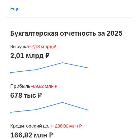
Учредители
Еще
Опович Бенжамин, Ги, Жан
500 000 ₽ (50%)
Бухгалтерская отчетность за
2025
Тихонова Екатерина Юрьевна
250 000 ₽ (25%)
Выручка
−2,18 млрд ₽
2,01 млрд ₽
Мухаммед Самер Хасанович
250 000 ₽ (25%)
Форма
Микробизнес
Прибыль
−89,82 млн ₽
678 тыс ₽
Дата регистрации
27 июня 2022
Краткое название
ООО "КИБЕРИЯ"
Кредиторский долг
−238,06 млн ₽
166,82 млн ₽
Юридический адрес