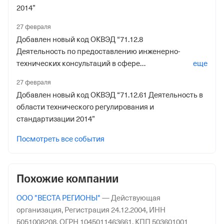
2014”
1032512152
27 февраля
Дата регистрации
Добавлен новый код ОКВЭД “71.12.8
27 июня 2022
Деятельность по предоставлению инженерно-
технических консультаций в сфере
еще
Наименование территориального органа
энергосбережения и повышения энергетической
Отделение Фонда Пенсионного и Социального
27 февраля
эффективности использования энергетических
Страхования Российской Федерации по гор. Москве и
Добавлен новый код ОКВЭД “71.12.61 Деятельность в
ресурсов 2014”
Московской обл.
области технического регулирования и
стандартизации 2014”
Посмотреть все события
Похожие компании
ООО "ВЕСТА РЕГИОНЫ"
—
Действующая
организация,
Регистрация 24.12.2004,
ИНН
5051008208,
ОГРН 1045011463661,
КПП 503601001