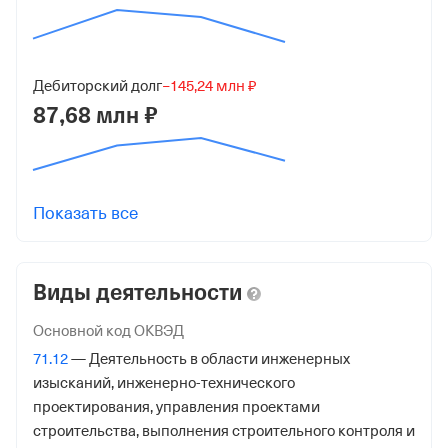
125047, г Москва, 4-й Лесной пер, д 4
ИНН
Дебиторский долг
−145,24 млн ₽
9709082465
87,68 млн ₽
ОГРН
1227700374582
от 27 июня 2022
Показать все
КПП
771001001
Виды деятельности
Регистрация ФНС
Основной код ОКВЭД
Дата регистрации
71.12
— Деятельность в области инженерных
12 февраля 2024
изысканий, инженерно-технического
проектирования, управления проектами
Налоговая
строительства, выполнения строительного контроля и
Межрайонная Инспекция Федеральной Налоговой