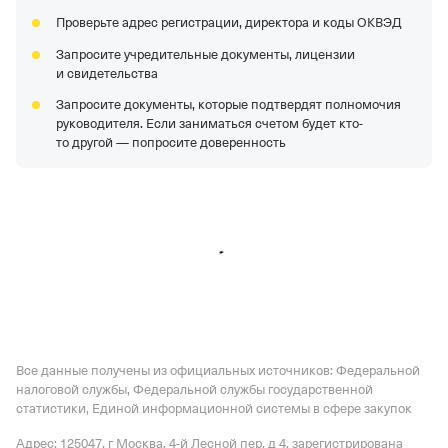
Регистрация 26.06.2006,
ИНН 7722580635,
ОГРН
Проверьте адрес регистрации, директора и коды ОКВЭД
1067746737959,
КПП 772701001
Запросите учредительные документы, лицензии
ООО "ПСМК"
—
Действующая организация,
и свидетельства
Регистрация 29.12.2017,
ИНН 2457083313,
ОГРН
Запросите документы, которые подтвердят полномочия
1172468075581,
КПП 245701001
руководителя. Если заниматься счетом будет кто-
ООО "МЕТАДИНЕА"
—
Действующая организация,
то другой — попросите доверенность
Регистрация 31.05.2012,
ИНН 7718888882,
ОГРН
1127746430240,
КПП 503401001
ООО "МЭК"
—
Действующая организация,
Регистрация 27.06.2002,
ИНН 7445020452,
ОГРН
1027402167704,
КПП 745601001
Все данные получены из официальных источников: Федеральной
налоговой службы, Федеральной службы государственной
статистики, Единой информационной системы в сфере закупок
Адрес: 125047, г Москва, 4-й Лесной пер, д 4
, зарегистрирована