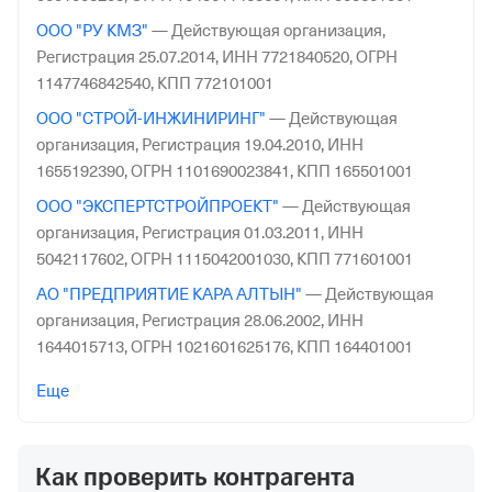
ООО "РУ КМЗ"
—
Действующая организация,
Регистрация 25.07.2014,
ИНН 7721840520,
ОГРН
1147746842540,
КПП 772101001
ООО "СТРОЙ-ИНЖИНИРИНГ"
—
Действующая
организация,
Регистрация 19.04.2010,
ИНН
1655192390,
ОГРН 1101690023841,
КПП 165501001
ООО "ЭКСПЕРТСТРОЙПРОЕКТ"
—
Действующая
организация,
Регистрация 01.03.2011,
ИНН
5042117602,
ОГРН 1115042001030,
КПП 771601001
АО "ПРЕДПРИЯТИЕ КАРА АЛТЫН"
—
Действующая
организация,
Регистрация 28.06.2002,
ИНН
1644015713,
ОГРН 1021601625176,
КПП 164401001
ООО "ИНЖСТРОЙ-ИННОВАЦИИ"
—
Действующая
Еще
организация,
Регистрация 27.06.2017,
ИНН
5050132940,
ОГРН 1175050006097,
КПП 500301001
Как проверить контрагента
ООО "Пальмира Груп"
—
Действующая организация,