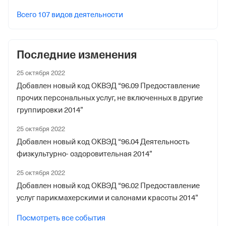
1112935851
Всего 107 видов деятельности
Дата регистрации
25 октября 2022
Последние изменения
Наименование территориального органа
25 октября 2022
Отделение Фонда Пенсионного и Социального
Добавлен новый код ОКВЭД “96.09 Предоставление
Страхования Российской Федерации по гор. Москве и
прочих персональных услуг, не включенных в другие
Московской обл.
группировки 2014”
Регистрационный номер ФссРФ
25 октября 2022
1112935851
Добавлен новый код ОКВЭД “96.04 Деятельность
физкультурно- оздоровительная 2014”
Дата регистрации
25 октября 2022
24 октября 2022
Добавлен новый код ОКВЭД “96.02 Предоставление
Наименование территориального органа
услуг парикмахерскими и салонами красоты 2014”
Отделение Фонда Пенсионного и Социального
Посмотреть все события
Страхования Российской Федерации по гор. Москве и