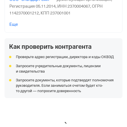
Регистрация 05.11.2014,
ИНН 2370004067,
ОГРН
1142370001212,
КПП 237001001
ПАО "СЛАВНЕФТЬ-ЯНОС"
—
Действующая
Еще
организация,
Регистрация 07.05.1993,
ИНН
7601001107,
ОГРН 1027600788544,
КПП 760401001
Как проверить контрагента
ООО "МАСТЕР-ТОРГ"
—
Действующая организация,
Регистрация 20.11.2014,
ИНН 9311013270,
ОГРН
Проверьте адрес регистрации, директора и коды ОКВЭД
1229300082967,
КПП 931101001
Запросите учредительные документы, лицензии
ООО "СВ-МЕТАЛЛ-ГРУПП"
—
Организация в
и свидетельства
процессе банкротства,
Регистрация 18.05.2015,
ИНН
Запросите документы, которые подтвердят полномочия
6685091021,
ОГРН 1156658020210,
КПП 771401001
руководителя. Если заниматься счетом будет кто-
ООО "ГАЗПРОМ ТРАНСГАЗ УФА"
—
Действующая
то другой — попросите доверенность
организация,
Регистрация 30.06.1999,
ИНН
0276053659,
ОГРН 1020202861821,
КПП 027601001
ООО "ГРУЗОВАЯ КОМПАНИЯ"
—
Действующая
организация,
Регистрация 28.03.2006,
ИНН
7702598850,
ОГРН 1067746420323,
КПП 770801001