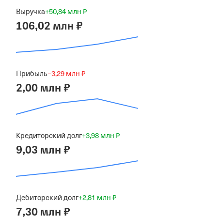
5 000 ₽ (50%)
Выручка
+50,84 млн ₽
Форма
106,02 млн ₽
Микробизнес
Дата регистрации
24 октября 2022
Прибыль
−3,29 млн ₽
2,00 млн ₽
Краткое название
ООО "ТРАНС ЛОГИСТИК"
Юридический адрес
109451, г Москва, ул Верхние Поля, д 32 к 3, кв 33
Кредиторский долг
+3,98 млн ₽
9,03 млн ₽
ИНН
9723173410
ОГРН
Дебиторский долг
+2,81 млн ₽
1227700691393
7,30 млн ₽
от 24 октября 2022