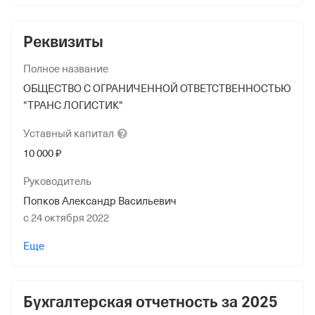
Реквизиты
Полное название
ОБЩЕСТВО С ОГРАНИЧЕННОЙ ОТВЕТСТВЕННОСТЬЮ
"ТРАНС ЛОГИСТИК"
Уставный
капитал
10 000 ₽
Руководитель
Попков Александр Васильевич
с 24 октября 2022
Учредители
Еще
Алтукова Елена Сергеевна
5 000 ₽ (50%)
Бухгалтерская отчетность за
2025
Попков Александр Васильевич