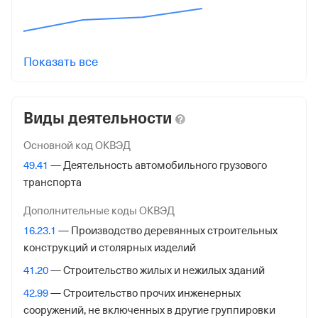
КПП
772301001
Показать все
Регистрация ФНС
Дата регистрации
Виды деятельности
24 октября 2022
Основной код ОКВЭД
Налоговая
49.41
— Деятельность автомобильного грузового
Межрайонная Инспекция Федеральной Налоговой
транспорта
Службы № 46 по гор. Москве
Дополнительные коды ОКВЭД
Адрес налоговой
16.23.1
— Производство деревянных строительных
125373, гор. Москва, Походный Проезд, Домовладение
конструкций и столярных изделий
3, стр. 2
41.20
— Строительство жилых и нежилых зданий
Внебюджетные фонды
42.99
— Строительство прочих инженерных
сооружений, не включенных в другие группировки
Регистрационный номер в ПФР