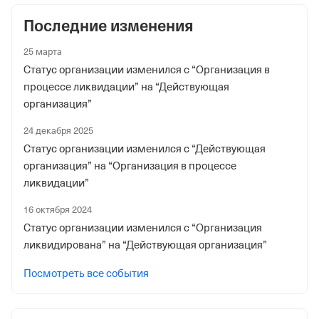
9 ноября 2022
Последние изменения
Наименование территориального органа
Отделение Фонда Пенсионного и Социального
25 марта
Страхования Российской Федерации по гор. Москве и
Статус организации изменился с “Организация в
Московской обл.
процессе ликвидации” на “Действующая
организация”
Регистрационный номер ФссРФ
24 декабря 2025
1113546137
Статус организации изменился с “Действующая
Дата регистрации
организация” на “Организация в процессе
9 ноября 2022
ликвидации”
Наименование территориального органа
16 октября 2024
Статус организации изменился с “Организация
Отделение Фонда Пенсионного и Социального
ликвидирована” на “Действующая организация”
Страхования Российской Федерации по гор. Москве и
Московской обл.
Посмотреть все события