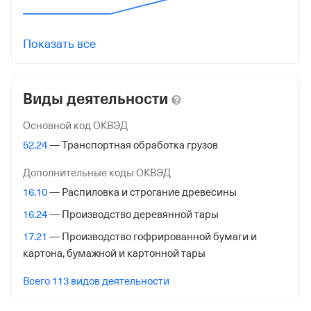
Регистрация ФНС
Дата регистрации
Показать все
7 ноября 2022
Налоговая
Виды деятельности
Межрайонная Инспекция Федеральной Налоговой
Службы № 46 по гор. Москве
Основной код ОКВЭД
52.24
— Транспортная обработка грузов
Адрес налоговой
125373, гор. Москва, Походный Проезд, Домовладение
Дополнительные коды ОКВЭД
3, стр. 2
16.10
— Распиловка и строгание древесины
Внебюджетные фонды
16.24
— Производство деревянной тары
17.21
— Производство гофрированной бумаги и
Регистрационный номер в ПФР
картона, бумажной и картонной тары
1113546137
Всего 113 видов деятельности
Дата регистрации