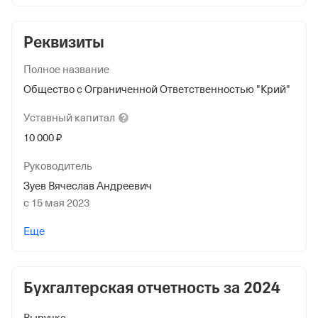
Реквизиты
Полное название
Общество с Ограниченной Ответственностью "Крий"
Уставный
капитал
10 000 ₽
Руководитель
Зуев Вячеслав Андреевич
с 15 мая 2023
Учредители
Еще
Еремеев Денис Николаевич
10 000 ₽ (100%)
Бухгалтерская отчетность за
2024
Форма
Средний бизнес