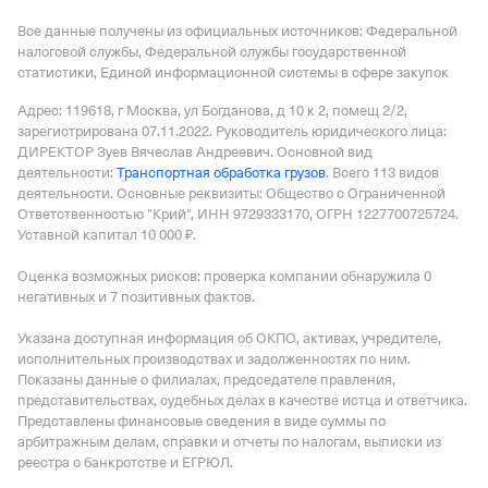
Все данные получены из официальных источников: Федеральной
налоговой службы, Федеральной службы государственной
статистики, Единой информационной системы в сфере закупок
Адрес: 119618, г Москва, ул Богданова, д 10 к 2, помещ 2/2
,
зарегистрирована 07.11.2022.
Руководитель юридического лица:
ДИРЕКТОР Зуев Вячеслав Андреевич.
Основной вид
деятельности:
Транспортная обработка грузов
.
Всего 113 видов
деятельности.
Основные реквизиты: Общество с Ограниченной
Ответственностью "Крий", ИНН 9729333170, ОГРН 1227700725724.
Уставной капитал 10 000 ₽.
Оценка возможных рисков: проверка компании обнаружила 0
негативных и 7 позитивных фактов.
Указана доступная информация об ОКПО, активах, учредителе,
исполнительных производствах и задолженностях по ним.
Показаны данные о филиалах, председателе правления,
представительствах, судебных делах в качестве истца и ответчика.
Представлены финансовые сведения в виде суммы по
арбитражным делам, справки и отчеты по налогам, выписки из
реестра о банкротстве и ЕГРЮЛ.