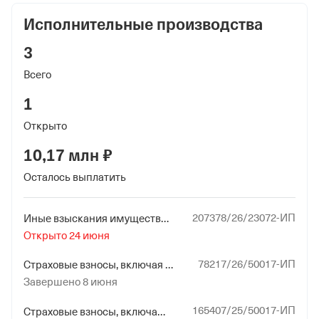
Исполнительные производства
Внебюджетные фонды
3
Регистрационный номер в ПФР
Всего
1117751519
1
Дата регистрации
21 марта 2024
Открыто
10,17 млн ₽
Наименование территориального органа
Отделение Фонда Пенсионного и Социального
Осталось выплатить
Страхования Российской Федерации по гор. Москве и
Московской обл.
207378/26/23072-ИП
Иные взыскания имущественного характера в пользу физических и юридических лиц
Открыто 24 июня
Регистрационный номер ФссРФ
1117751519
78217/26/50017-ИП
Страховые взносы, включая пени
Завершено 8 июня
Дата регистрации
21 марта 2024
165407/25/50017-ИП
Страховые взносы, включая пени