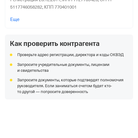
5117746058282,
КПП 770401001
ООО "СТРОЙИНДУСТРИЯ"
—
Организация в
Еще
процессе банкротства,
Регистрация 21.09.2016,
ИНН
7722376291,
ОГРН 1167746886064,
КПП 770301001
Как проверить контрагента
ООО "КРАСНОГВАРДЕЙСКИЙ ЭЛЕВАТОР"
—
Действующая организация,
Регистрация 21.01.2015,
Проверьте адрес регистрации, директора и коды ОКВЭД
ИНН 9105010531,
ОГРН 1159102033507,
КПП 910501001
Запросите учредительные документы, лицензии
ООО "Акз"
—
Действующая организация,
Регистрация
и свидетельства
23.06.2022,
ИНН 7810949230,
ОГРН 1227800079649,
КПП
Запросите документы, которые подтвердят полномочия
781701001
руководителя. Если заниматься счетом будет кто-
ООО "ПТК ЭКОР"
—
Действующая организация,
то другой — попросите доверенность
Регистрация 10.03.2016,
ИНН 7718741865,
ОГРН
1167746243345,
КПП 772201001
АО "АРТИС-ДЕТСКОЕ ПИТАНИЕ"
—
Действующая
организация,
Регистрация 04.10.1995,
ИНН
7804054351,
ОГРН 1027802487294,
КПП 780401001