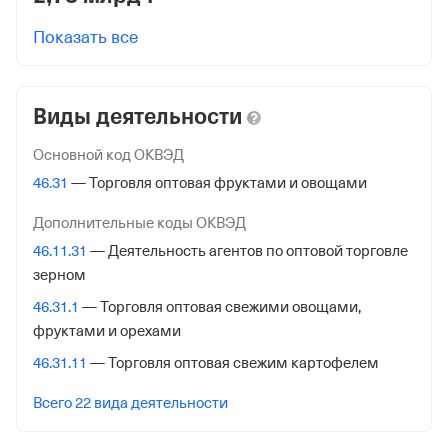
ОГРН
Показать все
1245000037259
от 20 марта 2024
Виды деятельности
КПП
502401001
Основной код ОКВЭД
Регистрация ФНС
46.31
— Торговля оптовая фруктами и овощами
Дополнительные коды ОКВЭД
Дата регистрации
46.11.31
— Деятельность агентов по оптовой торговле
20 марта 2024
зерном
Налоговая
46.31.1
— Торговля оптовая свежими овощами,
Межрайонная Инспекция Федеральной Налоговой
фруктами и орехами
Службы №23 по Московской обл.
46.31.11
— Торговля оптовая свежим картофелем
Адрес налоговой
Всего 22 вида деятельности
144000,Россия,Московская Обл, Электросталь гор.,
Советская ул. 26а,