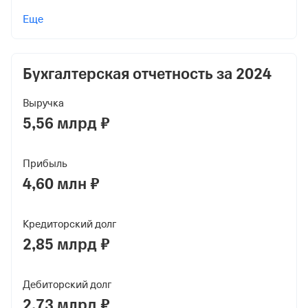
Учредители
Еще
Коваленко Алексей Евгеньевич
500 000 ₽ (100%)
Бухгалтерская отчетность за
2024
Форма
Микробизнес
Выручка
Дата регистрации
5,56 млрд ₽
20 марта 2024
Прибыль
Краткое название
4,60 млн ₽
ООО "МАНГО ФРУТ"
Юридический адрес
Кредиторский долг
143405, Московская обл, г Красногорск, Ильинское
2,85 млрд ₽
шоссе, д 1А, помещ 17/7, ком 3
ИНН
Дебиторский долг
5024241854
2,73 млрд ₽