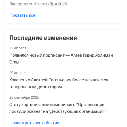
Завершено 19 сентября 2025
Наименование территориального органа
Отделение Фонда Пенсионного и Социального
Показать все
Страхования Российской Федерации по гор. Москве и
Московской обл.
Последние изменения
29 апреля
Появился новый подписант — Агаев Гадир Ахлиман
Оглы
29 апреля
Коваленко Алексей Евгеньевич более не является
генеральным директором
26 сентября 2025
Статус организации изменился с “Организация
ликвидирована” на “Действующая организация”
Посмотреть все события