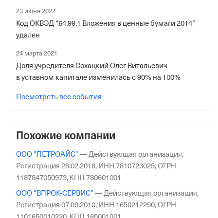
Нагатино-Садовники, Ш Каширское, д. 3, К. 2, стр.
1 сентября 2018
23 июня 2022
9, Помещ. 1/2”
Код ОКВЭД “64.99.1 Вложения в ценные бумаги 2014”
Наименование территориального органа
удален
Отделение Фонда Пенсионного и Социального
24 марта 2021
Страхования Российской Федерации по гор. Москве и
Доля учредителя Сохацкий Олег Витальевич
Московской обл.
в уставном капитале изменилась с 90% на 100%
Посмотреть все события
Похожие компании
ООО "ПЕТРОАЙС"
—
Действующая организация,
Регистрация 28.02.2018,
ИНН 7810723025,
ОГРН
1187847050973,
КПП 780601001
ООО "ВПРОК-СЕРВИС"
—
Действующая организация,
Регистрация 07.09.2010,
ИНН 1650212290,
ОГРН
1101650010220,
КПП 165001001