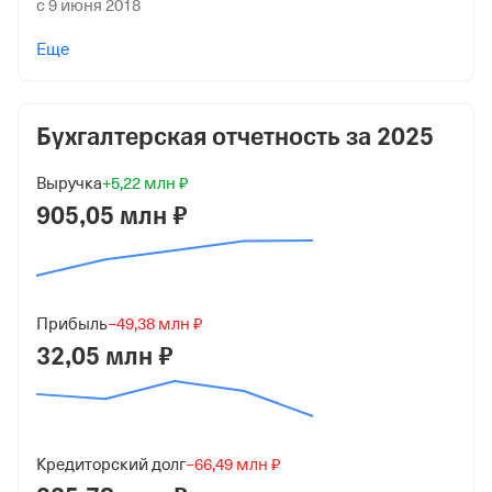
с 9 июня 2018
Учредители
Еще
Сохацкий Олег Витальевич
100 000 ₽ (100%)
Бухгалтерская отчетность за
2025
Форма
Малый бизнес
Выручка
+5,22 млн ₽
Дата регистрации
905,05 млн ₽
7 октября 2014
Краткое название
ООО "Конфитой"
Прибыль
−49,38 млн ₽
32,05 млн ₽
Юридический адрес
115230, гор. Москва, Вн.Тер.Г. Муниципальный округ
Нагатино-Садовники, Ш. Каширское, д. 3, К. 2, стр. 9,
Помещ. 1/2
Кредиторский долг
−66,49 млн ₽
ИНН