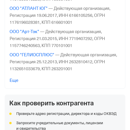
ООО "АТЛАНТ ЮГ"
—
Действующая организация,
Регистрация 19.06.2017,
ИНН 6166105256,
ОГРН
1176196028381,
КПП 616601001
ООО "Арт-Тэк"
—
Действующая организация,
Регистрация 21.03.2015,
ИНН 7719407292,
ОГРН
1157746240563,
КПП 770101001
ООО "ГЕЛИОСПЛЮС"
—
Действующая организация,
Регистрация 25.12.2013,
ИНН 2632810412,
ОГРН
1132651033679,
КПП 263201001
ООО "Доставка"
—
Организация ликвидирована,
Еще
Регистрация 30.07.2013,
ИНН 3663099053,
ОГРН
1133668034224,
КПП 201501001
Как проверить контрагента
ООО "Кампан"
—
Действующая организация,
Регистрация 08.12.1998,
ИНН 2308061641,
ОГРН
Проверьте адрес регистрации, директора и коды ОКВЭД
1022301196939,
КПП 231101001
Запросите учредительные документы, лицензии
ООО "СКАЙФУД"
—
Действующая организация,
и свидетельства