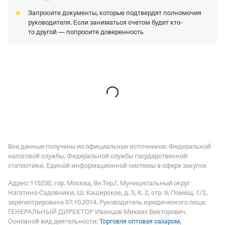
Регистрация 26.03.1998,
ИНН 7702215673,
ОГРН
Запросите документы, которые подтвердят полномочия
1027739326174,
КПП 504201001
руководителя. Если заниматься счетом будет кто-
ООО "ЦЕНТР ЛОГИСТИК"
—
Действующая
то другой — попросите доверенность
организация,
Регистрация 07.03.2017,
ИНН
7724403494,
ОГРН 1177746222598,
КПП 772701001
ООО "ТПК "БАЛТПТИЦЕПРОМ"
—
Действующая
организация,
Регистрация 13.12.2005,
ИНН
3905070698,
ОГРН 1053900198857,
КПП 390601001
Все данные получены из официальных источников: Федеральной
налоговой службы, Федеральной службы государственной
статистики, Единой информационной системы в сфере закупок
Адрес: 115230, гор. Москва, Вн.Тер.Г. Муниципальный округ
Нагатино-Садовники, Ш. Каширское, д. 3, К. 2, стр. 9, Помещ. 1/2
,
зарегистрирована 07.10.2014.
Руководитель юридического лица:
ГЕНЕРАЛЬНЫЙ ДИРЕКТОР Иванцов Михаил Викторович.
Основной вид деятельности:
Торговля оптовая сахаром,