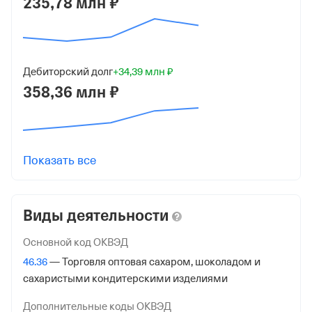
235,78 млн ₽
7724938852
ОГРН
5147746192809
Дебиторский долг
+34,39 млн ₽
от 7 октября 2014
358,36 млн ₽
КПП
772401001
Регистрация ФНС
Показать все
Дата регистрации
25 мая 2026
Виды деятельности
Налоговая
Основной код ОКВЭД
Межрайонная Инспекция Федеральной Налоговой
46.36
— Торговля оптовая сахаром, шоколадом и
Службы № 46 по гор. Москве
сахаристыми кондитерскими изделиями
Адрес налоговой
Дополнительные коды ОКВЭД