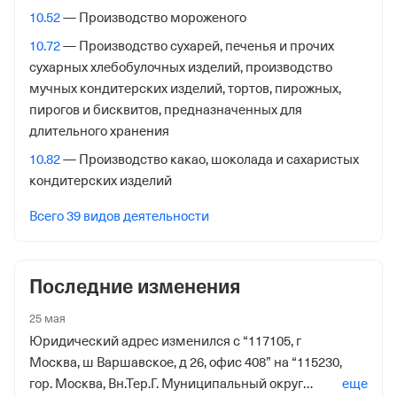
125373, гор. Москва, Походный Проезд, Домовладение
10.52
— Производство мороженого
3, стр. 2
10.72
— Производство сухарей, печенья и прочих
Внебюджетные фонды
сухарных хлебобулочных изделий, производство
мучных кондитерских изделий, тортов, пирожных,
Регистрационный номер в ПФР
пирогов и бисквитов, предназначенных для
длительного хранения
1107569053
10.82
— Производство какао, шоколада и сахаристых
Дата регистрации
кондитерских изделий
1 сентября 2018
Всего 39 видов деятельности
Наименование территориального органа
Отделение Фонда Пенсионного и Социального
Страхования Российской Федерации по гор. Москве и
Последние изменения
Московской обл.
25 мая
Регистрационный номер ФссРФ
Юридический адрес изменился с “117105, г
1107569053
Москва, ш Варшавское, д 26, офис 408” на “115230,
гор. Москва, Вн.Тер.Г. Муниципальный округ
еще
Дата регистрации