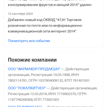
консервирования фруктов и овощей 2014” удален
Дата регистрации
12 сентября 2024
22 декабря 2016
Добавлен новый код ОКВЭД “47.91 Торговля
Наименование территориального органа
розничная по почте или по информационно-
Отделение Фонда Пенсионного и Социального
коммуникационной сети интернет 2014”
Страхования Российской Федерации по гор. Москве и
Посмотреть все события
Московской обл.
Похожие компании
ООО "ФАРМАКОР ПРОДАКШН"
—
Действующая
организация,
Регистрация 19.03.1998,
ИНН
7802114781,
ОГРН 1037804009132,
КПП 781401001
ООО "ЛОКАЛКИТЧЕН"
—
Действующая организация,
Регистрация 12.03.2018,
ИНН 7716902370,
ОГРН
1187746268368,
КПП 773001001