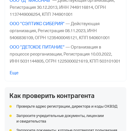
ООО ТД "МЯССНАБ"
—
Действующая организация,
Регистрация 30.12.2013,
ИНН 7449116814,
ОГРН
1137449006254,
КПП 744901001
ООО "СЭЛТИКС СИБЕРИЯ"
—
Действующая
организация,
Регистрация 08.11.2023,
ИНН
5406836109,
ОГРН 1235400045121,
КПП 540601001
ООО "ДЕТСКОЕ ПИТАНИЕ"
—
Организация в
процессе реорганизации,
Регистрация 10.03.2022,
ИНН 5031144805,
ОГРН 1225000021619,
КПП 503101001
ОБЩЕСТВО С ОГРАНИЧЕННОЙ ОТВЕТСТВЕННОСТЬЮ
Еще
"ОПТ ТОРГ"
—
Действующая организация,
Регистрация 03.12.2018,
ИНН 9729278152,
ОГРН
1187746977835,
КПП 770101001
Как проверить контрагента
ООО "КНЯЗЬ"
—
Действующая организация,
Проверьте адрес регистрации, директора и коды ОКВЭД
Регистрация 15.04.2009,
ИНН 2457068072,
ОГРН
1092457000844,
КПП 245701001
Запросите учредительные документы, лицензии
и свидетельства
ООО "МОРОЗ"
—
Действующая организация,
Запросите документы, которые подтвердят полномочия