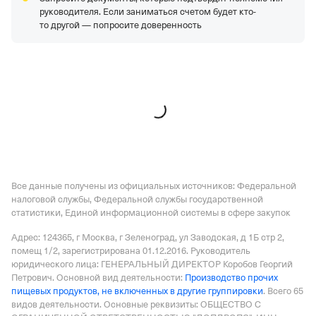
Регистрация 26.05.2015,
ИНН 2204075449,
ОГРН
руководителя. Если заниматься счетом будет кто-
1152204002543,
КПП 220401001
то другой — попросите доверенность
ООО "ПРОФТРЕЙД"
—
Действующая организация,
Регистрация 22.12.2014,
ИНН 7724013536,
ОГРН
1147748141595,
КПП 772401001
АО "Казанский Хлебозавод №3"
—
Действующая
организация,
Регистрация 18.06.2001,
ИНН
1655016934,
ОГРН 1021602824924,
КПП 165501001
Все данные получены из официальных источников: Федеральной
налоговой службы, Федеральной службы государственной
статистики, Единой информационной системы в сфере закупок
Адрес: 124365, г Москва, г Зеленоград, ул Заводская, д 1Б стр 2,
помещ 1/2
, зарегистрирована 01.12.2016.
Руководитель
юридического лица: ГЕНЕРАЛЬНЫЙ ДИРЕКТОР Коробов Георгий
Петрович.
Основной вид деятельности:
Производство прочих
пищевых продуктов, не включенных в другие группировки
.
Всего 65
видов деятельности.
Основные реквизиты: ОБЩЕСТВО С