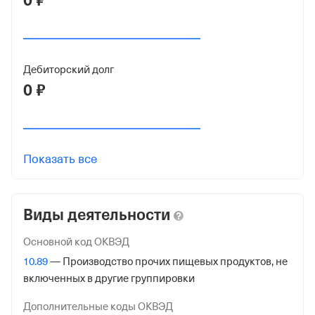
0 ₽
ИНН
7735158195
Дебиторский долг
ОГРН
0 ₽
5167746397792
от 1 декабря 2016
КПП
773501001
Показать все
Регистрация ФНС
Виды деятельности
Дата регистрации
1 декабря 2016
Основной код ОКВЭД
10.89
— Производство прочих пищевых продуктов, не
Налоговая
включенных в другие группировки
Межрайонная Инспекция Федеральной Налоговой
Службы № 46 по гор. Москве
Дополнительные коды ОКВЭД