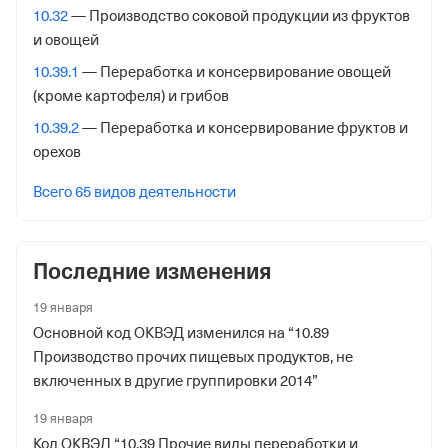
10.32
— Производство соковой продукции из фруктов
Адрес налоговой
и овощей
125373, гор. Москва, Походный Проезд, Домовладение
10.39.1
— Переработка и консервирование овощей
3, стр. 2
(кроме картофеля) и грибов
Внебюджетные фонды
10.39.2
— Переработка и консервирование фруктов и
орехов
Регистрационный номер в ПФР
1074633031
Всего 65 видов деятельности
Дата регистрации
22 декабря 2016
Последние изменения
Наименование территориального органа
19 января
Отделение Фонда Пенсионного и Социального
Основной код ОКВЭД изменился на “10.89
Страхования Российской Федерации по гор. Москве и
Производство прочих пищевых продуктов, не
Московской обл.
включенных в другие группировки 2014”
Регистрационный номер ФссРФ
19 января
1074633031
Код ОКВЭД “10.39 Прочие виды переработки и