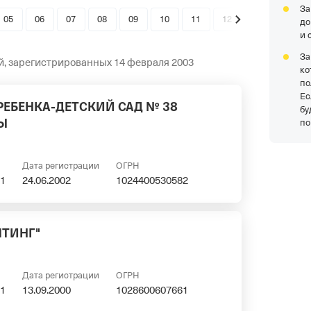
За
05
06
07
08
09
10
11
12
до
и 
За
й, зарегистрированных 14 февраля 2003
ко
по
Ес
РЕБЕНКА-ДЕТСКИЙ САД № 38
бу
Ы
по
Дата регистрации
ОГРН
1
24.06.2002
1024400530582
ЛТИНГ"
Дата регистрации
ОГРН
1
13.09.2000
1028600607661