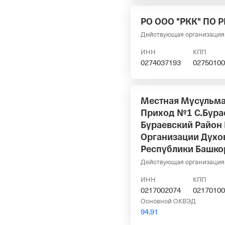
РО ООО "РКК" ПО Р
Действующая организация
ИНН
КПП
0274037193
02750100
Местная Мусульма
Приход №1 С.Бура
Бураевский Район
Организации Духо
Республики Башко
Действующая организация
ИНН
КПП
0217002074
02170100
Основной ОКВЭД
94.91