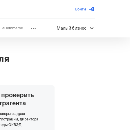
Войти
eCommerce
Малый бизнес
ов
Партнерство
ля
 проверить
трагента
оверьте адрес
гистрации, директора
коды ОКВЭД