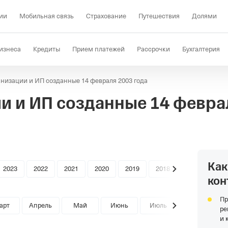
ии
Мобильная связь
Страхование
Путешествия
Долями
изнеса
Кредиты
Прием платежей
Рассрочки
Бухгалтерия
низации и ИП созданные 14 февраля 2003 года
Депозиты
КЭДО
Отраслевые решения
Проверка контрагент
и и ИП созданные
14 февра
Как
2023
2022
2021
2020
2019
2018
кон
Пр
арт
Апрель
Май
Июнь
Июль
ре
и 