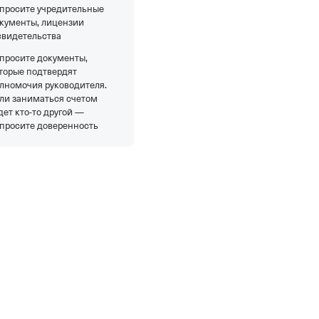
просите учредительные
кументы, лицензии
свидетельства
просите документы,
торые подтвердят
лномочия руководителя.
ли заниматься счетом
дет кто-то другой —
просите доверенность