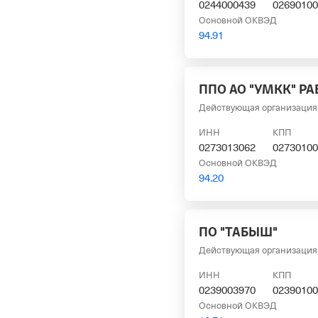
0244000439
02690100
Основной ОКВЭД
94.91
ППО АО "УМКК" Р
Действующая организация
ИНН
КПП
0273013062
02730100
Основной ОКВЭД
94.20
ПО "ТАБЫШ"
Действующая организация
ИНН
КПП
0239003970
02390100
Основной ОКВЭД