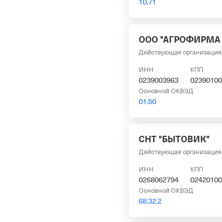
10.71
ООО "АГРОФИРМА 
Действующая организация
ИНН
КПП
0239003963
02390100
Основной ОКВЭД
01.50
СНТ "БЫТОВИК"
Действующая организация
ИНН
КПП
0268062794
02420100
Основной ОКВЭД
68.32.2