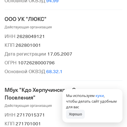
Основной ОКВЭД
94.99
ООО УК "ЛЮКС"
Действующая организация
ИНН
2628049121
КПП
262801001
Дата регистрации
17.05.2007
ОГРН
1072628000796
Основной ОКВЭД
68.32.1
Мбук "Кдо Херпучинского Сельского
Мы используем
куки
,
Поселения"
чтобы делать сайт удобным
Действующая организация
для вас
Хорошо
ИНН
2717015371
КПП
271701001