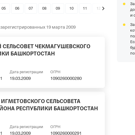
За
05
06
07
08
09
10
11
12
до
и 
За
 зарегистрированных 19 марта 2009
ко
по
Ес
 СЕЛЬСОВЕТ ЧЕКМАГУШЕВСКОГО
бу
ИКИ БАШКОРТОСТАН
по
Дата регистрации
ОГРН
1
19.03.2009
1090260000280
ИГМЕТОВСКОГО СЕЛЬСОВЕТА
ЙОНА РЕСПУБЛИКИ БАШКОРТОСТАН
Дата регистрации
ОГРН
1
19.03.2009
1090260000291