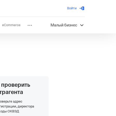
Войти
eCommerce
Малый бизнес
ов
Партнерство
 проверить
трагента
оверьте адрес
гистрации, директора
коды ОКВЭД