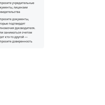
просите учредительные
кументы, лицензии
свидетельства
просите документы,
торые подтвердят
лномочия руководителя.
ли заниматься счетом
дет кто-то другой —
просите доверенность