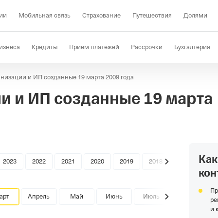
ии
Мобильная связь
Страхование
Путешествия
Долями
изнеса
Кредиты
Прием платежей
Рассрочки
Бухгалтерия
низации и ИП созданные 19 марта 2009 года
Депозиты
КЭДО
Отраслевые решения
Проверка контрагент
и и ИП созданные
19 марта
Как
2023
2022
2021
2020
2019
2018
кон
Пр
арт
Апрель
Май
Июнь
Июль
ре
и 