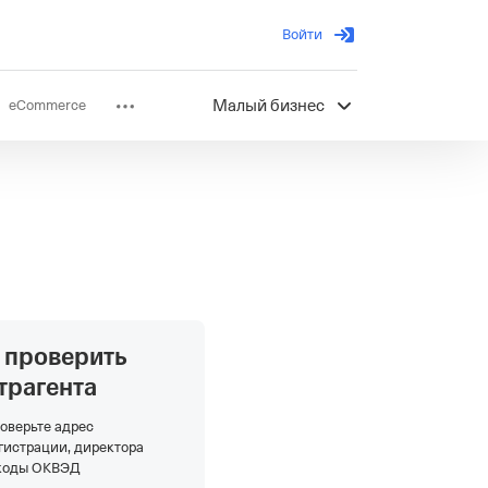
Войти
eCommerce
Малый бизнес
ов
Партнерство
 проверить
трагента
оверьте адрес
гистрации, директора
коды ОКВЭД