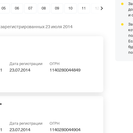
За
05
06
07
08
09
10
11
12
до
и 
За
 зарегистрированных 23 июля 2014
ко
по
Ес
бу
по
Дата регистрации
ОГРН
1
23.07.2014
1140280044849
"
Дата регистрации
ОГРН
1
23.07.2014
1140280044904