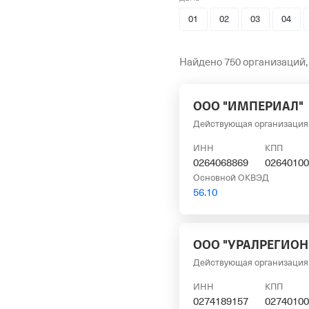
01
02
03
04
Найдено 750 организаций,
ООО "ИМПЕРИАЛ"
Действующая организация
ИНН
КПП
0264068869
02640100
Основной ОКВЭД
56.10
ООО "УРАЛРЕГИОН
Действующая организация
ИНН
КПП
0274189157
02740100