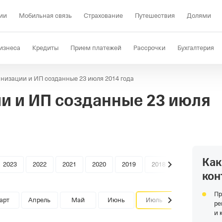
ии
Мобильная связь
Страхование
Путешествия
Долями
изнеса
Кредиты
Прием платежей
Рассрочки
Бухгалтерия
низации и ИП созданные 23 июля 2014 года
Депозиты
КЭДО
Отраслевые решения
Проверка контрагент
и и ИП созданные
23 июля
Как
2023
2022
2021
2020
2019
2018
кон
Пр
арт
Апрель
Май
Июнь
Июль
ре
и 