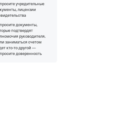
просите учредительные
кументы, лицензии
свидетельства
просите документы,
торые подтвердят
лномочия руководителя.
ли заниматься счетом
дет кто-то другой —
просите доверенность