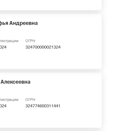
фья Андреевна
егистрации
ОГРН
2024
324700000021324
 Алексеевна
егистрации
ОГРН
2024
324774600311441