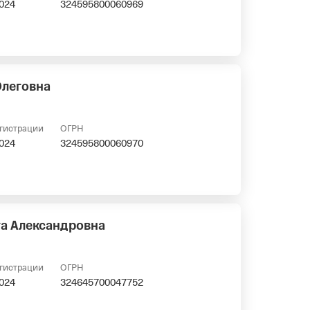
2024
324595800060969
Олеговна
егистрации
ОГРН
2024
324595800060970
га Александровна
егистрации
ОГРН
2024
324645700047752