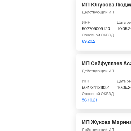
ИП Юнусова Людм
Действующий ИП
ИНН
Дата р
502705009120
10.05.
Основной ОКВЭД
69.20.2
ИП Сейфуллаев Ас
Действующий ИП
ИНН
Дата р
502724126051
10.05.
Основной ОКВЭД
56.10.21
ИП Жукова Марина
Действующий ИП