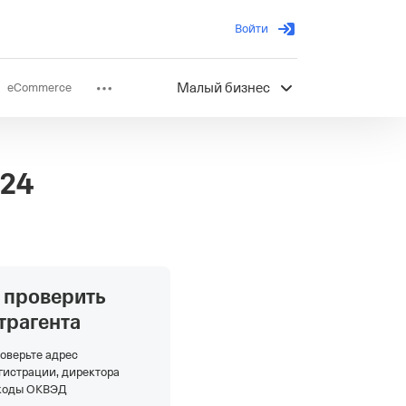
Войти
eCommerce
Малый бизнес
ов
Партнерство
024
 проверить
трагента
оверьте адрес
гистрации, директора
коды ОКВЭД