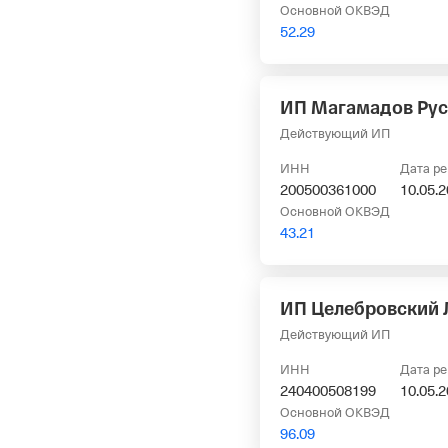
Основной ОКВЭД
52.29
ИП Магамадов Рус
Действующий ИП
ИНН
Дата р
200500361000
10.05.
Основной ОКВЭД
43.21
ИП Целебровский 
Действующий ИП
ИНН
Дата р
240400508199
10.05.
Основной ОКВЭД
96.09