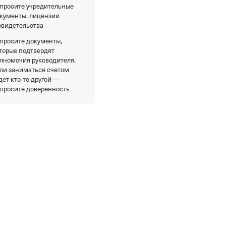
просите учредительные
кументы, лицензии
свидетельства
просите документы,
торые подтвердят
лномочия руководителя.
ли заниматься счетом
дет кто-то другой —
просите доверенность