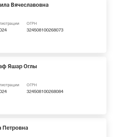
ила Вячеславовна
егистрации
ОГРН
2024
324508100268073
аф Яшар Оглы
егистрации
ОГРН
2024
324508100268084
 Петровна