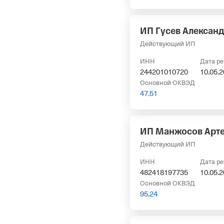
ИП Гусев Алексан
Действующий ИП
ИНН
Дата р
244201010720
10.05.
Основной ОКВЭД
47.51
ИП Манжосов Арте
Действующий ИП
ИНН
Дата р
482418197735
10.05.
Основной ОКВЭД
95.24