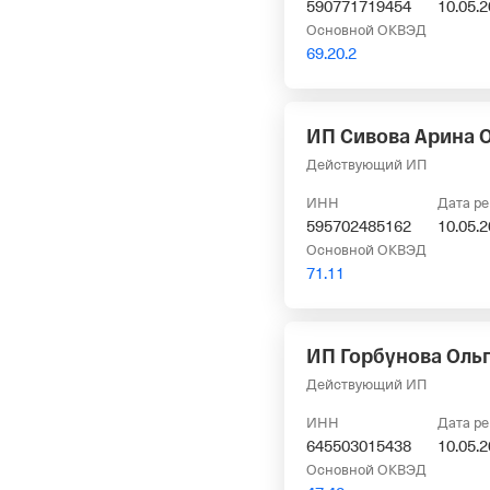
590771719454
10.05.
Основной ОКВЭД
69.20.2
ИП Сивова Арина 
Действующий ИП
ИНН
Дата р
595702485162
10.05.
Основной ОКВЭД
71.11
ИП Горбунова Оль
Действующий ИП
ИНН
Дата р
645503015438
10.05.
Основной ОКВЭД