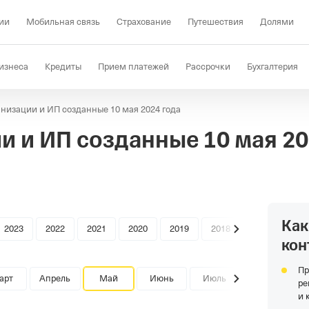
ии
Мобильная связь
Страхование
Путешествия
Долями
изнеса
Кредиты
Прием платежей
Рассрочки
Бухгалтерия
низации и ИП созданные 10 мая 2024 года
Депозиты
КЭДО
Отраслевые решения
Проверка контрагент
и и ИП созданные
10 мая 2
Как
2023
2022
2021
2020
2019
2018
кон
Пр
арт
Апрель
Май
Июнь
Июль
ре
и 