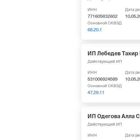
ИНН
Дата р
771605832602
10.05.
Основной ОКВЭД
68.20.1
ИП Лебедев Тахир
Действующий ИП
ИНН
Дата р
531006924589
10.05.
Основной ОКВЭД
47.29.11
ИП Одегова Алла С
Действующий ИП
ИНН
Дата р