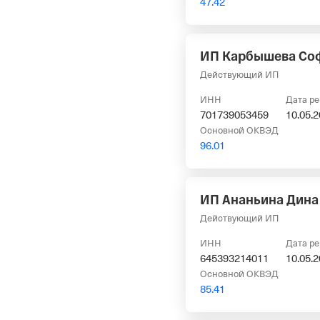
47.42
ИП Карбышева Со
Действующий ИП
ИНН
Дата р
701739053459
10.05.
Основной ОКВЭД
96.01
ИП Ананьина Дина
Действующий ИП
ИНН
Дата р
645393214011
10.05.
Основной ОКВЭД
85.41