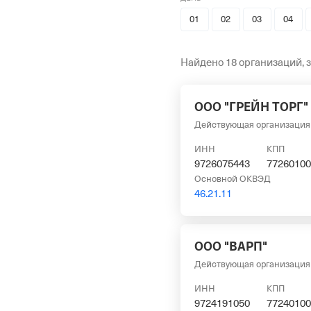
01
02
03
04
Найдено 18 организаций, 
ООО "ГРЕЙН ТОРГ"
Действующая организация
ИНН
КПП
9726075443
77260100
Основной ОКВЭД
46.21.11
ООО "ВАРП"
Действующая организация
ИНН
КПП
9724191050
77240100