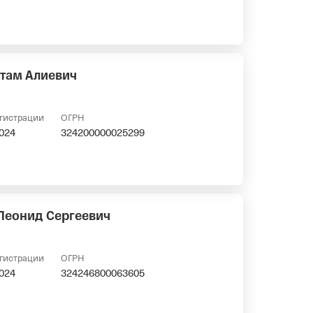
там Алиевич
егистрации
ОГРН
2024
324200000025299
Леонид Сергеевич
егистрации
ОГРН
2024
324246800063605