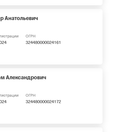
др Анатольевич
егистрации
ОГРН
2024
324480000024161
м Александрович
егистрации
ОГРН
2024
324480000024172