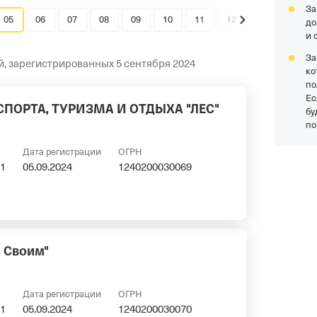
За
05
06
07
08
09
10
11
12
до
и 
За
й, зарегистрированных 5 сентября 2024
ко
по
Ес
СПОРТА, ТУРИЗМА И ОТДЫХА "ЛЕС"
бу
по
Дата регистрации
ОГРН
1
05.09.2024
1240200030069
 Своим"
Дата регистрации
ОГРН
1
05.09.2024
1240200030070