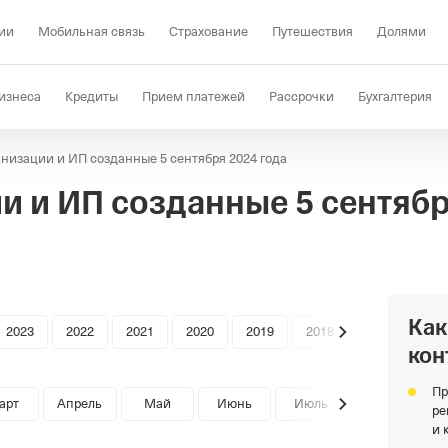
ии
Мобильная связь
Страхование
Путешествия
Долями
изнеса
Кредиты
Прием платежей
Рассрочки
Бухгалтерия
низации и ИП созданные 5 сентября 2024 года
Депозиты
КЭДО
Отраслевые решения
Проверка контрагент
и и ИП созданные
5 сентяб
Как
2023
2022
2021
2020
2019
2018
кон
Пр
арт
Апрель
Май
Июнь
Июль
ре
и 