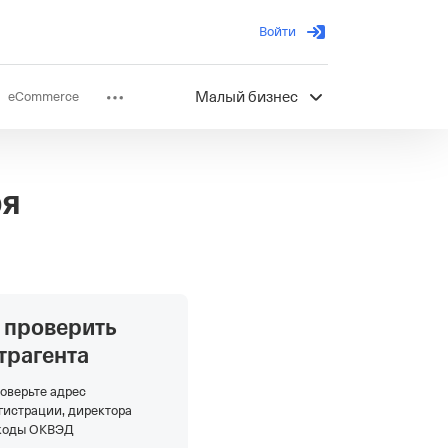
Войти
eCommerce
Малый бизнес
ов
Партнерство
ря
 проверить
трагента
оверьте адрес
гистрации, директора
коды ОКВЭД