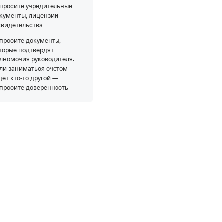
просите учредительные
кументы, лицензии
свидетельства
просите документы,
торые подтвердят
лномочия руководителя.
ли заниматься счетом
дет кто-то другой —
просите доверенность