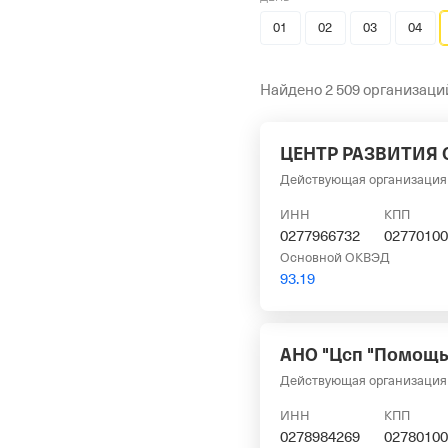
01
02
03
04
Найдено 2 509 организаци
ЦЕНТР РАЗВИТИЯ 
Действующая организация
ИНН
КПП
0277966732
02770100
Основной ОКВЭД
93.19
АНО "Цсп "Помощь
Действующая организация
ИНН
КПП
0278984269
02780100