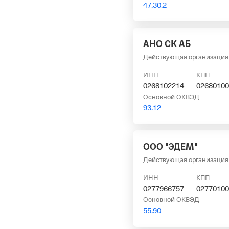
47.30.2
АНО СК АБ
Действующая организация
ИНН
КПП
0268102214
02680100
Основной ОКВЭД
93.12
ООО "ЭДЕМ"
Действующая организация
ИНН
КПП
0277966757
02770100
Основной ОКВЭД
55.90