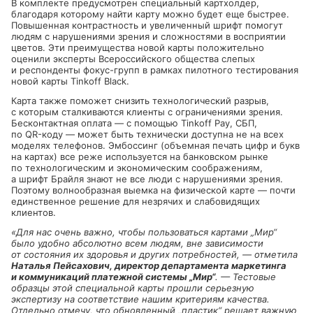
В комплекте предусмотрен специальный картхолдер,
благодаря которому найти карту можно будет еще быстрее.
Повышенная контрастность и увеличенный шрифт помогут
людям с нарушениями зрения и сложностями в восприятии
цветов. Эти преимущества новой карты положительно
оценили эксперты Всероссийского общества слепых
и респонденты
фокус-групп
в рамках пилотного тестирования
новой карты Tinkoff Black.
Карта также поможет снизить технологический разрыв,
с которым сталкиваются клиенты с ограничениями зрения.
Бесконтактная оплата — с помощью Tinkoff Pay, СБП,
по
QR-коду
— может быть технически доступна не на всех
моделях телефонов. Эмбоссинг (объемная печать цифр и букв
на картах) все реже используется на банковском рынке
по технологическим и экономическим соображениям,
а шрифт Брайля знают не все люди с нарушениями зрения.
Поэтому волнообразная выемка на физической карте — почти
единственное решение для незрячих и слабовидящих
клиентов.
«Для нас очень важно, чтобы пользоваться картами „Мир“
было удобно абсолютно всем людям, вне зависимости
от состояния их здоровья и других потребностей, — отметила
Наталья Пейсахович, директор департамента маркетинга
и коммуникаций платежной системы „Мир“
. — Тестовые
образцы этой специальной карты прошли серьезную
экспертизу на соответствие нашим критериям качества.
Отдельно отмечу, что обновленный „пластик“ решает важную