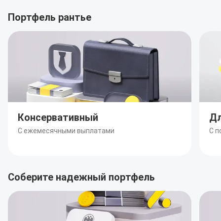
Портфель рантье
Консервативный
Дл
С ежемесячными выплатами
С п
Соберите надежный портфель