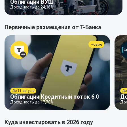
Облигации ВУШ
Доходность до 24,36%
Первичные размещения от Т-Банка
Новое
До 11 августа
До
Облигации Кредитный поток 6.0
До
Доходность до 17,78%
Дох
Куда инвестировать в 2026 году