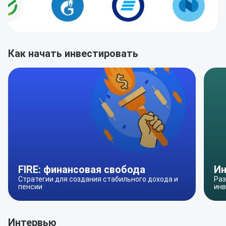
Как начать инвестировать
FIRE: финансовая свобода
Ин
Стратегии для создания стабильного дохода и
Раз
пенсии
инв
Интервью