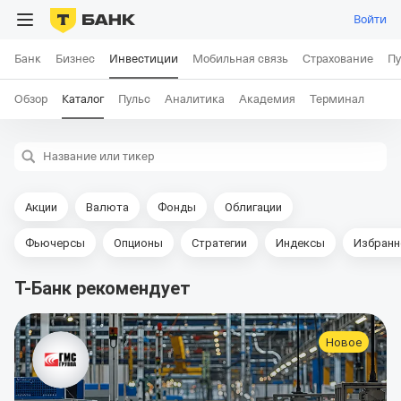
Войти
Банк
Бизнес
Инвестиции
Мобильная связь
Страхование
Пу
Обзор
Каталог
Пульс
Аналитика
Академия
Терминал
Название или тикер
Акции
Валюта
Фонды
Облигации
Фьючерсы
Опционы
Стратегии
Индексы
Избранн
Т-Банк рекомендует
Новое