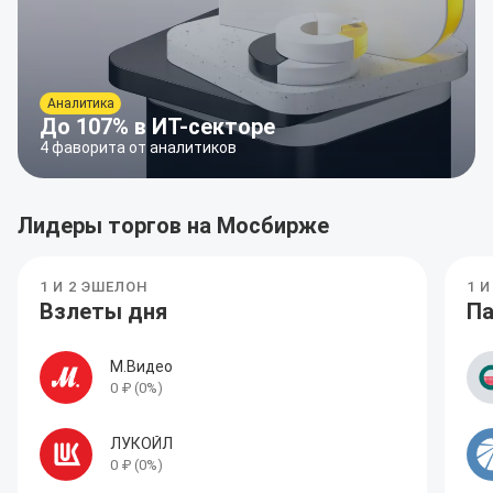
Аналитика
До 107% в ИТ-секторе
4 фаворита от аналитиков
Лидеры торгов на Мосбирже
1 И 2 ЭШЕЛОН
1 
Взлеты дня
Па
М.Видео
0
₽
(
0
%)
ЛУКОЙЛ
0
₽
(
0
%)