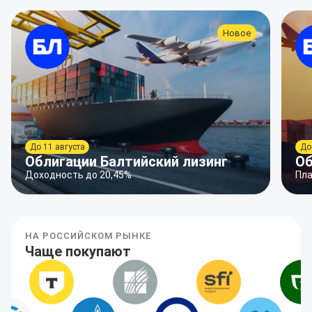
Новое
До 11 августа
До
Облигации Балтийский лизинг
Об
Доходность до 20,45%
Пла
НА РОССИЙСКОМ РЫНКЕ
Чаще покупают