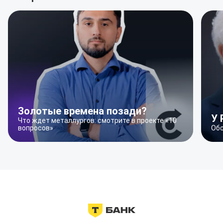
Золотые времена позади?
У 
Что ждет металлургов: смотрите в проекте «10
вопросов»
Обс