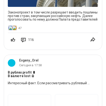
управлением, где сама структура формируется 
провайдером, а не вами вручную. 

Внутри — денежный рынок, дивидендные акции и 
Законопроект в том числе разрешает вводить пошлины
золото, то есть уже готовая мини-диверсификация по 
против стран, закупающих российскую нефть. Далее
трём классам активов с разным поведением в разных 
проголосовать по нему должна Палата представителей
рыночных условиях: денежный рынок стабилен, золото 
защищает от девальвации, дивидендные акции дают 
47
потенциал роста. Если цель — просто спокойно копить с 
умеренным риском, не вникая в детали, этот 
инструмент для этого и создан, и вмешиваться в его 
состав вручную не нужно. 

116
Брокерский счёт: неплохой набор, но нет единой 
логики
Здесь у подписчицы Газпром нефть, Мать и дитя, 
Роснефть, Русагро и, судя по всему, другие позиции. 
Evgeny_Orel
Смесь нефтегаза, медицины и агросектора — неплохая 
Сегодня в 17:58
отраслевая диверсификация сама по себе, но не очень 
понятно, объединяет ли эти бумаги какая-то общая 
В рублях profit 🔋 

идея, кроме "показались интересными". На старте это 
В валюте lost 🪫
нормально, но по мере роста опыта стоит 
формулировать для себя, зачем в портфеле каждая 
Интересный факт. Если рассматривать рублевый 
конкретная позиция — под дивиденды, под рост, под 
портфель, то мы растём. Купоны поступают, 
конкретную отраслевую идею — иначе сложно будет 
реинвестирование идёт полным ходом, риски 
решать, что докупать, а что продавать при изменении 
невелируем и всё идёт по плану. Одним словом - 
Profit
.

ситуации.

Но давайте рассмотрим с точки зрения валюты. 
Подписчица уже интуитивно нащупала правильные 
Тенденция рубля по отношению к   доллару или юаню 