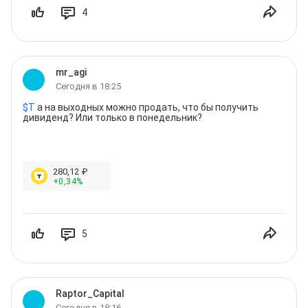
некоторых группах препаратов это особенно критично, 
4
при не ощутимой финансовой выгоде. Допустим в 
кардиологии

Канал 
@
Pharmacolog_
✅ Спасибо за лайк и подписку ❤️
mr_agi
Сегодня в 18:25
$
T
 а на выходных можно продать, что бы получить 
дивиденд? Или только в понедельник?
280
,12
₽
+
0
,34
%
5
Raptor_Capital
Сегодня в 18:16