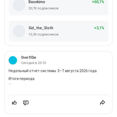
Basekimo
+
60
,1
%
20,7K подписчиков
Sid_the_Sloth
+
3
,1
%
15,3K подписчиков
0verfl0w
Сегодня в 20:10
Недельный отчёт системы: 3–7 августа 2026 года

Итоги периода

Неделя с 3 по 7 августа 2026 года прошла в бумажном 
режиме (paper trading) — все сделки исполняются по 
рыночным ценам, но реальные деньги не 
задействованы. Это важная оговорка: цифры отражают 
гипотетический результат стратегии, а не реальный 
счёт.

Стартовый капитал (equity): 99 948 ₽
