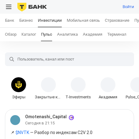
Войти
Банк
Бизнес
Инвестиции
Мобильная связь
Страхование
Пу
Обзор
Каталог
Пульс
Аналитика
Академия
Терминал
Пользователь, канал или пост
Эфиры
Закрытые каналы
T-Investments
Академия
Pulse_O
Omotenashi_Capital
Сегодня в 21:15
📌 
$
NVTK
 — Разбор по индексам C2V 2.0
