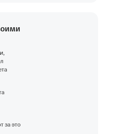
воими
и,
ел
ета
та
 за это