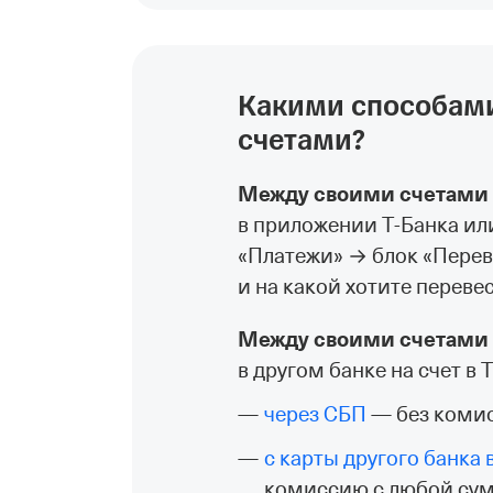
Какими способами
счетами?
Между своими счетами в
в приложении Т‑Банка или
«Платежи» → блок «Перев
и на какой хотите переве
Между своими счетами в
в другом банке на счет в
через СБП
— без комисс
с карты другого банка
комиссию с любой су