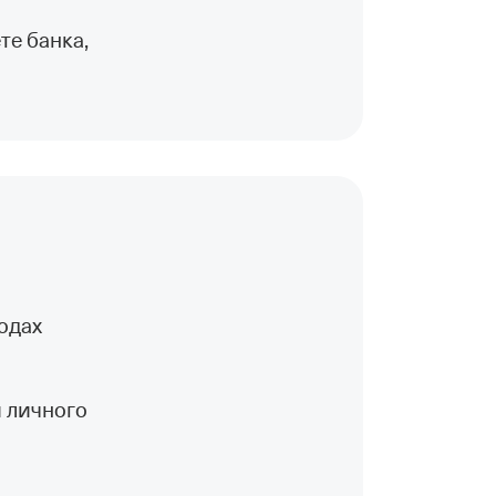
е банка,
одах
 личного