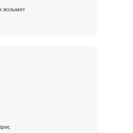
нк возьмет
дня;