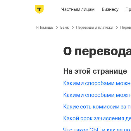
Частным лицам
Бизнесу
П
Пропустить
навигацию
Т-Помощь
Банк
Переводы и платежи
Пере
О перевода
На этой странице
Какими способами можно
Какими способами можно
Какие есть комиссии за 
Какой срок зачисления д
Что такое СБП и как ее п