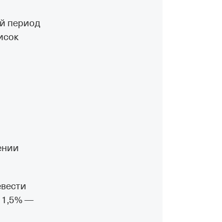
ый период
исок
ении
евести
ю 1,5% —