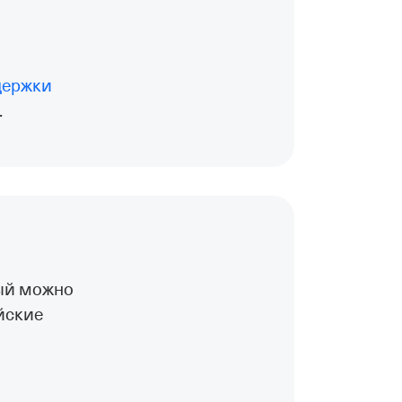
держки
.
рый можно
йские