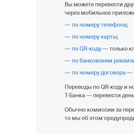
Вы можете перевести друг
через мобильное приложе
по номеру телефона
;
по номеру карты
;
по QR‑коду
— только кл
по банковским реквиз
по номеру договора
— 
Переводы по QR⁠-⁠коду и
Т⁠-⁠Банка — перевести де
Обычно комиссии за перев
то мы об этом предупред