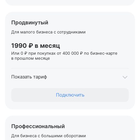
Переводы физлицам
От 1,5% + 99 ₽
Переводы ИП и юрлицам в Т‑Банке
Продвинутый
Бесплатно
Для малого бизнеса с сотрудниками
Переводы ИП и юрлицам в другие банки
От 49 ₽
1990 ₽ в месяц
Или 0 ₽ при покупках от 400 000 ₽ по
бизнес-карте
в прошлом месяце
Первые два месяца обслуживания — 0 ₽
Показать тариф
Переводы себе на карты Т‑Банка, для ИП
Подключить
До 700 000 ₽
Переводы физлицам
От 1% + 79 ₽
Переводы ИП и юрлицам в Т‑Банке
Профессиональный
Бесплатно
Для бизнеса с большими оборотами