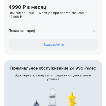
Переводы ИП и юрлицам в другие банки
От 29 ₽
4990 ₽ в месяц
Или год по цене 10 месяцев при оплате авансом —
49 990 ₽
Первые два месяца обслуживания — 0 ₽
Показать тариф
Переводы себе на карты Т‑Банка, для ИП
Подключить
До 1 000 000 ₽
Переводы физлицам
От 1% + 59 ₽
Переводы ИП и юрлицам в Т‑Банке
Премиальное обслуживание 24 990
₽/мес
Бесплатно
Адаптируемся под вас и предложим уникальные
условия
Переводы ИП и юрлицам в другие банки
От 19 ₽
Первые два месяца обслуживания — 0 ₽