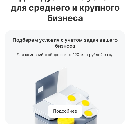
Корпоративная
бизнес-карта
для среднего и крупного
РКО для ИП и юридических лиц
бизнеса
Тарифы на
расчетно-кассовое
обслуживание
Подберем условия с учетом задач вашего
бизнеса
Для компаний с оборотом от 120 млн рублей в год
Подробнее