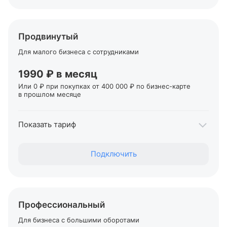
Переводы физлицам
От 1,5% + 99 ₽
Переводы ИП и юрлицам в Т‑Банке
Продвинутый
Бесплатно
Для малого бизнеса с сотрудниками
Переводы ИП и юрлицам в другие банки
От 49 ₽
1990 ₽ в месяц
Или 0 ₽ при покупках от 400 000 ₽ по
бизнес-карте
в прошлом месяце
Первые два месяца обслуживания — 0 ₽
Показать тариф
Переводы себе на карты Т‑Банка, для ИП
Подключить
До 700 000 ₽
Переводы физлицам
От 1% + 79 ₽
Переводы ИП и юрлицам в Т‑Банке
Профессиональный
Бесплатно
Для бизнеса с большими оборотами