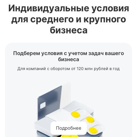
Индивидуальные условия
Расчетный счет для ООО
Корпоративная
бизнес-карта
для среднего и крупного
РКО для ИП и юридических лиц
бизнеса
Тарифы на
расчетно-кассовое
обслуживание
Подберем условия с учетом задач вашего
бизнеса
Для компаний с оборотом от 120 млн рублей в год
Подробнее