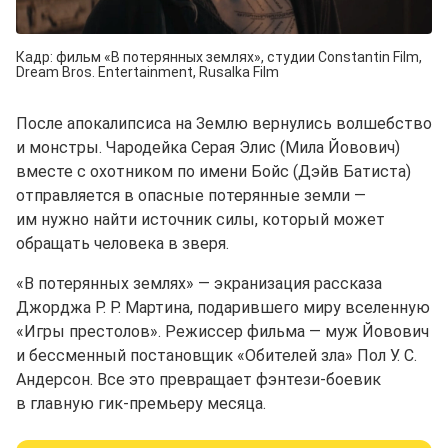
Кадр: фильм «В потерянных землях», студии Constantin Film,
Dream Bros. Entertainment, Rusalka Film
После апокалипсиса на Землю вернулись волшебство
и монстры. Чародейка Серая Элис (Мила Йовович)
вместе с охотником по имени Бойс (Дэйв Батиста)
отправляется в опасные потерянные земли —
им нужно найти источник силы, который может
обращать человека в зверя.
«В потерянных землях» — экранизация рассказа
Джорджа Р. Р. Мартина, подарившего миру вселенную
«Игры престолов». Режиссер фильма — муж Йовович
и бессменный постановщик «Обителей зла» Пол У. С.
Андерсон. Все это превращает фэнтези-боевик
в главную гик⁠-⁠премьеру месяца.