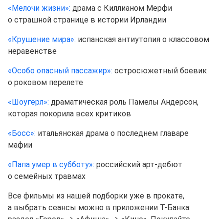
«Мелочи жизни»:
драма с Киллианом Мерфи
о страшной странице в истории Ирландии
«Крушение мира»:
испанская антиутопия о классовом
неравенстве
«Особо опасный пассажир»:
остросюжетный боевик
о роковом перелете
«Шоугерл»:
драматическая роль Памелы Андерсон,
которая покорила всех критиков
«Босс»:
итальянская драма о последнем главаре
мафии
«Папа умер в субботу»:
российский арт⁠-⁠дебют
о семейных травмах
Все фильмы из нашей подборки уже в прокате,
а выбрать сеансы можно в приложении Т⁠-⁠Банка: