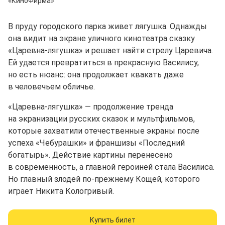
«КиноФирма»
В пруду городского парка живет лягушка. Однажды
она видит на экране уличного кинотеатра сказку
«Царевна-лягушка» и решает найти стрелу Царевича.
Ей удается превратиться в прекрасную Василису,
но есть нюанс: она продолжает квакать даже
в человечьем обличье.
«Царевна-лягушка» — продолжение тренда
на экранизации русских сказок и мультфильмов,
которые захватили отечественные экраны после
успеха «Чебурашки» и франшизы «Последний
богатырь». Действие картины перенесено
в современность, а главной героиней стала Василиса.
Но главный злодей по⁠-⁠прежнему Кощей, которого
играет Никита Кологривый.
Купить билет