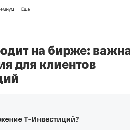
ремиум
Еще
одит на бирже: важн
я для клиентов
ций
ожение Т‑Инвестиций?