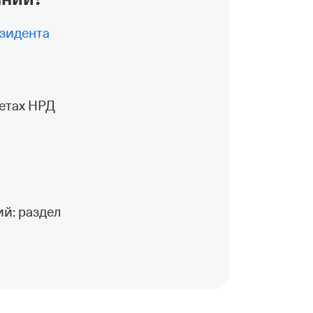
езидента
м
етах НРД
й: раздел