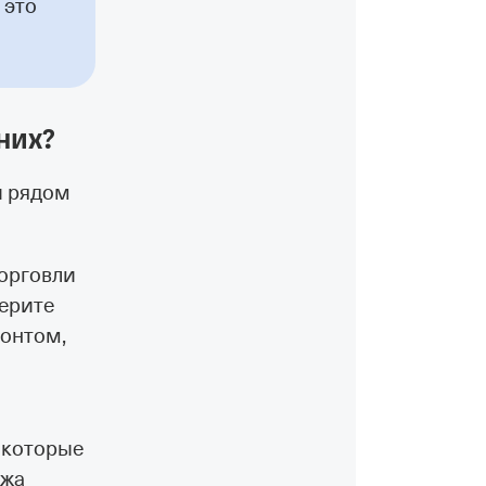
 это
них?
й рядом
торговли
берите
контом,
, которые
ржа