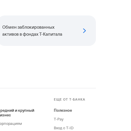
Обмен заблокированных
активов в фондах Т⁠-⁠Капитала
ЕЩЕ ОТ Т‑БАНКА
редний и крупный
Полезное
изнес
T‑Pay
орпорациям
Вход с T‑ID