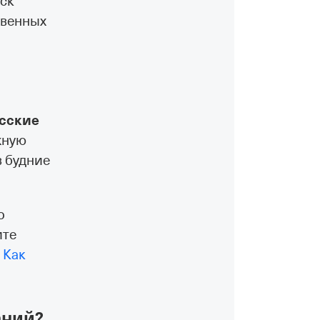
иск
твенных
усские
жную
в будние
о
ите
.
Как
аний?