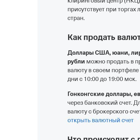
клиринговый центр (НКЦ)
присутствует при торгах
стран.
Как продать валюту
Доллары США, юани, лир
рубли
можно продать в пр
валюту в своем портфеле
дни с 10:00 до 19:00 мск.
Гонконгские доллары, е
через банковский счет. Дл
валюту с брокерского счет
открыть валютный счет
Что происходит с