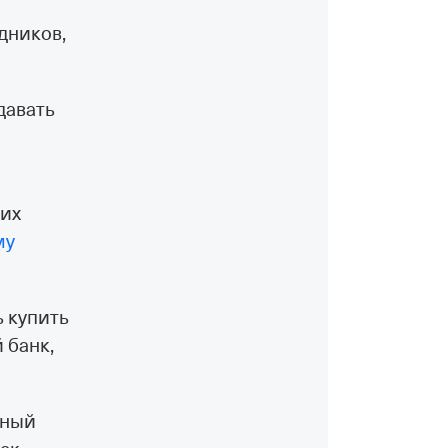
дников,
давать
ких
му
 купить
 банк,
ьный