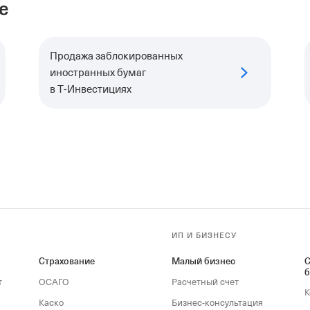
е
Продажа заблокированных
иностранных бумаг
в Т‑Инвестициях
ИП И БИЗНЕСУ
Страхование
Малый бизнес
С
б
т
ОСАГО
Расчетный счет
К
Каско
Бизнес-консультация