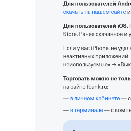
Для пользователей Andro
скачать на нашем сайте
и
Для пользователей iOS.
П
Store. Ранее скачанное и
Если у вас iPhone, не уд
неактивных приложений: 
неиспользуемые» → «Вык
Торговать можно не тол
на сайте tbank.ru:
в личном кабинете
— с
в терминале
— с компь