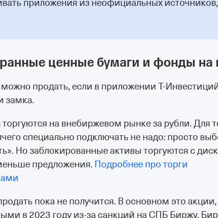
ивать приложения из неофициальных источников,
транные ценные бумаги и фонды на 
можно продать, если в приложении Т⁠-⁠Инвестици
и замка.
а
торгуются на внебиржевом рынке за рубли. Для 
чего специально подключать не надо: просто вы
ь». Но заблокированные активы торгуются с дис
 меньше предложения.
Подробнее про торги
вами
родать пока не получится. В основном это акции
ыми в 2023 году из‑за санкций на СПБ Биржу. Би