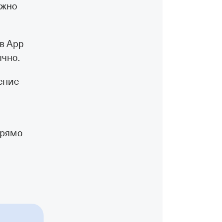
ожно
в App
ычно.
ление
прямо