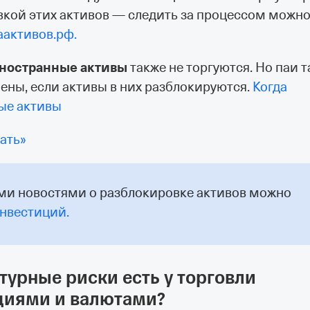
вкой этих активов — следить за процессом можн
аактивов.рф.
ностранные активы
также не торгуются. Но паи т
ены, если активы в них разблокируются.
Когда
ые активы
ать»
ыми новостями о разблокировке активов можно
Инвестиций.
турные риски есть у торговли
циями и валютами?