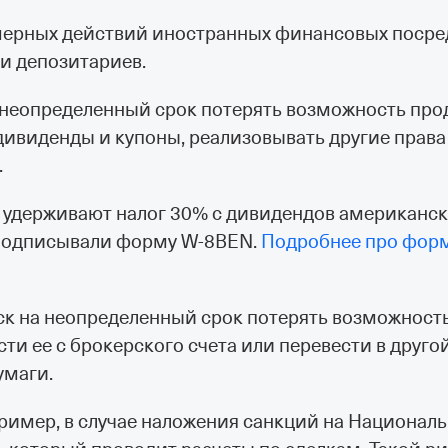
вомерных действий иностранных финансовых посре
и депозитариев.
 неопределенный срок потерять возможность про
 дивиденды и купоны, реализовывать другие права
.
ША удерживают налог 30% с дивидендов американс
подписывали форму W⁠-⁠8BEN.
Подробнее про фор
к на неопределенный срок потерять возможность
сти ее с брокерского счета или перевести в другой
умаги.
пример, в случае наложения санкций на Национал