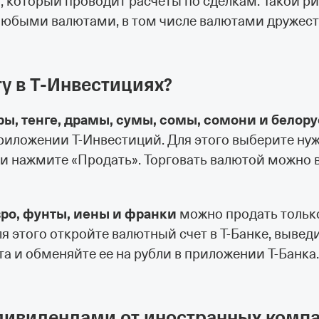
, который проводит расчеты по сделкам. Такой р
 любыми валютами, в том числе валютами дружес
 в Т⁠-⁠Инвестициях?
ы, тенге, драмы, сумы, сомы, сомони и белор
иложении Т⁠-⁠Инвестиций. Для этого выберите ну
 и нажмите «Продать». Торговать валютой можно 
вро, фунты, иены и франки
можно продать тольк
я этого откройте валютный счет в Т⁠-⁠Банке, вывед
а и обменяйте ее на рубли в приложении Т⁠-⁠Банка
 дивидендами от иностранных комп