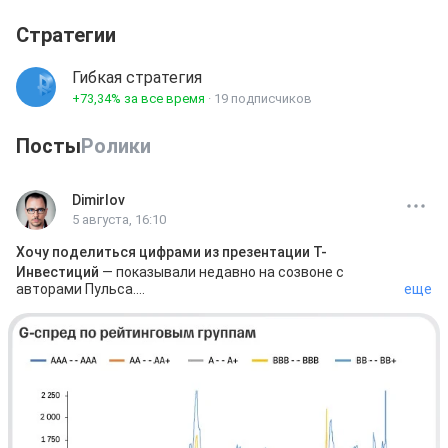
• 2019 год   +4% (неполный год)

Стратегии
Среднесрочная и краткосрочная торговля:

АКЦИИ / ОБЛИГАЦИИ / ВАЛЮТА
Гибкая стратегия
+73,34%
за все время
·
19 подписчиков
Посты
Ролики
Dimirlov
5 августа, 16:10
Хочу поделиться цифрами из презентации Т-
Инвестиций
 — показывали недавно на созвоне с 
авторами Пульса.

еще
Российским компаниям в этом году 
нужно 
рефинансировать больше 4 трлн рублей долга
. Годом 
ранее было 2,1 трлн. Объём почти удвоился — и 
удвоился на ставке, которой не было в моделях, когда 
эти деньги занимали.

Компания на постоянном рефинансе не разоряется от 
плохого квартала. Она разоряется, когда ей перестают 