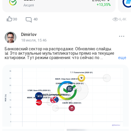
+13,35%
Акция
30
40
6,4K
Dimirlov
18 июля, 15:46
Банковский сектор на распродаже. Обновляю слайды.

📊 Это актуальные мультипликаторы прямо на текущие 
котировки. Тут режим сравнения: что сейчас по 
еще
сравнению с тем, что было на момент последнего 
отчёта:

$SBER
 Сбер

Цена: 314.22 → 249.34 ₽

P/E: 3.99 → 3.17 | P/B: 0.80 → 0.64

ROE: 21.6%

$VTBR
 ВТБ

Цена: 86.05 → 51.03 ₽

P/E: 2.21 → 1.34 | P/B: 0.39 → 0.24

ROE: 17.7%

$T
 Т-Технологии

Цена: 322.96 → 225.88 ₽

P/E: 4.47 → 3.13 | P/B: 1.20 → 0.84
