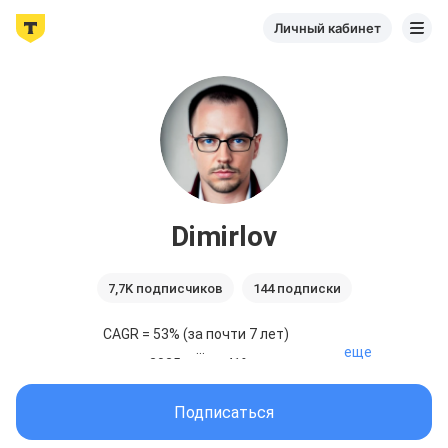
Личный кабинет
Dimirlov
7,7K подписчиков
144 подписки
CAGR = 53% (за почти 7 лет)

еще
• 2025 год   +41%

• 2024 год   +203%

• 2023 год   +82%

• 2022 год   +5%

Подписаться
• 2021 год   +23%

• 2020 год   +31%
