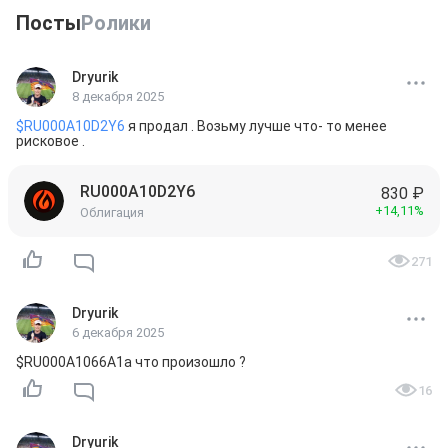
Посты
Ролики
Dryurik
8 декабря 2025
$RU000A10D2Y6
 я продал . Возьму лучше что- то менее 
рисковое .
RU000A10D2Y6
830 ₽
+14,11%
Облигация
271
Dryurik
6 декабря 2025
$RU000A1066A1а что произошло ?
16
Dryurik