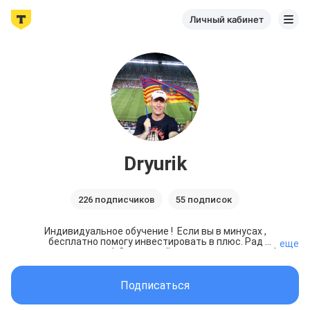
Личный кабинет
Dryurik
226 подписчиков
55 подписок
Индивидуальное обучение !  Если вы в минусах , 
бесплатно помогу инвестировать в плюс. Рад 
еще
каждому донату!  Спрашивайте, если есть вопросы! 
Инвестирую в долгосрок. Цель:1000000  рублей на 
ИИС. Ютуб канал: 
https://m.youtube
.com/channel/UCTi4I5QhjRmB-
Подписаться
OxRVXUYacg   

Телеграмм: 
t.me/dryurik_invest