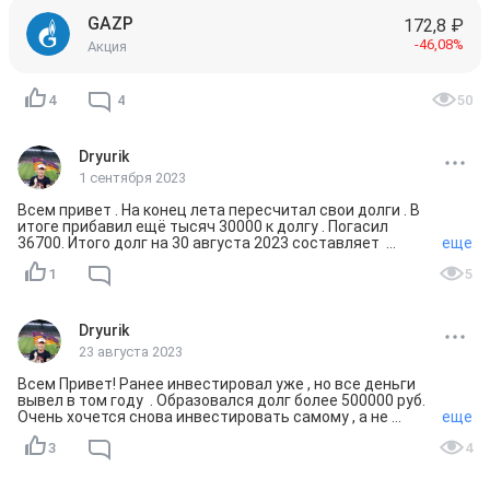
GAZP
172,8 ₽
-46,08%
Акция
4
4
50
Dryurik
1 сентября 2023
Всем привет . На конец лета пересчитал свои долги . В 
итоге прибавил ещё тысяч 30000 к долгу . Погасил 
36700. Итого долг на 30 августа 2023 составляет  
еще
396800. 

1
5
Хочется инвестировать снова  , но сначала нужно 
погасить долги . 

Dryurik
#флудилка
23 августа 2023
Всем Привет! Ранее инвестировал уже , но все деньги 
вывел в том году  . Образовался долг более 500000 руб. 
Очень хочется снова инвестировать самому , а не 
еще
только читать других инвесторов и новости 
3
4
финансового рынка . 

Инвестировать в минус не хочется . Пока есть долги , то 
инвестировать невыгодно , т.к . процент по кредитам 