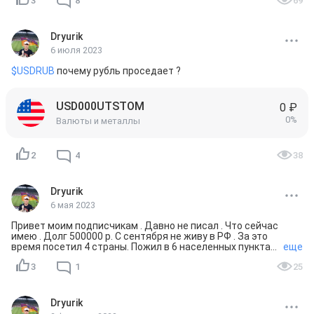
3
8
69
Dryurik
6 июля 2023
$USDRUB
 почему рубль проседает ?
USD000UTSTOM
0 ₽
0%
Валюты и металлы
2
4
38
Dryurik
6 мая 2023
Привет моим подписчикам . Давно не писал . Что сейчас 
имею . Долг 500000 р. С сентября не живу в РФ . За это 
время посетил 4 страны. Пожил в 6 населенных пунктах .  
еще
Был в Минске и Молодечно Минской области , Батуми , 
3
1
25
Тбилиси , Ереване . Сейчас живу в деревне в 25 км от 
Еревана . Не инвестирую , т.к пока есть долги 
инвестировать невыгодно - проценты по кредитам 
выше ,чем от инвестиций . Цель сейчас - погасить долги 
Dryurik
пол ляма . 
#флудилка