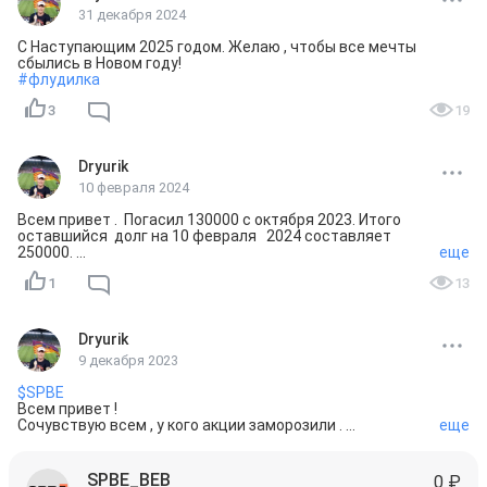
31 декабря 2024
С Наступающим 2025 годом. Желаю , чтобы все мечты 
#флудилка
3
19
Dryurik
10 февраля 2024
Всем привет .  Погасил 130000 с октября 2023. Итого 
оставшийся  долг на 10 февраля   2024 составляет  
250000. 

еще
Хочется инвестировать снова  , но сначала нужно 
1
13
погасить долги . 

Долго гасится конешн . Но  пока есть долги , невыгодно 
инвестировать . Изначально долг был примерно 550000. 
Сдвиги есть в этом . 

Dryurik
9 декабря 2023
#флудилка
#кредит
$SPBE
Всем привет ! 

Сочувствую всем , у кого акции заморозили . 

еще
Вполне возможно , что проблема решится через какое - 
то время . 

Ищите другие способы инвестирования , не огорчайтесь 
SPBE_BEB
0 ₽