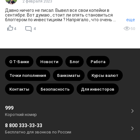
2 февраля 2023
Давно ничего не писал. Вывел все свои копейки в 
сентябре. Вот думаю , стоит ли опять становиться 
блоггером по инвестициям ? Напрягало , что очень 
еще
много хейтеров , хотя в целом результаты у меня лучше , 
4
4
50
чем у большинства . Зафиксировал убыток в 12% по 
итогу. Все года до 2022 был в плюсе.
О Т‑Банке
Новости
Блог
Работа
Точки пополнения
Банкоматы
Курсы валют
Контакты
Безопасность
Для инвесторов
999
Короткий номер
8 800 333-33-33
Бесплатно для звонков по России