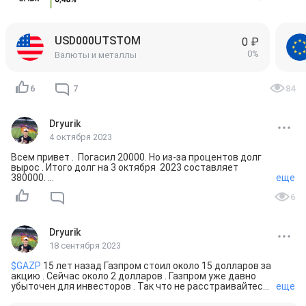
USD000UTSTOM
0 ₽
0%
Валюты и металлы
6
7
84
Dryurik
4 октября 2023
Всем привет .  Погасил 20000. Но из-за процентов долг 
вырос . Итого долг на 3 октября  2023 составляет  
380000. 

еще
Хочется инвестировать снова  , но сначала нужно 
6
погасить долги . 

Долго гасится когешн . Но  пока есть долги , невыгодно 
инвестировать . Изначально долг был примерно 550000. 
Сдвиги есть в этом . 

Dryurik
18 сентября 2023
#флудилка
#кредит
$GAZP
 15 лет назад Газпром стоил около 15 долларов за 
акцию . Сейчас около 2 долларов . Газпром уже давно 
убыточен для инвесторов . Так что не расстраивайтесь . 
еще
Дивиденды не покрывают убыток в 7 раз .