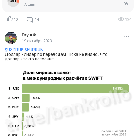
особо .
0%
Акция
10
14
154
Dryurik
19 октября 2023
$USDRUB
$EURRUB
Доллар - лидер по переводам . Пока не видно , что 
доллар кто-то потеснит .