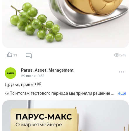
Ваш PARUS AM!💚
11
249
Parus_Asset_Management
29 июля, 9:53
Друзья, привет! 👋

📣 По итогам тестового периода мы приняли решение 
еще
завершить использование услуг маркетмейкера по 
фонду «ПАРУС-МАКС».

Тестирование позволило нам оценить работу 
механизма в текущих рыночных условиях и собрать 
необходимую статистику. Благодарим команду 
маркетмейкера за сотрудничество и участие в 
эксперименте!
