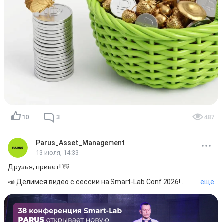
- ПАРУС-ОЗН: 72,45 ₽ (9,2% от 9 457 ₽)

- ПАРУС-СБЛ: 13,67 ₽ (9,2% от 1 781 ₽)

- ПАРУС-НОРД: 12,67 ₽ (11,6% от 1 314 ₽)

- ПАРУС-ЛОГ: 14,03 ₽ (12,9% от 1 308 ₽)

- ПАРУС-ДВН: 9,48 ₽ (10,2% от 1 113 ₽)

- ПАРУС-КРАС: 9,56 ₽ (13,1% от 875 ₽)

- ПАРУС-ТРМ: 8,70 ₽ (12,5% от 838 ₽)

- ПАРУС-ЗОЛЯ: 8,63 ₽ (12,7% от 817 ₽)

- ПАРУС-НиНо: 9,38 ₽ (13,7% от 821 ₽)

- ПАРУС-МВ: 8,25 ₽ (11% от 897 ₽)

Доходность рассчитываем от цены закрытия 
предыдущего дня.

💰Предложение паев в стакане (на 13.07.2026, 17:00):

10
3
487
- ПАРУС-МАКС: ~197 млн ₽ (123 903 шт.)

- ПАРУС-МВ: ~901 млн ₽ (1 001 620 шт.)

Parus_Asset_Management
Ваш PARUS!💚
13 июля, 14:33
Друзья, привет! 👋

📣 Делимся видео с сессии на Smart-Lab Conf 2026!

еще
На конференции состоялось выступление Дениса 
Степанова и Алексея Сивякова! Обсудили:

➖Какой будет «недвижимость 4.0» 

➖Как ключевая ставка влияет на фонды и доходность 
