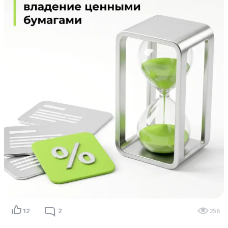
закреплено в законодательстве🔥

📊 Это важное изменение для рынка коллективных 
инвестиций: при продаже или погашении паев льгота 
позволяет инвесторам освободить свой доход от 
НДФЛ.

💼 Основные условия применения ЛДВ:

1️⃣ Непрерывный срок владения паями — не менее 3 лет.

2️⃣ Статус налогового резидента РФ.

3️⃣ Лимит льготы — до 3 млн ₽ за каждый год владения.

4️⃣ Паи должны обращаться на организованном рынке.

Пишите в комментариях, какие налоговые вопросы 
разобрать еще!

Ваш PARUS!💚
12
2
256