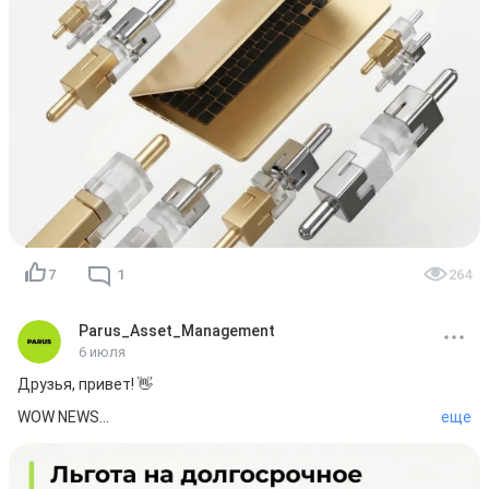
2️⃣ Если по итогам анализа мы увидим, что 
маркетмейкер действительно поддерживает 
комфортную ликвидность фонда, то оперативно 
возобновим его работу.

📊 Мы стремимся принимать решения, которые будут 
отвечать вашим интересам в долгосрочной 
перспективе!

Спасибо, что вы с нами!

Ваш PARUS!💚
7
1
264
Parus_Asset_Management
6 июля
Друзья, привет! 👋

WOW NEWS

еще
📣 Классные новости для совладельцев фондов! 

Право на применение ЛДВ к паям ЗПИФ снова 