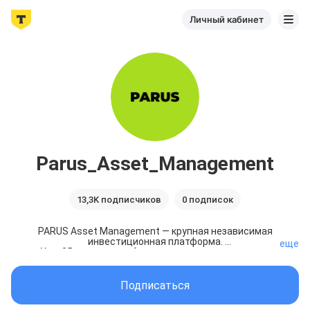
Личный кабинет
Parus_Asset_Management
13,3K подписчиков
0 подписок
PARUS Asset Management — крупная независимая 
инвестиционная платформа. 

еще
Уже 25 лет мы приобретаем, управляем и строим 
объекты коммерческой недвижимости, а 
последние 5 лет упаковываем их в ЗПИФ.

Подписаться
Соединяем хороших людей с хорошей 
недвижимостью!
