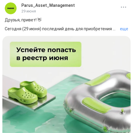
Parus_Asset_Management
29 июня
Друзья, привет! 👋

Сегодня (29 июня) последний день для приобретения 
еще
паев и получения дохода за июнь. 

📣 Мы ежемесячно составляем список инвесторов на 
последний рабочий день месяца:

📍 Чтобы попасть в этот список — за вами должно быть 
зарегистрировано право владения паями.

📍 Регистрация права на паи происходит на следующий 
рабочий день после заключения сделки (режим Т+1). 

Например, если купить паи 29.06, то дата заключения 
сделки будет во вторник 30.06. 

На текущий момент в продаже в стаканах остался 
объем на 29.06., 12:00:

📍 ПАРУС-МАКС: ~235 млн ₽ (154 770 шт.) / цена 1 589 ₽

📍 ПАРУС-НиНо: ~422 млн ₽ (468 996 шт.) / цена 900 ₽

📍 ПАРУС-МВ: ~1,1 млрд ₽ (1 264 661 шт.) / цена 900 ₽

Ваш PARUS AM!💚