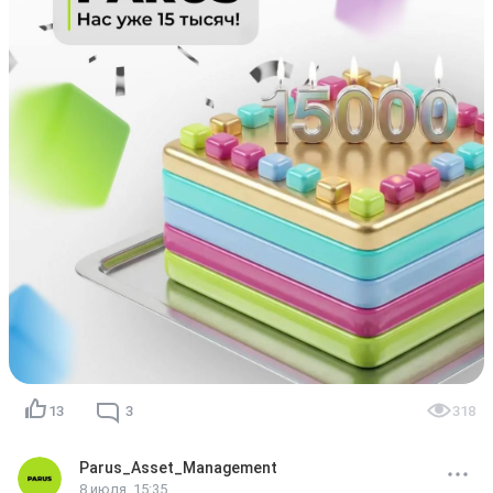
📊 Для нас это не просто цифры. Это тысячи людей, 
которые вместе с нами инвестируют в коммерческую 
недвижимость и становятся совладельцами 
качественных активов. Спасибо, что вы с нами!

Наша цель — 20 тысяч инвесторов PARUS к концу года🔥

Ваш PARUS!💚
13
3
318
Parus_Asset_Management
8 июля, 15:35