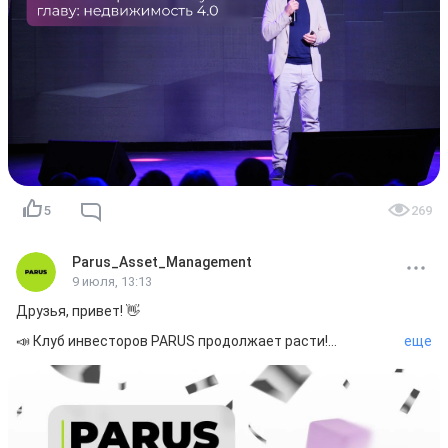
➖Результаты наших фондов

➖Наши планы по запуску новых ЗПИФ

🎬 Запись уже доступна на всех наших платформах

Приятного просмотра!

Ваш PARUS!💚
5
269
Parus_Asset_Management
9 июля, 13:13
Друзья, привет! 👋

📣 Клуб инвесторов PARUS продолжает расти!

еще
🏆 За июнь к нам присоединилось рекордное 
количество инвесторов — 1,2 тыс. человек!

Сегодня нас уже 15 194! Из них 1696 человек стали 
совладельцами фонда «ПАРУС-Место встречи».
