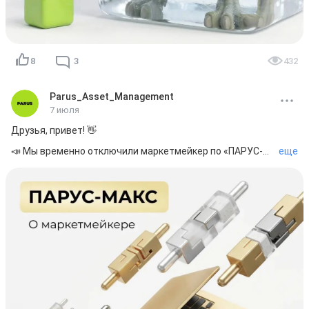
возможность дополнительного выпуска паев для 
финансирования капитальных затрат. Если такая 
необходимость возникнет, решение будет приниматься 
ближе к соответствующему этапу реализации проекта с 
учетом текущей ситуации и интересов пайщиков.

8
3
432
А какие факты о «ПАРУС-НиНо» запомнились вам больше 
всего? Делитесь в комментариях!

Ваш PARUS AM!💚
Parus_Asset_Management
7 июля
Друзья, привет! 👋

📣 Мы временно отключили маркетмейкер по «ПАРУС-
еще
МАКС».

❔Зачем мы это сделали?

📍 Мы отключили, чтобы посмотреть, как будет 
чувствовать себя фонд без его участия.

📍 Наша цель — объективно оценить влияние 
маркетмейкера на фонд: ликвидность, объем торгов и 
поведение цены на бирже. 

У нас по планам:

1️⃣ Отслеживать динамику торгов и анализировать вашу 
обратную связь.
