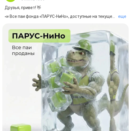
Друзья, привет! 👋

📣 Все паи фонда «ПАРУС-НиНо», доступные на текущем 
еще
этапе, размещены.

А пока давайте вспомним интересные факты о фонде и 
объекте:

📍 На CRE Federal Awards 2025 объект выиграл в 
номинации «Сделка года. Аренда индустриальной 
недвижимости».

📍 В фонде впервые была реализована стратегия NPV+, 
которая позволила уже на старте выйти на более 
высокую арендную ставку.

📍  Всего на складе два здания: первое состоит из 5 
блоков, второе — из 2. Все блоки уже запущены в работу.

📍 OZON уже ведет полноценную операционную 
деятельность на объекте. На полную мощность он 
выйдет к осени.

📍 Склад оснащен современными инженерными 
системами и многоуровневыми мезонинами хранения с 
лифтовыми узлами и возможностью свободно 
передвигаться на каждом из уровней.

P.S.: Финансовая модель предусматривает 