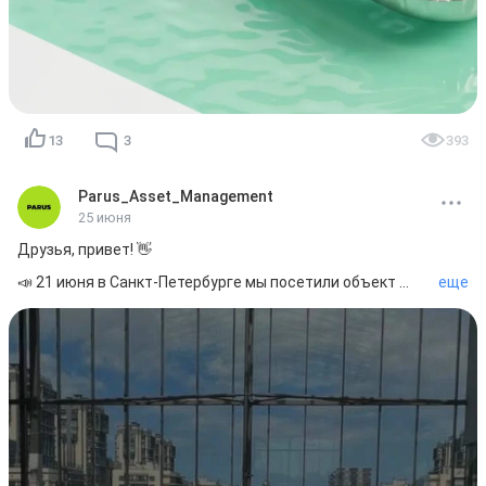
13
3
393
Parus_Asset_Management
25 июня
Друзья, привет! 👋

📣 21 июня в Санкт-Петербурге мы посетили объект 
еще
будущего фонда ТРЦ «Жемчужная Плаза»!

📊 Об объекте:

📍 Локация: ТРЦ расположен в Красносельском районе 
на Петергофском шоссе – одной из ключевых 
магистралей, соединяющей город с историческими 
пригородами.

📍 Охват: ТРЦ является главным центром притяжения 
для более чем 850 тыс. жителей трех районов Санкт-
Петербурга.  

📍 Общая площадь: 98,6 тыс. м², из которых 49 тыс. м² 