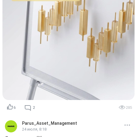
📊 Мы продолжим наблюдать за динамикой торгов и 
оценивать возможные инструменты развития 
ликвидности фонда.

Ваш PARUS!💚
6
2
285
Parus_Asset_Management
24 июля, 8:18