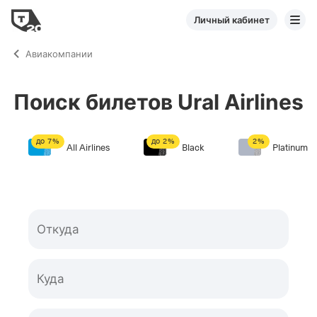
Личный кабинет
Авиакомпании
Поиск билетов Ural Airlines
до
7
%
до
2
%
2
%
All Airlines
Black
Platinum
Откуда
Куда