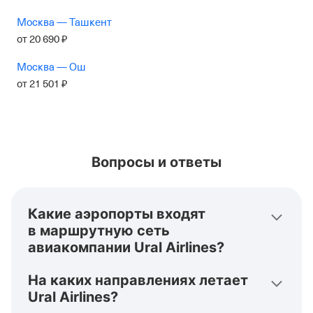
Москва — Ташкент
от
20
690
₽
Москва — Ош
от
21
501
₽
Вопросы и ответы
Какие аэропорты входят
в маршрутную сеть
авиакомпании Ural Airlines?
Ural Airlines присутствует во множестве аэропортов:
На каких направлениях летает
Домодедово (DME), Пулково (LED), Храброво (KGD),
Адлер (AER), Душанбе (DYU) и другие.
Ural Airlines?